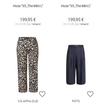
Hose "35_The Mini L"
Hose "35_The Mini L"
199,95 €
199,95 €
inkl. MwSt. zzgl.
Versand
inkl. MwSt. zzgl.
Versand
ZUR WUNSCHLISTE HINZUFÜGEN
ZUR W
VIA APPIA DUE
PNTS