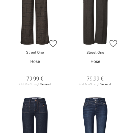
ZUR WUNSCHLISTE HINZUFÜGEN
ZUR W
Street One
Street One
Hose
Hose
79,99 €
79,99 €
inkl. MwSt. zzgl.
Versand
inkl. MwSt. zzgl.
Versand