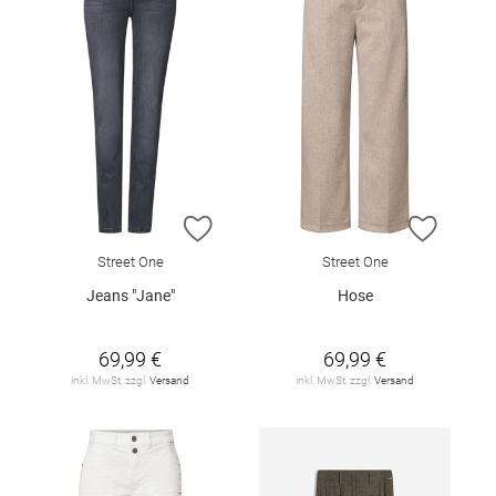
ZUR WUNSCHLISTE HINZUFÜGEN
ZUR W
Street One
Street One
Jeans "Jane"
Hose
69,99 €
69,99 €
inkl. MwSt. zzgl.
Versand
inkl. MwSt. zzgl.
Versand