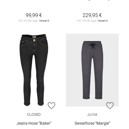
99,99 €
229,95 €
inkl. MwSt. zzgl.
Versand
inkl. MwSt. zzgl.
Versand
ZUR WUNSCHLISTE HINZUFÜGEN
ZUR W
CLOSED
JUVIA
Jeans-Hose "Baker"
Sweathose "Margie"