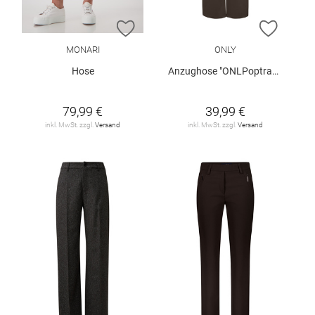
ZUR WUNSCHLISTE HINZUFÜGEN
ZUR W
MONARI
ONLY
Hose
Anzughose "ONLPoptrash"
79,99 €
39,99 €
inkl. MwSt. zzgl.
Versand
inkl. MwSt. zzgl.
Versand