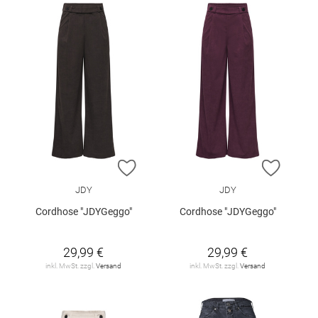
ZUR WUNSCHLISTE HINZUFÜGEN
ZUR W
JDY
JDY
Cordhose "JDYGeggo"
Cordhose "JDYGeggo"
29,99 €
29,99 €
inkl. MwSt. zzgl.
Versand
inkl. MwSt. zzgl.
Versand