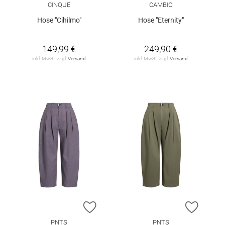
CINQUE
CAMBIO
Hose "Cihilmo"
Hose "Eternity"
149,99 €
249,90 €
inkl. MwSt. zzgl.
Versand
inkl. MwSt. zzgl.
Versand
ZUR WUNSCHLISTE HINZUFÜGEN
ZUR W
PNTS
PNTS