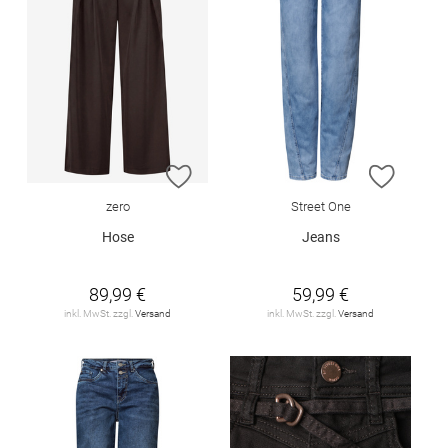
ZUR WUNSCHLISTE HINZUFÜGEN
ZUR W
zero
Street One
Hose
Jeans
89,99 €
59,99 €
inkl. MwSt. zzgl.
Versand
inkl. MwSt. zzgl.
Versand