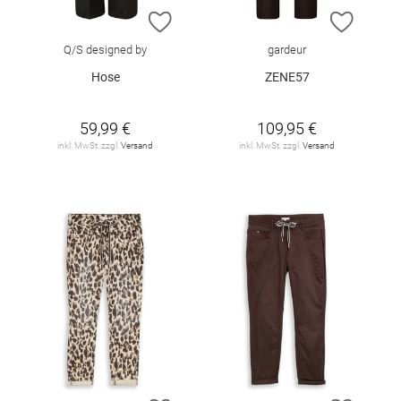
ZUR WUNSCHLISTE HINZUFÜGEN
ZUR W
Q/S designed by
gardeur
Hose
ZENE57
59,99 €
109,95 €
inkl. MwSt. zzgl.
Versand
inkl. MwSt. zzgl.
Versand