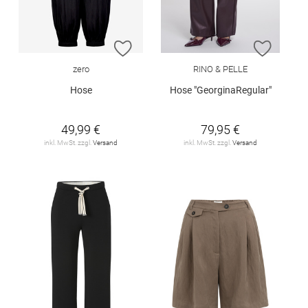
ZUR WUNSCHLISTE HINZUFÜGEN
ZUR W
zero
RINO & PELLE
Hose
Hose "GeorginaRegular"
49,99 €
79,95 €
inkl. MwSt. zzgl.
Versand
inkl. MwSt. zzgl.
Versand