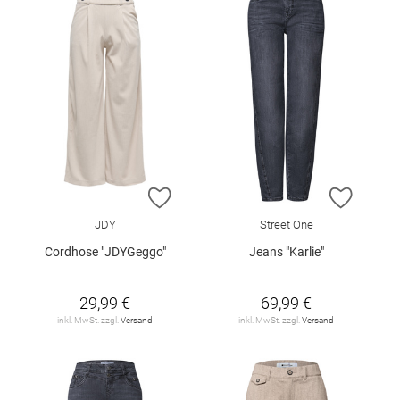
ZUR WUNSCHLISTE HINZUFÜGEN
ZUR W
JDY
Street One
Cordhose "JDYGeggo"
Jeans "Karlie"
29,99 €
69,99 €
inkl. MwSt. zzgl.
Versand
inkl. MwSt. zzgl.
Versand