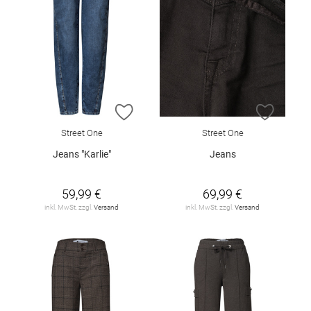
ZUR WUNSCHLISTE HINZUFÜGEN
ZUR W
Street One
Street One
Jeans "Karlie"
Jeans
59,99 €
69,99 €
inkl. MwSt. zzgl.
Versand
inkl. MwSt. zzgl.
Versand