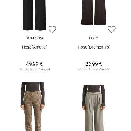
ZUR WUNSCHLISTE HINZUFÜGEN
ZUR W
Street One
ONLY
Hose "Amalia"
Hose "Bremen-Yo"
49,99 €
26,99 €
inkl. MwSt. zzgl.
Versand
inkl. MwSt. zzgl.
Versand