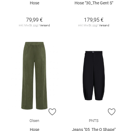
Hose
Hose "30_The Gent S"
79,99 €
179,95 €
inkl. MwSt. zzgl.
Versand
inkl. MwSt. zzgl.
Versand
ZUR WUNSCHLISTE HINZUFÜGEN
ZUR W
Olsen
PNTS
Hose
Jeans "05_The O Shape"