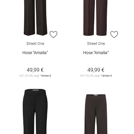
ZUR WUNSCHLISTE HINZUFÜGEN
ZUR W
Street One
Street One
Hose "Amalia"
Hose "Amalia"
49,99 €
49,99 €
inkl. MwSt. zzgl.
Versand
inkl. MwSt. zzgl.
Versand