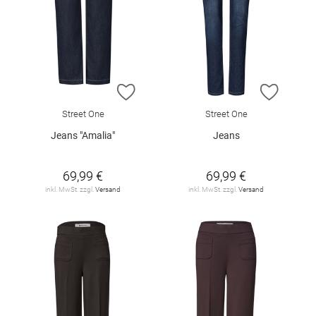
ZUR WUNSCHLISTE HINZUFÜGEN
ZUR W
Street One
Street One
Jeans "Amalia"
Jeans
69,99 €
69,99 €
inkl. MwSt. zzgl.
Versand
inkl. MwSt. zzgl.
Versand