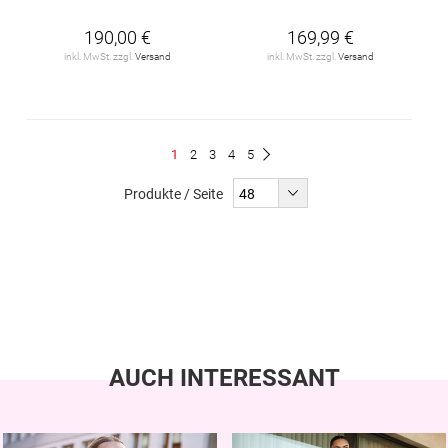
190,00 €
169,99 €
inkl. MwSt. zzgl.
Versand
inkl. MwSt. zzgl.
Versand
Seite
Du
Seite
Seite
Seite
Seite
1
2
3
4
5
Seite
Weiter
liest
Produkte / Seite
gerade
Seite
AUCH INTERESSANT