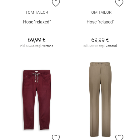
ZUR WUNSCHLISTE HINZUFÜGEN
ZUR W
TOM TAILOR
TOM TAILOR
Hose "relaxed"
Hose "relaxed"
69,99 €
69,99 €
inkl. MwSt. zzgl.
Versand
inkl. MwSt. zzgl.
Versand
ZUR WUNSCHLISTE HINZUFÜGEN
ZUR W