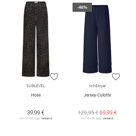
-46%
ZUR WUNSCHLISTE HINZUFÜGEN
ZUR W
SUBLEVEL
rich&royal
Hose
Jersey-Culotte
39,99 €
129,95 €
69,99 €
inkl. MwSt. zzgl.
Versand
inkl. MwSt. zzgl.
Versand