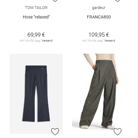
TOM TAILOR
gardeur
Hose "relaxed"
FRANCA800
69,99 €
109,95 €
inkl. MwSt. zzgl.
Versand
inkl. MwSt. zzgl.
Versand
ZUR WUNSCHLISTE HINZUFÜGEN
ZUR W