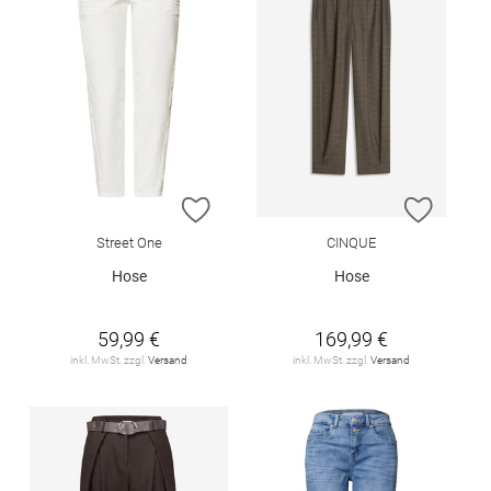
ZUR WUNSCHLISTE HINZUFÜGEN
ZUR W
Street One
CINQUE
Hose
Hose
59,99 €
169,99 €
inkl. MwSt. zzgl.
Versand
inkl. MwSt. zzgl.
Versand