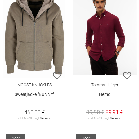
ZUR WUNSCHLISTE HINZUFÜGEN
ZU
MOOSE KNUCKLES
Tommy Hilfiger
Sweatjacke "BUNNY"
Hemd
450,00 €
99,90 €
89,91 €
inkl. MwSt. zzgl.
Versand
inkl. MwSt. zzgl.
Versand