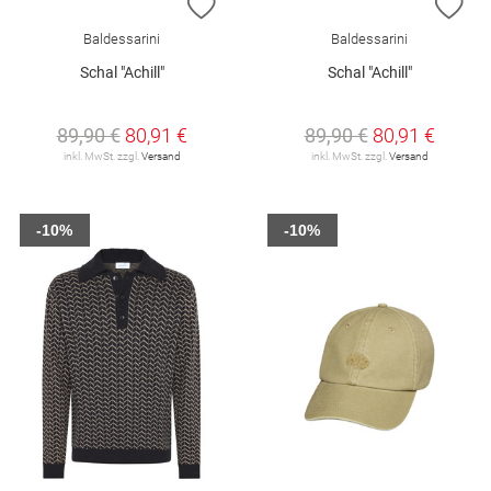
ZUR WUNSCHLISTE HINZUFÜGEN
ZU
Baldessarini
Baldessarini
Schal "Achill"
Schal "Achill"
89,90 €
80,91 €
89,90 €
80,91 €
inkl. MwSt. zzgl.
Versand
inkl. MwSt. zzgl.
Versand
-10%
-10%