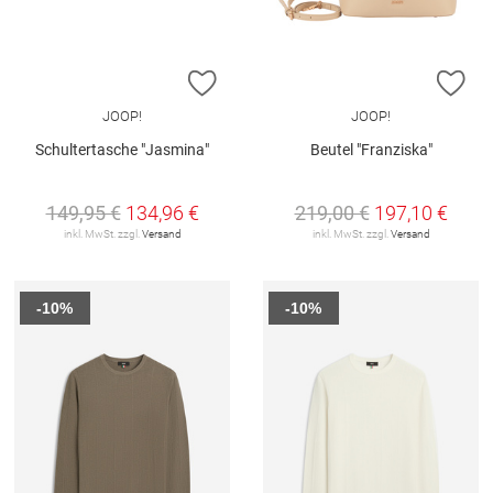
ZUR WUNSCHLISTE HINZUFÜGEN
ZU
JOOP!
JOOP!
Schultertasche "Jasmina"
Beutel "Franziska"
149,95 €
134,96 €
219,00 €
197,10 €
inkl. MwSt. zzgl.
Versand
inkl. MwSt. zzgl.
Versand
-10%
-10%