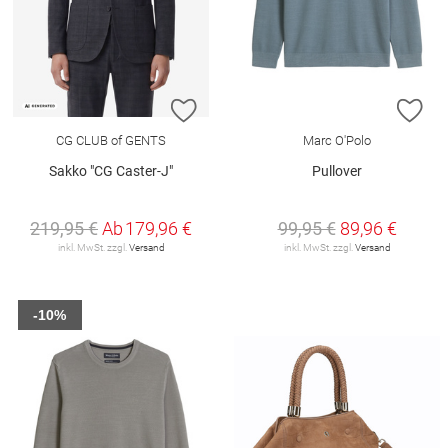
ZUR WUNSCHLISTE HINZUFÜGEN
ZU
CG CLUB of GENTS
Marc O'Polo
Sakko "CG Caster-J"
Pullover
219,95 €
Ab
179,96 €
99,95 €
89,96 €
inkl. MwSt. zzgl.
Versand
inkl. MwSt. zzgl.
Versand
-10%