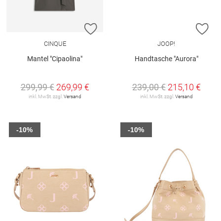
ZUR WUNSCHLISTE HINZUFÜGEN
ZU
CINQUE
JOOP!
Mantel "Cipaolina"
Handtasche "Aurora"
299,99 €
269,99 €
239,00 €
215,10 €
inkl. MwSt. zzgl.
Versand
inkl. MwSt. zzgl.
Versand
-10%
-10%