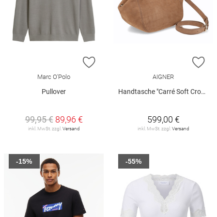
ZUR WUNSCHLISTE HINZUFÜGEN
ZU
Marc O'Polo
AIGNER
Pullover
Handtasche "Carré Soft Croco"
99,95 €
89,96 €
599,00 €
inkl. MwSt. zzgl.
Versand
inkl. MwSt. zzgl.
Versand
-15%
-55%