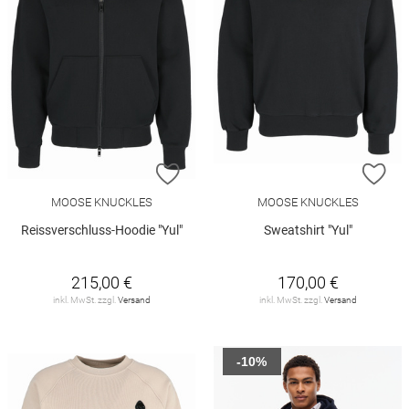
ZUR WUNSCHLISTE HINZUFÜGEN
ZU
MOOSE KNUCKLES
MOOSE KNUCKLES
Reissverschluss-Hoodie "Yul"
Sweatshirt "Yul"
215,00 €
170,00 €
inkl. MwSt. zzgl.
Versand
inkl. MwSt. zzgl.
Versand
-10%