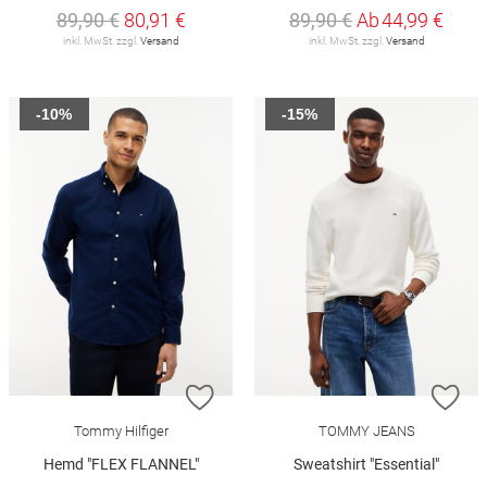
89,90 €
80,91 €
89,90 €
Ab
44,99 €
inkl. MwSt. zzgl.
Versand
inkl. MwSt. zzgl.
Versand
-10%
-15%
ZUR WUNSCHLISTE HINZUFÜGEN
ZU
Tommy Hilfiger
TOMMY JEANS
Hemd "FLEX FLANNEL"
Sweatshirt "Essential"