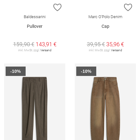
ZUR WUNSCHLISTE HINZUFÜGEN
ZU
Baldessarini
Marc O'Polo Denim
Pullover
Cap
159,90 €
143,91 €
39,95 €
35,96 €
inkl. MwSt. zzgl.
Versand
inkl. MwSt. zzgl.
Versand
-10%
-10%