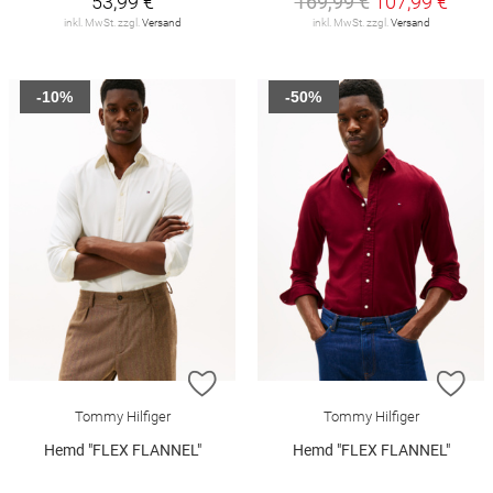
53,99 €
169,99 €
107,99 €
inkl. MwSt. zzgl.
Versand
inkl. MwSt. zzgl.
Versand
-10%
-50%
ZUR WUNSCHLISTE HINZUFÜGEN
ZU
Tommy Hilfiger
Tommy Hilfiger
Hemd "FLEX FLANNEL"
Hemd "FLEX FLANNEL"