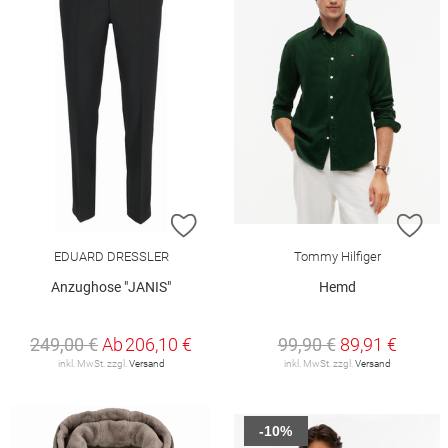
ZUR WUNSCHLISTE HINZUFÜGEN
ZU
EDUARD DRESSLER
Tommy Hilfiger
Anzughose "JANIS"
Hemd
249,00 €
Ab
206,10 €
99,90 €
89,91 €
inkl. MwSt. zzgl.
Versand
inkl. MwSt. zzgl.
Versand
-10%