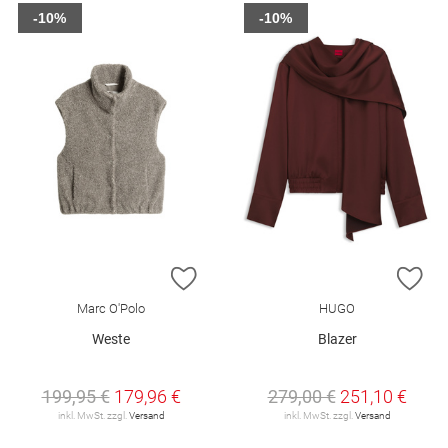
-10%
-10%
ZUR WUNSCHLISTE HINZUFÜGEN
ZU
Marc O'Polo
HUGO
Weste
Blazer
199,95 €
179,96 €
279,00 €
251,10 €
inkl. MwSt. zzgl.
Versand
inkl. MwSt. zzgl.
Versand