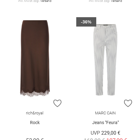
inkl. MwSt. zzgl.
Versand
inkl. MwSt. zzgl.
Versand
-36%
ZUR WUNSCHLISTE HINZUFÜGEN
ZU
rich&royal
MARC CAIN
Rock
Jeans "Feura"
UVP
229,00 €