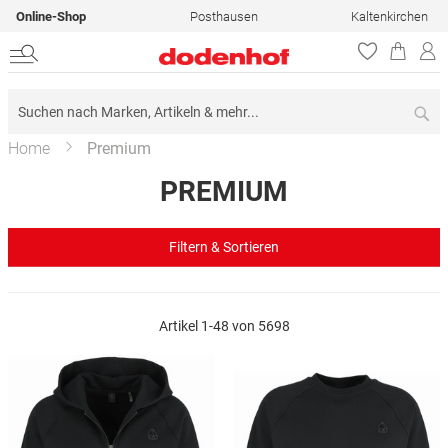
Online-Shop
Posthausen
Kaltenkirchen
Su
Home
Premium
PREMIUM
Filtern & Sortieren
Artikel
1
-
48
von
5698