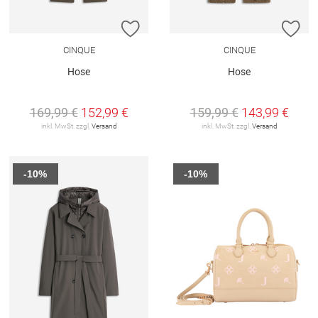
ZUR WUNSCHLISTE HINZUFÜGEN
ZU
CINQUE
CINQUE
Hose
Hose
169,99 €
152,99 €
159,99 €
143,99 €
inkl. MwSt. zzgl.
Versand
inkl. MwSt. zzgl.
Versand
-10%
-10%