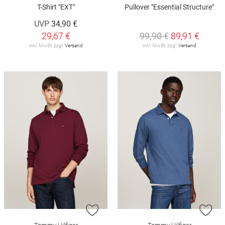
T-Shirt "EXT"
Pullover "Essential Structure"
UVP
34,90 €
29,67 €
99,90 €
89,91 €
inkl. MwSt. zzgl.
Versand
inkl. MwSt. zzgl.
Versand
ZUR WUNSCHLISTE HINZUFÜGEN
ZU