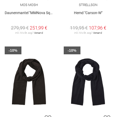
MOS MOSH
STRELLSON
Daunenmantel "MMNova Square"
Hemd "Carson-W"
279,99 €
251,99 €
119,95 €
107,96 €
inkl. MwSt. zzgl.
Versand
inkl. MwSt. zzgl.
Versand
-10%
-10%