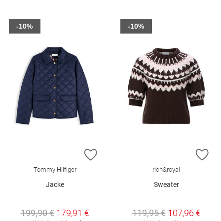
-10%
-10%
ZUR WUNSCHLISTE HINZUFÜGEN
ZU
Tommy Hilfiger
rich&royal
Jacke
Sweater
199,90 €
179,91 €
119,95 €
107,96 €