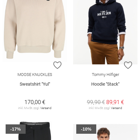
ZUR WUNSCHLISTE HINZUFÜGEN
ZU
MOOSE KNUCKLES
Tommy Hilfiger
Sweatshirt "Yul"
Hoodie "Stack"
170,00 €
99,90 €
89,91 €
inkl. MwSt. zzgl.
Versand
inkl. MwSt. zzgl.
Versand
-17%
-10%