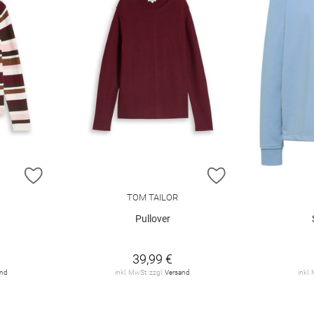
ZUR WUNSCHLISTE HINZUFÜGEN
ZUR WUNSCHLIST
TOM TAILOR
Pullover
39,99 €
and
inkl. MwSt. zzgl.
Versand
inkl.