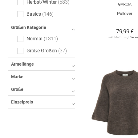
Herbst/Winter
583
GARCIA
Logoprint
20
Pullover
Basics
146
floral
20
Größen Kategorie
79,99 €
Animalprint
16
inkl. MwSt. zzgl.
Vers
Normal
1311
Color-Blocking
14
Große Größen
37
All-Over-Print (AOP)
8
Ärmellänge
cable_knit
7
Marke
kariert
4
Größe
Fischgrätmuster
3
Einzelpreis
Hahnentritt
3
Tartan
3
Ethno
2