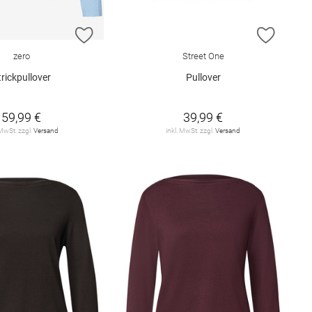
E HINZUFÜGEN
ZUR WUNSCHLISTE HINZUFÜGEN
ZUR W
zero
Street One
trickpullover
Pullover
59,99 €
39,99 €
 MwSt. zzgl.
Versand
inkl. MwSt. zzgl.
Versand