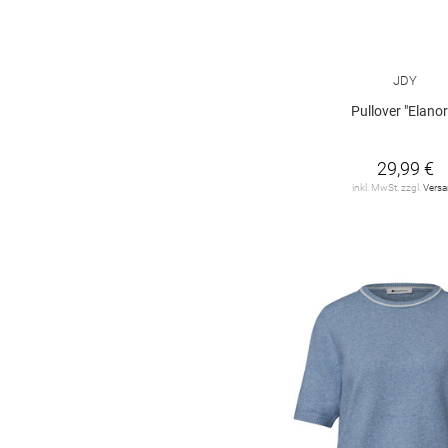
leopard
2
Farbverlauf
1
JDY
Paisley-Muster
1
Pullover "Elanor
argyle
1
29,99 €
gepunktet
1
inkl. MwSt. zzgl.
Vers