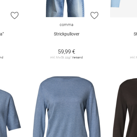
ZUR WUNSCHLISTE HINZUFÜGEN
ZUR WUNSCHLIST
comma
a"
Strickpullover
S
59,99 €
and
inkl. MwSt. zzgl.
Versand
inkl.