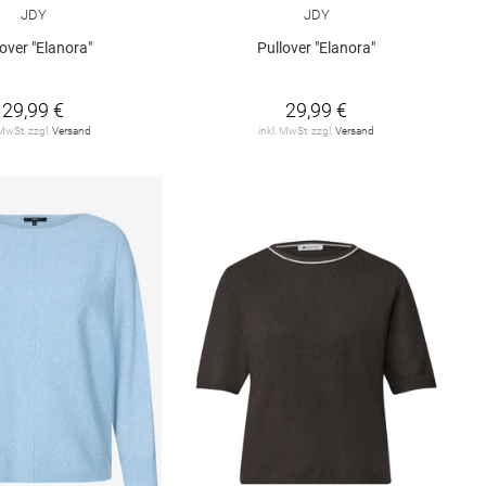
JDY
JDY
lover "Elanora"
Pullover "Elanora"
29,99 €
29,99 €
 MwSt. zzgl.
Versand
inkl. MwSt. zzgl.
Versand