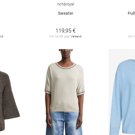
rich&royal
Sweater
Pul
119,95 €
and
inkl. MwSt. zzgl.
Versand
inkl.