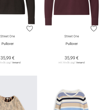
E HINZUFÜGEN
ZUR WUNSCHLISTE HINZUFÜGEN
ZUR W
Street One
Street One
Pullover
Pullover
35,99 €
35,99 €
 MwSt. zzgl.
Versand
inkl. MwSt. zzgl.
Versand