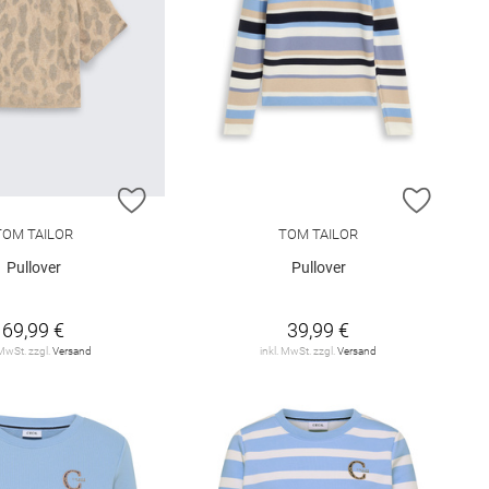
E HINZUFÜGEN
ZUR WUNSCHLISTE HINZUFÜGEN
ZUR W
TOM TAILOR
TOM TAILOR
Pullover
Pullover
69,99 €
39,99 €
 MwSt. zzgl.
Versand
inkl. MwSt. zzgl.
Versand