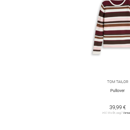
TOM TAILOR
Pullover
39,99 €
inkl. MwSt. zzgl.
Vers