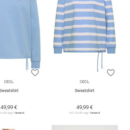
E HINZUFÜGEN
ZUR WUNSCHLISTE HINZUFÜGEN
ZUR W
CECIL
CECIL
Sweatshirt
Sweatshirt
49,99 €
49,99 €
 MwSt. zzgl.
Versand
inkl. MwSt. zzgl.
Versand