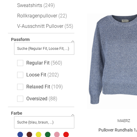
Sweatshirts
249
Rollkragenpullover
22
V-Ausschnitt Pullover
55
Passform
Regular Fit
560
Loose Fit
202
Relaxed Fit
109
Oversized
88
Slim Fit
59
Farbe
MAERZ
Feminine Fit
37
Pullover Rundhals 
Casual Fit
36