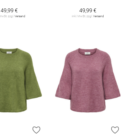
49,99 €
49,99 €
 MwSt. zzgl.
Versand
inkl. MwSt. zzgl.
Versand
E HINZUFÜGEN
ZUR WUNSCHLISTE HINZUFÜGEN
ZUR W