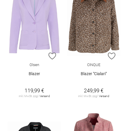
ZUR WUNSCHLISTE HINZUFÜGEN
ZUR W
Olsen
CINQUE
Blazer
Blazer "Cialari"
119,99 €
249,99 €
inkl. MwSt. zzgl.
Versand
inkl. MwSt. zzgl.
Versand