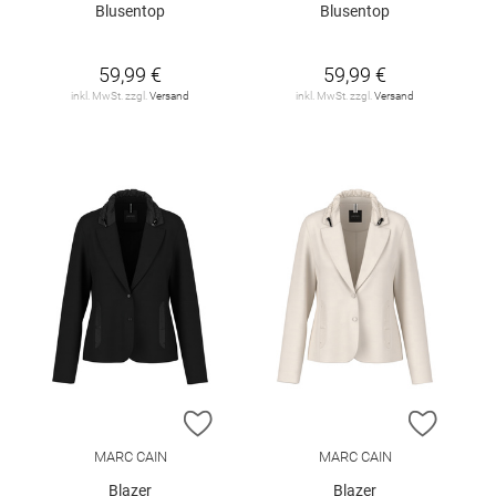
Blusentop
Blusentop
59,99 €
59,99 €
inkl. MwSt. zzgl.
Versand
inkl. MwSt. zzgl.
Versand
ZUR WUNSCHLISTE HINZUFÜGEN
ZUR W
MARC CAIN
MARC CAIN
Blazer
Blazer