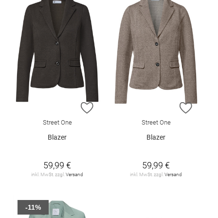
ZUR WUNSCHLISTE HINZUFÜGEN
ZUR W
Street One
Street One
Blazer
Blazer
59,99 €
59,99 €
inkl. MwSt. zzgl.
Versand
inkl. MwSt. zzgl.
Versand
-11%