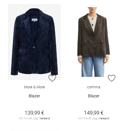
ZUR WUNSCHLISTE HINZUFÜGEN
ZUR W
More & More
comma
Blazer
Blazer
139,99 €
149,99 €
inkl. MwSt. zzgl.
Versand
inkl. MwSt. zzgl.
Versand