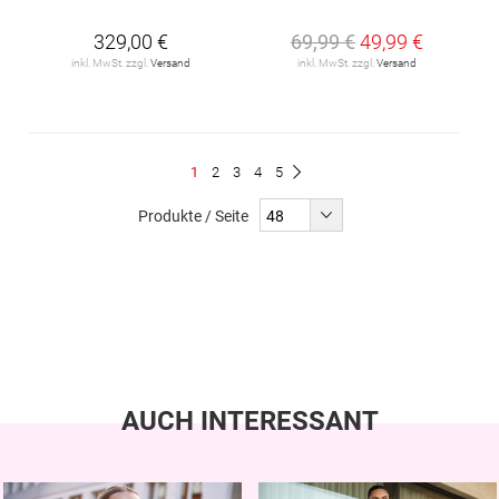
329,00 €
69,99 €
49,99 €
inkl. MwSt. zzgl.
Versand
inkl. MwSt. zzgl.
Versand
Seite
Du
Seite
Seite
Seite
Seite
1
2
3
4
5
Seite
Weiter
liest
Produkte / Seite
gerade
Seite
AUCH INTERESSANT