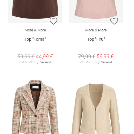
ZUR WUNSCHLISTE HINZUFÜGEN
ZUR W
More & More
More & More
Top "Forna"
Top "Firu"
59,99 €
44,99 €
79,99 €
59,99 €
inkl. MwSt. zzgl.
Versand
inkl. MwSt. zzgl.
Versand