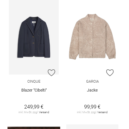
ZUR WUNSCHLISTE HINZUFÜGEN
ZUR W
CINQUE
GARCIA
Blazer "Cibelti"
Jacke
249,99 €
99,99 €
inkl. MwSt. zzgl.
Versand
inkl. MwSt. zzgl.
Versand