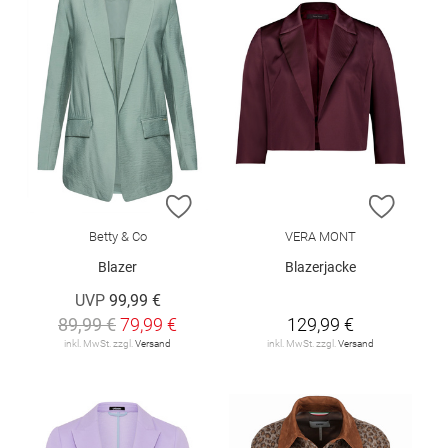
ZUR WUNSCHLISTE HINZUFÜGEN
ZUR W
Betty & Co
VERA MONT
Blazer
Blazerjacke
UVP
99,99 €
89,99 €
79,99 €
129,99 €
inkl. MwSt. zzgl.
Versand
inkl. MwSt. zzgl.
Versand