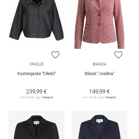
ZUR WUNSCHLISTE HINZUFÜGEN
ZUR W
CINQUE
BIANCA
Kastenjacke "Ciledo"
Blazer "Joalina"
239,99 €
149,99 €
inkl. MwSt. zzgl.
Versand
inkl. MwSt. zzgl.
Versand