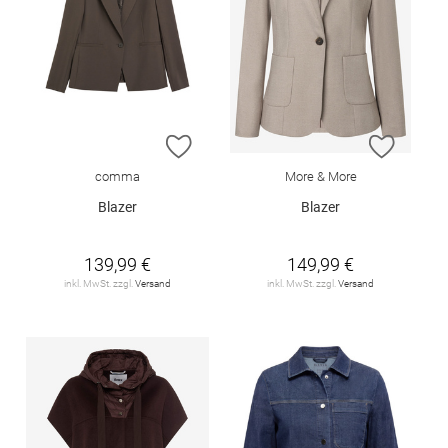
ZUR WUNSCHLISTE HINZUFÜGEN
ZUR W
comma
More & More
Blazer
Blazer
139,99 €
149,99 €
inkl. MwSt. zzgl.
Versand
inkl. MwSt. zzgl.
Versand