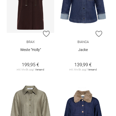
ZUR WUNSCHLISTE HINZUFÜGEN
ZUR W
BRAX
BIANCA
Weste "Holly"
Jacke
199,95 €
139,99 €
inkl. MwSt. zzgl.
Versand
inkl. MwSt. zzgl.
Versand