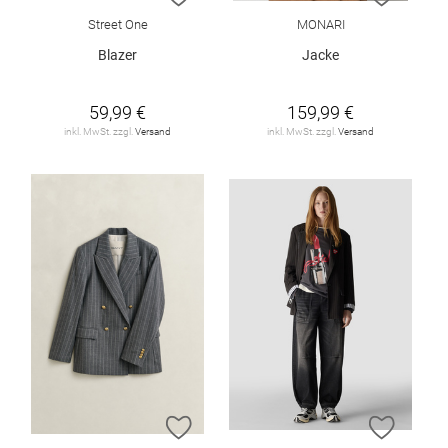
Street One
MONARI
Blazer
Jacke
59,99 €
159,99 €
inkl. MwSt. zzgl.
Versand
inkl. MwSt. zzgl.
Versand
ZUR WUNSCHLISTE HINZUFÜGEN
ZUR W