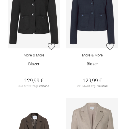
ZUR WUNSCHLISTE HINZUFÜGEN
ZUR W
More & More
More & More
Blazer
Blazer
129,99 €
129,99 €
inkl. MwSt. zzgl.
Versand
inkl. MwSt. zzgl.
Versand