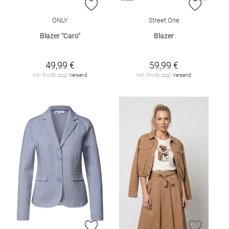
ZUR WUNSCHLISTE HINZUFÜGEN
ZUR W
ONLY
Street One
Blazer "Caro"
Blazer
49,99 €
59,99 €
inkl. MwSt. zzgl.
Versand
inkl. MwSt. zzgl.
Versand
ZUR WUNSCHLISTE HINZUFÜGEN
ZUR W