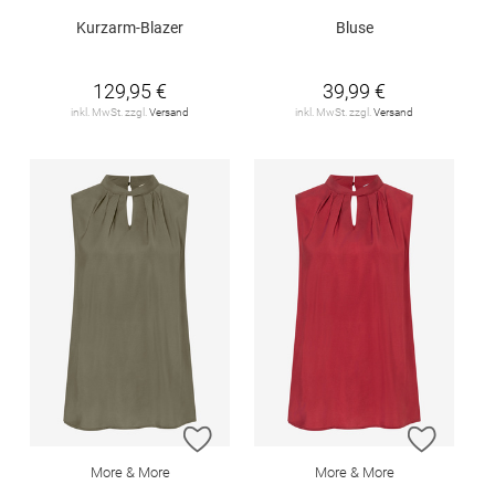
Kurzarm-Blazer
Bluse
129,95 €
39,99 €
inkl. MwSt. zzgl.
Versand
inkl. MwSt. zzgl.
Versand
ZUR WUNSCHLISTE HINZUFÜGEN
ZUR W
More & More
More & More