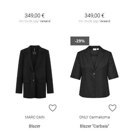
349,00 €
349,00 €
inkl. MwSt. zzgl.
Versand
inkl. MwSt. zzgl.
Versand
-29%
ZUR WUNSCHLISTE HINZUFÜGEN
ZUR W
MARC CAIN
ONLY Carmakoma
Blazer
Blazer "Carbaia"