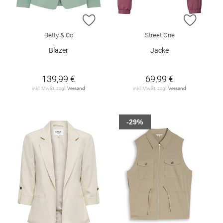
ZUR WUNSCHLISTE HINZUFÜGEN
ZUR W
Betty & Co
Street One
Blazer
Jacke
139,99 €
69,99 €
inkl. MwSt. zzgl.
Versand
inkl. MwSt. zzgl.
Versand
-29%