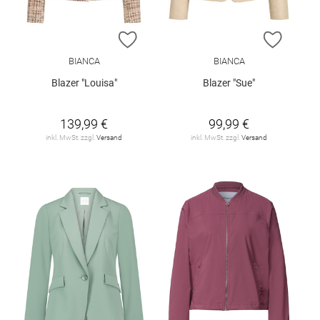
ZUR WUNSCHLISTE HINZUFÜGEN
ZUR W
BIANCA
BIANCA
Blazer "Louisa"
Blazer "Sue"
139,99 €
99,99 €
inkl. MwSt. zzgl.
Versand
inkl. MwSt. zzgl.
Versand