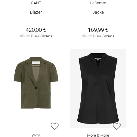
GANT
LeComte
Blazer
Jacke
420,00 €
169,99 €
inkl. MwSt. zzgl.
Versand
inkl. MwSt. zzgl.
Versand
ZUR WUNSCHLISTE HINZUFÜGEN
ZUR W
YAYA
More & More