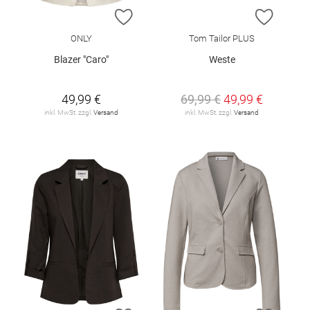
ZUR WUNSCHLISTE HINZUFÜGEN
ZUR W
ONLY
Tom Tailor PLUS
Blazer "Caro"
Weste
49,99 €
69,99 €
49,99 €
inkl. MwSt. zzgl.
Versand
inkl. MwSt. zzgl.
Versand