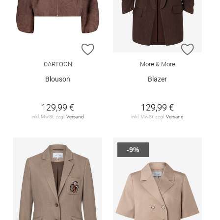
ZUR WUNSCHLISTE HINZUFÜGEN
ZUR W
CARTOON
More & More
Blouson
Blazer
129,99 €
129,99 €
inkl. MwSt. zzgl.
Versand
inkl. MwSt. zzgl.
Versand
-9%