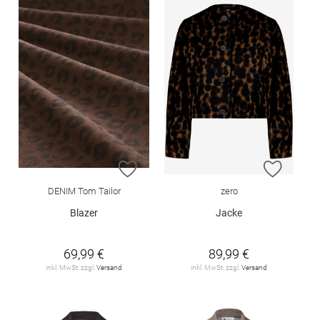
ZUR WUNSCHLISTE HINZUFÜGEN
ZUR W
DENIM Tom Tailor
zero
Blazer
Jacke
69,99 €
89,99 €
inkl. MwSt. zzgl.
Versand
inkl. MwSt. zzgl.
Versand