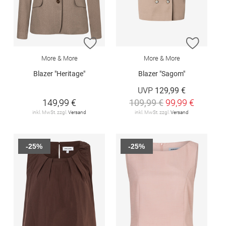
ZUR WUNSCHLISTE HINZUFÜGEN
ZUR W
More & More
More & More
Blazer "Heritage"
Blazer "Sagom"
UVP
129,99 €
149,99 €
109,99 €
99,99 €
inkl. MwSt. zzgl.
Versand
inkl. MwSt. zzgl.
Versand
-25%
-25%