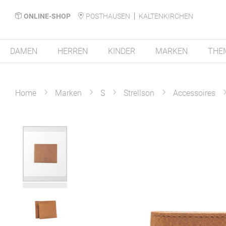
ONLINE-SHOP
POSTHAUSEN
KALTENKIRCHEN
DAMEN
HERREN
KINDER
MARKEN
THE
Home
Marken
S
Strellson
Accessoires
Zum
Ende
der
Bildergalerie
springen