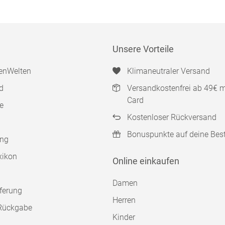
Unsere Vorteile
enWelten
Klimaneutraler Versand
d
Versandkostenfrei ab 49€ 
Card
e
Kostenloser Rückversand
Bonuspunkte auf deine Bes
ung
xikon
Online einkaufen
Damen
ferung
Herren
Rückgabe
Kinder