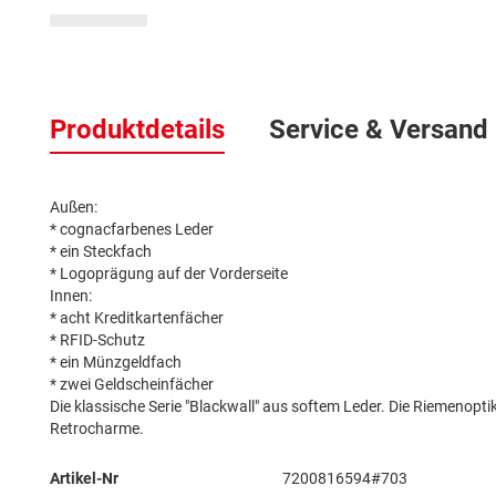
Zum
Anfang
der
Produktdetails
Service & Versand
Bildergalerie
springen
Außen:
* cognacfarbenes Leder
* ein Steckfach
* Logoprägung auf der Vorderseite
Innen:
* acht Kreditkartenfächer
* RFID-Schutz
* ein Münzgeldfach
* zwei Geldscheinfächer
Die klassische Serie "Blackwall" aus softem Leder. Die Riemenoptik
Retrocharme.
Mehr
Artikel-Nr
7200816594#703
Informationen