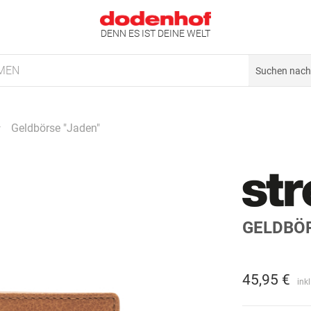
DENN ES IST DEINE WELT
MEN
Geldbörse "Jaden"
GELDBÖR
45,95 €
ink