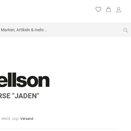
S
SE "JADEN"
l. MwSt. zzgl.
Versand