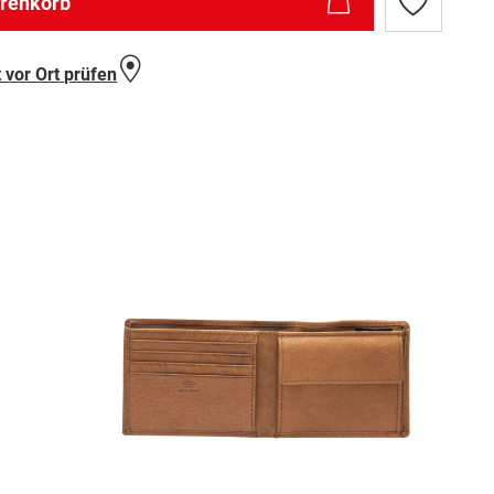
arenkorb
Zur
Wunschlist
hinzufügen
 vor Ort prüfen