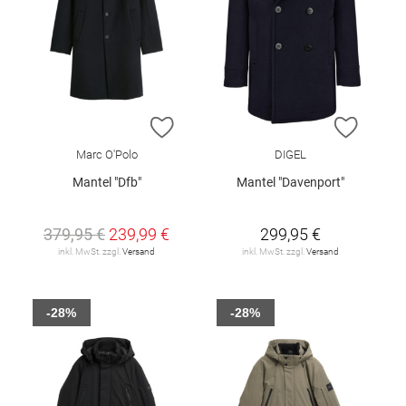
ZUR WUNSCHLISTE HINZUFÜGEN
ZUR W
Marc O'Polo
DIGEL
Mantel "Dfb"
Mantel "Davenport"
379,95 €
239,99 €
299,95 €
inkl. MwSt. zzgl.
Versand
inkl. MwSt. zzgl.
Versand
-28%
-28%