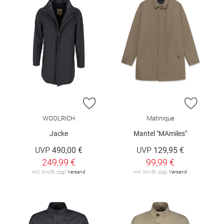
ZUR WUNSCHLISTE HINZUFÜGEN
ZUR W
WOOLRICH
Matinique
Jacke
Mantel "MAmiles"
UVP
490,00 €
UVP
129,95 €
249,99 €
99,99 €
inkl. MwSt. zzgl.
Versand
inkl. MwSt. zzgl.
Versand