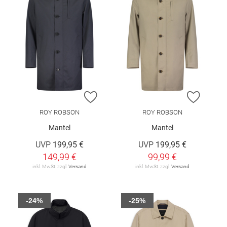
ZUR WUNSCHLISTE HINZUFÜGEN
ZUR W
ROY ROBSON
ROY ROBSON
Mantel
Mantel
UVP
199,95 €
UVP
199,95 €
149,99 €
99,99 €
inkl. MwSt. zzgl.
Versand
inkl. MwSt. zzgl.
Versand
-24%
-25%