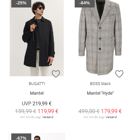
-25%
-64%
ZUR WUNSCHLISTE HINZUFÜGEN
ZUR W
BUGATTI
BOSS black
Mantel
Mantel "Hyde"
UVP
219,99 €
159,99 €
119,99 €
499,00 €
179,99 €
inkl. MwSt. zzgl.
Versand
inkl. MwSt. zzgl.
Versand
-67%