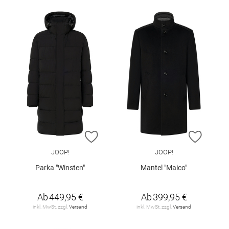
ZUR WUNSCHLISTE HINZUFÜGEN
ZUR W
JOOP!
JOOP!
Parka "Winsten"
Mantel "Maico"
Ab
449,95 €
Ab
399,95 €
inkl. MwSt. zzgl.
Versand
inkl. MwSt. zzgl.
Versand