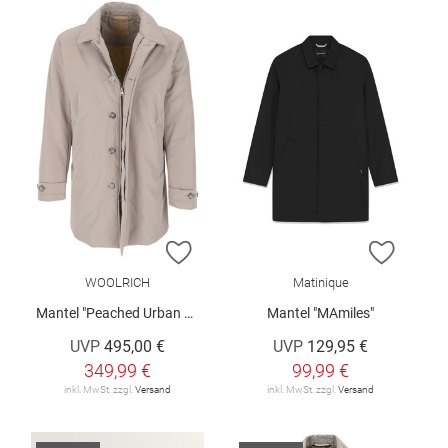
ZUR WUNSCHLISTE HINZUFÜGEN
ZUR W
WOOLRICH
Matinique
Mantel "Peached Urban Touch"
Mantel "MAmiles"
UVP
495,00 €
UVP
129,95 €
349,99 €
99,99 €
inkl. MwSt. zzgl.
Versand
inkl. MwSt. zzgl.
Versand