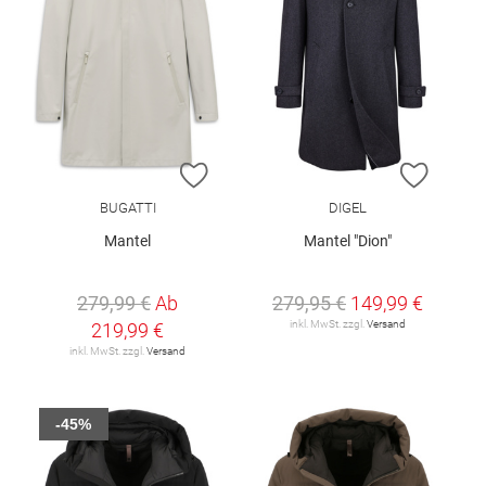
ZUR WUNSCHLISTE HINZUFÜGEN
ZUR W
BUGATTI
DIGEL
Mantel
Mantel "Dion"
279,99 €
Ab
279,95 €
149,99 €
inkl. MwSt. zzgl.
Versand
219,99 €
inkl. MwSt. zzgl.
Versand
-45%