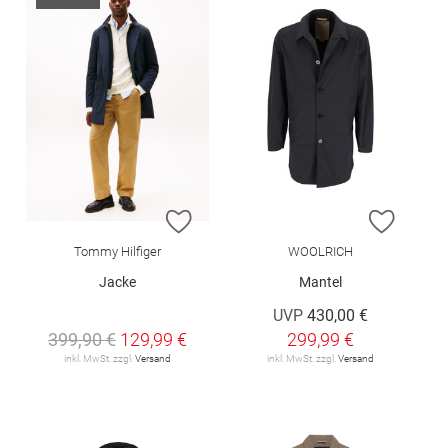
ZUR WUNSCHLISTE HINZUFÜGEN
ZUR W
Tommy Hilfiger
WOOLRICH
Jacke
Mantel
UVP
430,00 €
399,90 €
129,99 €
299,99 €
inkl. MwSt. zzgl.
Versand
inkl. MwSt. zzgl.
Versand