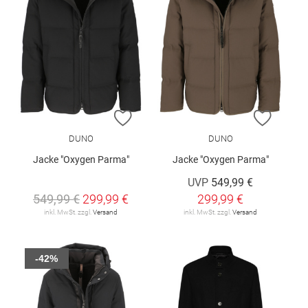
ZUR WUNSCHLISTE HINZUFÜGEN
ZUR W
DUNO
DUNO
Jacke "Oxygen Parma"
Jacke "Oxygen Parma"
UVP
549,99 €
549,99 €
299,99 €
299,99 €
inkl. MwSt. zzgl.
Versand
inkl. MwSt. zzgl.
Versand
-42%