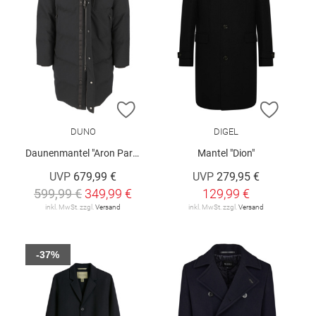
ZUR WUNSCHLISTE HINZUFÜGEN
ZUR W
DUNO
DIGEL
Daunenmantel "Aron Parma"
Mantel "Dion"
UVP
679,99 €
UVP
279,95 €
599,99 €
349,99 €
129,99 €
inkl. MwSt. zzgl.
Versand
inkl. MwSt. zzgl.
Versand
-37%