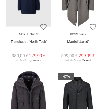
ZUR WUNSCHLISTE HINZUFÜGEN
ZUR W
NORTH SAILS
BOSS black
Trenchcoat "North Tech"
Mantel "Jared"
380,00 €
279,99 €
599,00 €
299,99 €
inkl. MwSt. zzgl.
Versand
inkl. MwSt. zzgl.
Versand
-47%