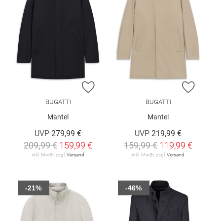
ZUR WUNSCHLISTE HINZUFÜGEN
ZUR W
BUGATTI
BUGATTI
Mantel
Mantel
UVP
279,99 €
UVP
219,99 €
209,99 €
159,99 €
159,99 €
119,99 €
inkl. MwSt. zzgl.
Versand
inkl. MwSt. zzgl.
Versand
-21%
-46%