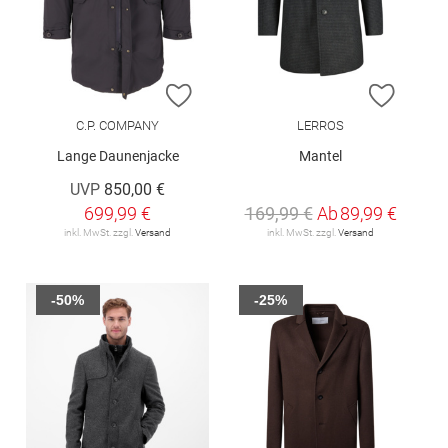
ZUR WUNSCHLISTE HINZUFÜGEN
ZUR W
C.P. COMPANY
LERROS
Lange Daunenjacke
Mantel
UVP
850,00 €
699,99 €
169,99 €
Ab
89,99 €
inkl. MwSt. zzgl.
Versand
inkl. MwSt. zzgl.
Versand
-50%
-25%