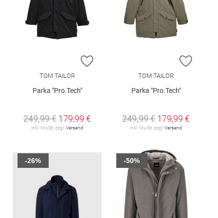
ZUR WUNSCHLISTE HINZUFÜGEN
ZUR W
TOM TAILOR
TOM TAILOR
Parka "Pro.Tech"
Parka "Pro.Tech"
249,99 €
179,99 €
249,99 €
179,99 €
inkl. MwSt. zzgl.
Versand
inkl. MwSt. zzgl.
Versand
-26%
-50%