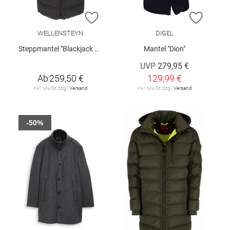
ZUR WUNSCHLISTE HINZUFÜGEN
ZUR W
WELLENSTEYN
DIGEL
Steppmantel "Blackjack Men Long"
Mantel "Dion"
UVP
279,95 €
Ab
259,50 €
129,99 €
inkl. MwSt. zzgl.
Versand
inkl. MwSt. zzgl.
Versand
-50%