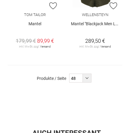
ZUR WUNSCHLISTE HINZUFÜGEN
ZUR W
TOM TAILOR
WELLENSTEYN
Mantel
Mantel "Blackjack Men Long"
179,99 €
89,99 €
289,50 €
inkl. MwSt. zzgl.
Versand
inkl. MwSt. zzgl.
Versand
Produkte / Seite