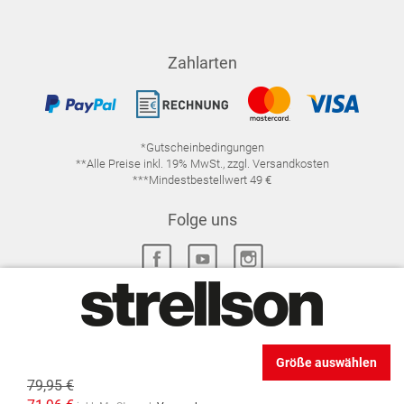
Zahlarten
*Gutscheinbedingungen
**Alle Preise inkl. 19% MwSt., zzgl. Versandkosten
***Mindestbestellwert 49 €
Folge uns
IMPRESSUM
FAQ
DATENSCHUTZ
Größe auswählen
DATENSCHUTZ-EINSTELLUNGEN
WIDERRUFSRECHT
79,95 €
VERTRAG WIDERRUFEN
AGB