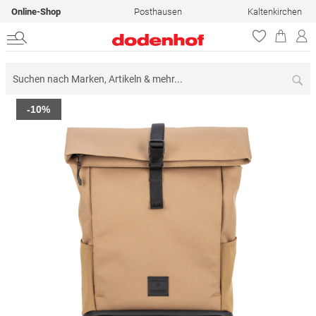
Online-Shop
Posthausen
Kaltenkirchen
Su
Zum
-10%
Ende
der
Bildergalerie
springen