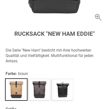
Zum
RUCKSACK "NEW HAM EDDIE"
Anfang
der
Bildergalerie
Die Serie "New Ham" besticht mit ihrer hochwerten
springen
Qualität und Vielfältigkeit. Multifunktional für jeden
Anlass.
Farbe:
braun