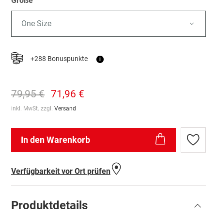
Größe
One Size
+288 Bonuspunkte
i
79,95 €
71,96 €
inkl. MwSt. zzgl.
Versand
In den Warenkorb
Zur
Wunschl
hinzufü
Verfügbarkeit vor Ort prüfen
Produktdetails