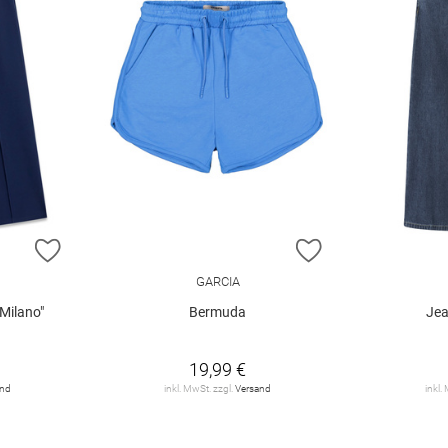
ZUR WUNSCHLISTE HINZUFÜGEN
ZUR WUNSCHLIST
GARCIA
Milano"
Bermuda
Jea
19,99 €
and
inkl. MwSt. zzgl.
Versand
inkl.