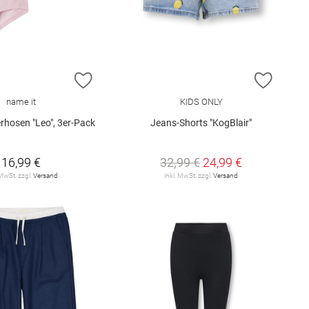
E HINZUFÜGEN
ZUR WUNSCHLISTE HINZUFÜGEN
ZUR W
name it
KIDS ONLY
rhosen "Leo", 3er-Pack
Jeans-Shorts "KogBlair"
16,99 €
32,99 €
24,99 €
 MwSt. zzgl.
Versand
inkl. MwSt. zzgl.
Versand