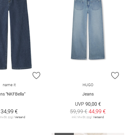
E HINZUFÜGEN
ZUR WUNSCHLISTE HINZUFÜGEN
ZUR W
name it
HUGO
ns "NKFBella"
Jeans
UVP
90,00 €
34,99 €
59,99 €
44,99 €
 MwSt. zzgl.
Versand
inkl. MwSt. zzgl.
Versand