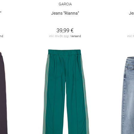
GARCIA
"
Jeans "Rianna"
Je
39,99 €
and
inkl. MwSt. zzgl.
Versand
inkl.