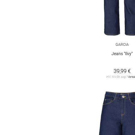
176 regular
176 slim
176 super slim
GARCIA
Jeans "Ilvy"
39,99 €
inkl. MwSt. zzgl.
Vers