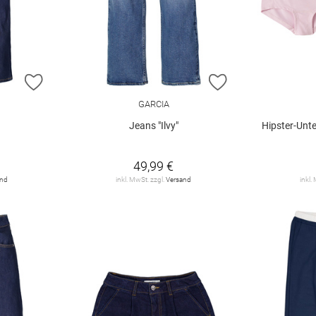
ZUR WUNSCHLISTE HINZUFÜGEN
ZUR WUNSCHLIST
GARCIA
Jeans "Ilvy"
Hipster-Unte
49,99 €
and
inkl. MwSt. zzgl.
Versand
inkl.