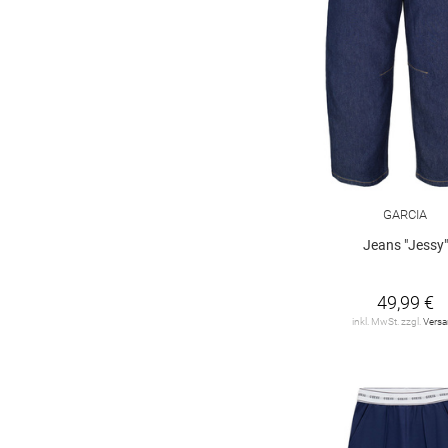
GARCIA
Jeans "Jessy"
49,99 €
inkl. MwSt. zzgl.
Vers