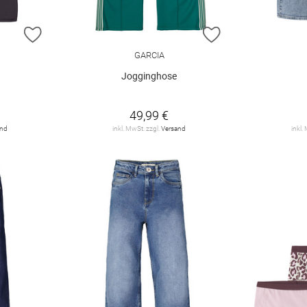
ZUR WUNSCHLISTE HINZUFÜGEN
ZUR WUNSCHLIST
GARCIA
Jogginghose
49,99 €
and
inkl. MwSt. zzgl.
Versand
inkl.