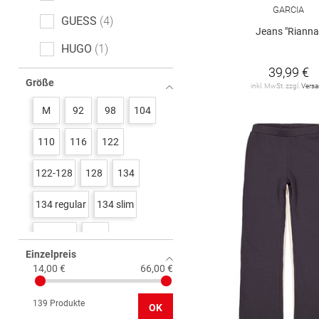
GARCIA
GUESS
4
Jeans "Rianna
HUGO
1
39,99 €
KIDS ONLY
46
Größe
inkl. MwSt. zzgl.
Vers
STACCATO
3
M
92
98
104
TOM TAILOR
6
110
116
122
Tommy Hilfiger
2
122-128
128
134
VERO MODA Girl
3
134 regular
134 slim
name it
12
134/140
140
s. Oliver
16
Einzelpreis
140 regular
140 slim
14,00 €
66,00 €
146
146 regluar
139 Produkte
OK