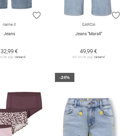
E HINZUFÜGEN
ZUR WUNSCHLISTE HINZUFÜGEN
ZUR W
name it
GARCIA
Jeans
Jeans "Marall"
32,99 €
49,99 €
 MwSt. zzgl.
Versand
inkl. MwSt. zzgl.
Versand
-24%