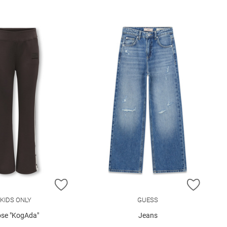
E HINZUFÜGEN
ZUR WUNSCHLISTE HINZUFÜGEN
ZUR W
KIDS ONLY
GUESS
se "KogAda"
Jeans