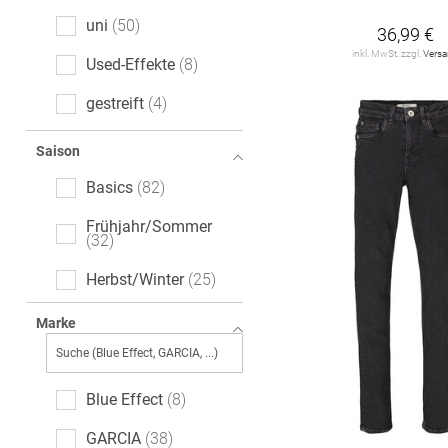
uni
50
36,99 €
inkl. MwSt. zzgl.
Vers
Used-Effekte
8
gestreift
4
Ajour
2
Saison
floral
2
Basics
82
leopard
2
Frühjahr/Sommer
32
melange
2
Herbst/Winter
25
All-Over-Print (AOP)
1
Marke
Logoprint
1
Motivprint
1
Blue Effect
8
GARCIA
38