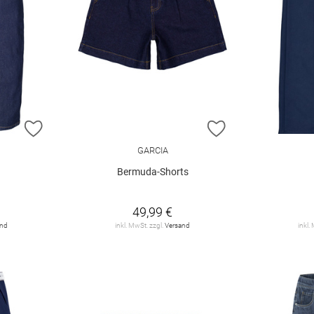
ZUR WUNSCHLISTE HINZUFÜGEN
ZUR WUNSCHLIST
GARCIA
Bermuda-Shorts
49,99 €
and
inkl. MwSt. zzgl.
Versand
inkl.