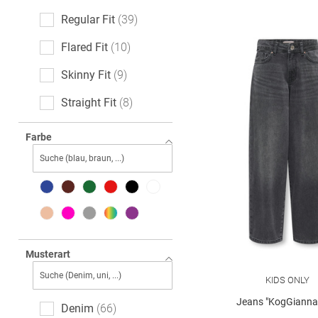
Regular Fit
39
Flared Fit
10
Skinny Fit
9
Straight Fit
8
Loose Fit
7
Farbe
Slim Fit
5
Relaxed Fit
4
Baggy Fit
2
barrelFit
2
Musterart
KIDS ONLY
Jeans "KogGianna-
Denim
66