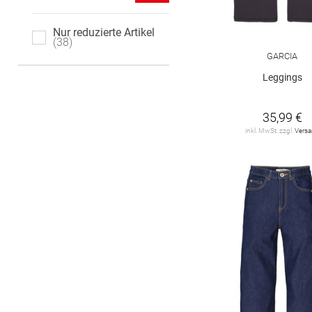
146 regular
146 slim
Nur reduzierte Artikel
146/152
38
152
GARCIA
152 regular
152 slim
Leggings
152 super slim
158
35,99 €
inkl. MwSt. zzgl.
Vers
158 regular
158 slim
158/164
164
164 regular
164 slim
164 super slim
170
170 regular
170 slim
170/176
176