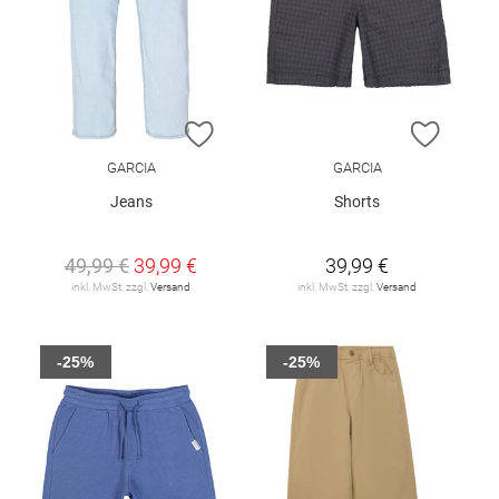
ZUR WUNSCHLISTE HINZUFÜGEN
ZUR W
GARCIA
GARCIA
Jeans
Shorts
49,99 €
39,99 €
39,99 €
inkl. MwSt. zzgl.
Versand
inkl. MwSt. zzgl.
Versand
-25%
-25%