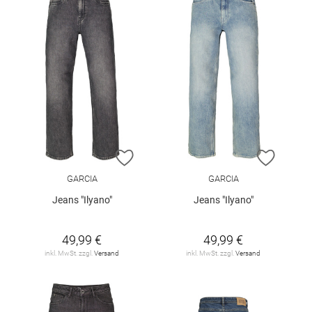
ZUR WUNSCHLISTE HINZUFÜGEN
ZUR W
GARCIA
GARCIA
Jeans "Ilyano"
Jeans "Ilyano"
49,99 €
49,99 €
inkl. MwSt. zzgl.
Versand
inkl. MwSt. zzgl.
Versand