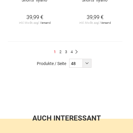
39,99 €
39,99 €
inkl. MwSt. zzgl.
Versand
inkl. MwSt. zzgl.
Versand
Seite
Du
Seite
Seite
Seite
1
2
3
4
Seite
Weiter
liest
Produkte / Seite
gerade
Seite
AUCH INTERESSANT