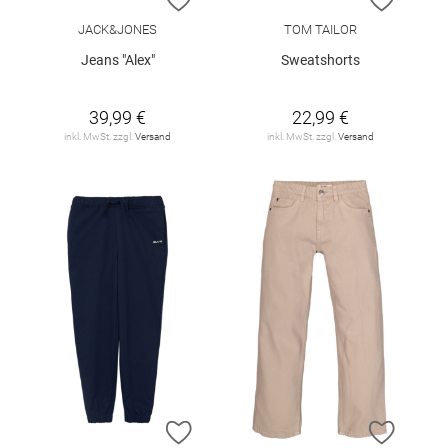
JACK&JONES
TOM TAILOR
Jeans "Alex"
Sweatshorts
39,99 €
22,99 €
inkl. MwSt. zzgl.
Versand
inkl. MwSt. zzgl.
Versand
ZUR WUNSCHLISTE HINZUFÜGEN
ZUR W