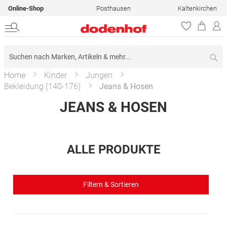
Online-Shop
Posthausen
Kaltenkirchen
Su
Home
Kinder
Jungen
Bekleidung (140-176)
Jeans & Hosen
JEANS & HOSEN
ALLE PRODUKTE
Filtern & Sortieren