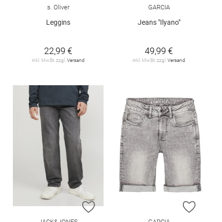
s. Oliver
GARCIA
Leggins
Jeans "Ilyano"
22,99 €
49,99 €
inkl. MwSt. zzgl.
Versand
inkl. MwSt. zzgl.
Versand
ZUR WUNSCHLISTE HINZUFÜGEN
ZUR W
JACK&JONES
GARCIA