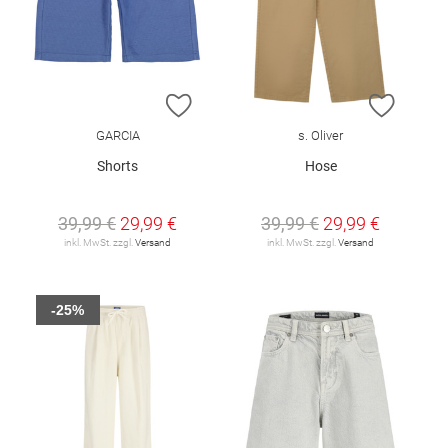
ZUR WUNSCHLISTE HINZUFÜGEN
ZUR W
GARCIA
s. Oliver
Shorts
Hose
39,99 €
29,99 €
39,99 €
29,99 €
inkl. MwSt. zzgl.
Versand
inkl. MwSt. zzgl.
Versand
-25%