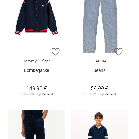
ZUR WUNSCHLISTE HINZUFÜGEN
ZUR W
Tommy Hilfiger
GARCIA
Bomberjacke
Jeans
149,90 €
59,99 €
inkl. MwSt. zzgl.
Versand
inkl. MwSt. zzgl.
Versand