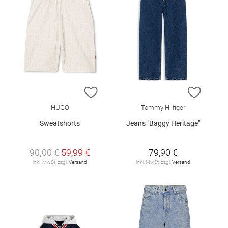
ZUR WUNSCHLISTE HINZUFÜGEN
ZUR W
HUGO
Tommy Hilfiger
Sweatshorts
Jeans "Baggy Heritage"
90,00 €
59,99 €
79,90 €
inkl. MwSt. zzgl.
Versand
inkl. MwSt. zzgl.
Versand