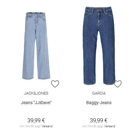
ZUR WUNSCHLISTE HINZUFÜGEN
ZUR W
JACK&JONES
GARCIA
Jeans "JJiDave"
Baggy-Jeans
39,99 €
39,99 €
inkl. MwSt. zzgl.
Versand
inkl. MwSt. zzgl.
Versand