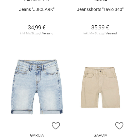
Jeans "JJICLARK"
Jeansshorts "Tavio 340"
34,99 €
35,99 €
inkl. MwSt. zzgl.
Versand
inkl. MwSt. zzgl.
Versand
ZUR WUNSCHLISTE HINZUFÜGEN
ZUR W
GARCIA
GARCIA