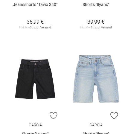
Jeansshorts "Tavio 340"
Shorts "Ilyano"
35,99 €
39,99 €
inkl. MwSt. zzgl.
Versand
inkl. MwSt. zzgl.
Versand
ZUR WUNSCHLISTE HINZUFÜGEN
ZUR W
GARCIA
GARCIA
Shorts "Ilyano"
Shorts "Ilyano"