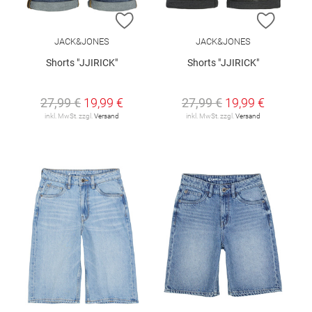
ZUR WUNSCHLISTE HINZUFÜGEN
ZUR W
JACK&JONES
JACK&JONES
Shorts "JJIRICK"
Shorts "JJIRICK"
27,99 €
19,99 €
27,99 €
19,99 €
inkl. MwSt. zzgl.
Versand
inkl. MwSt. zzgl.
Versand