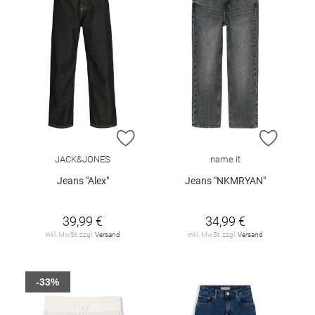
ZUR WUNSCHLISTE HINZUFÜGEN
ZUR W
JACK&JONES
name it
Jeans "Alex"
Jeans "NKMRYAN"
39,99 €
34,99 €
inkl. MwSt. zzgl.
Versand
inkl. MwSt. zzgl.
Versand
-33%