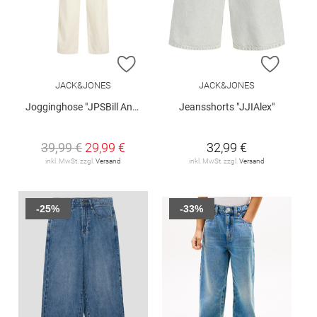
ZUR WUNSCHLISTE HINZUFÜGEN
ZUR W
JACK&JONES
JACK&JONES
Jogginghose "JPSBill Andros"
Jeansshorts "JJIAlex"
39,99 €
29,99 €
32,99 €
inkl. MwSt. zzgl.
Versand
inkl. MwSt. zzgl.
Versand
-25%
-33%