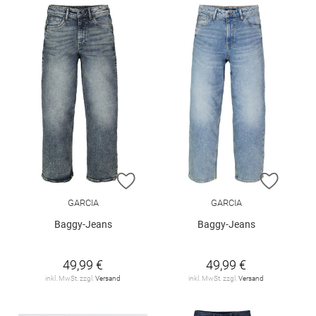
ZUR WUNSCHLISTE HINZUFÜGEN
ZUR W
GARCIA
GARCIA
Baggy-Jeans
Baggy-Jeans
49,99 €
49,99 €
inkl. MwSt. zzgl.
Versand
inkl. MwSt. zzgl.
Versand