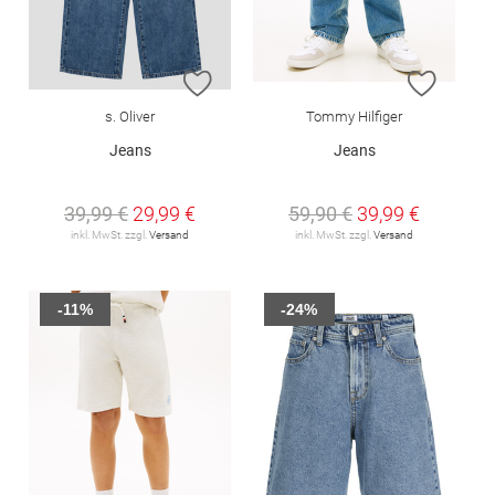
ZUR WUNSCHLISTE HINZUFÜGEN
ZUR W
s. Oliver
Tommy Hilfiger
Jeans
Jeans
39,99 €
29,99 €
59,90 €
39,99 €
inkl. MwSt. zzgl.
Versand
inkl. MwSt. zzgl.
Versand
-11%
-24%