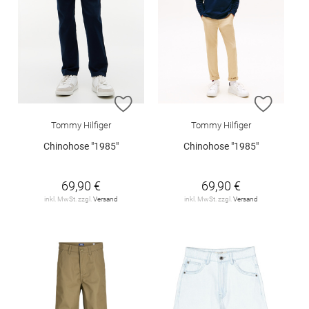
ZUR WUNSCHLISTE HINZUFÜGEN
ZUR W
Tommy Hilfiger
Tommy Hilfiger
Chinohose "1985"
Chinohose "1985"
69,90 €
69,90 €
inkl. MwSt. zzgl.
Versand
inkl. MwSt. zzgl.
Versand