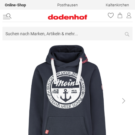
Online-Shop
Posthausen
Kaltenkirchen
Su
Zum
Ende
der
Bildergalerie
springen