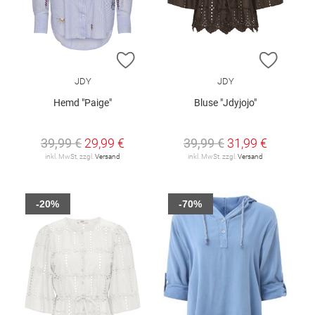
ZUR WUNSCHLISTE HINZUFÜGEN
ZUR W
JDY
JDY
Hemd "Paige"
Bluse "Jdyjojo"
39,99 €
29,99 €
39,99 €
31,99 €
inkl. MwSt. zzgl.
Versand
inkl. MwSt. zzgl.
Versand
-20%
-70%