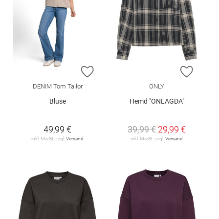
ZUR WUNSCHLISTE HINZUFÜGEN
ZUR W
DENIM Tom Tailor
ONLY
Bluse
Hemd "ONLAGDA"
49,99 €
39,99 €
29,99 €
inkl. MwSt. zzgl.
Versand
inkl. MwSt. zzgl.
Versand