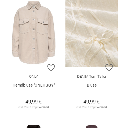
ZUR WUNSCHLISTE HINZUFÜGEN
ZUR W
ONLY
DENIM Tom Tailor
Hemdbluse "ONLTIGGY"
Bluse
49,99 €
49,99 €
inkl. MwSt. zzgl.
Versand
inkl. MwSt. zzgl.
Versand