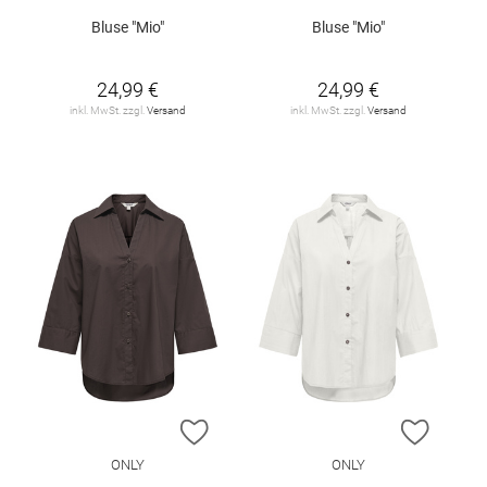
Bluse "Mio"
Bluse "Mio"
24,99 €
24,99 €
inkl. MwSt. zzgl.
Versand
inkl. MwSt. zzgl.
Versand
ZUR WUNSCHLISTE HINZUFÜGEN
ZUR W
ONLY
ONLY