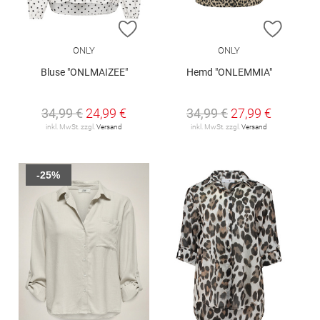
ZUR WUNSCHLISTE HINZUFÜGEN
ZUR W
ONLY
ONLY
Bluse "ONLMAIZEE"
Hemd "ONLEMMIA"
34,99 €
24,99 €
34,99 €
27,99 €
inkl. MwSt. zzgl.
Versand
inkl. MwSt. zzgl.
Versand
-25%