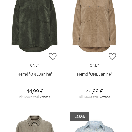
ZUR WUNSCHLISTE HINZUFÜGEN
ZUR W
ONLY
ONLY
Hemd "ONLJanine"
Hemd "ONLJanine"
44,99 €
44,99 €
inkl. MwSt. zzgl.
Versand
inkl. MwSt. zzgl.
Versand
-48%