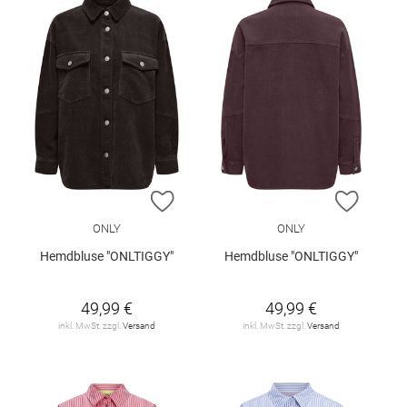
ZUR WUNSCHLISTE HINZUFÜGEN
ZUR W
ONLY
ONLY
Hemdbluse "ONLTIGGY"
Hemdbluse "ONLTIGGY"
49,99 €
49,99 €
inkl. MwSt. zzgl.
Versand
inkl. MwSt. zzgl.
Versand