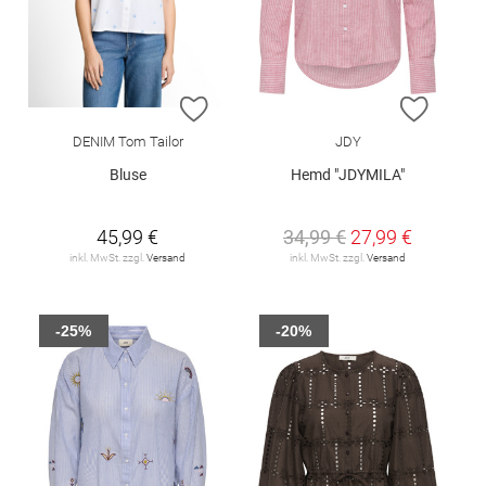
ZUR WUNSCHLISTE HINZUFÜGEN
ZUR W
DENIM Tom Tailor
JDY
Bluse
Hemd "JDYMILA"
45,99 €
34,99 €
27,99 €
inkl. MwSt. zzgl.
Versand
inkl. MwSt. zzgl.
Versand
-25%
-20%