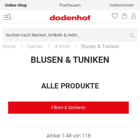
Online-Shop
Posthausen
Kaltenkirchen
Su
Home
Damen
d-strict
Blusen & Tuniken
BLUSEN & TUNIKEN
ALLE PRODUKTE
Filtern & Sortieren
Artikel
1
-
48
von
118