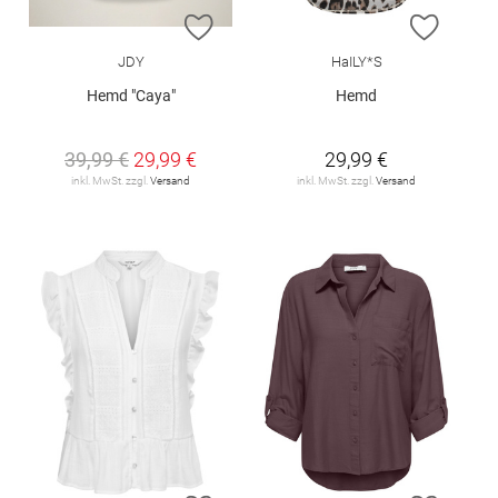
ZUR WUNSCHLISTE HINZUFÜGEN
ZUR W
JDY
HaILY*S
Hemd "Caya"
Hemd
39,99 €
29,99 €
29,99 €
inkl. MwSt. zzgl.
Versand
inkl. MwSt. zzgl.
Versand