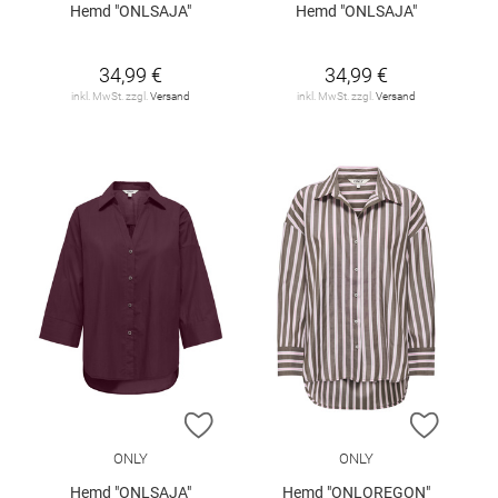
Hemd "ONLSAJA"
Hemd "ONLSAJA"
34,99 €
34,99 €
inkl. MwSt. zzgl.
Versand
inkl. MwSt. zzgl.
Versand
ZUR WUNSCHLISTE HINZUFÜGEN
ZUR W
ONLY
ONLY
Hemd "ONLSAJA"
Hemd "ONLOREGON"