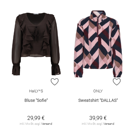
ZUR WUNSCHLISTE HINZUFÜGEN
ZUR W
HaILY*S
ONLY
Bluse "Sofie"
Sweatshirt "DALLAS"
29,99 €
39,99 €
inkl. MwSt. zzgl.
Versand
inkl. MwSt. zzgl.
Versand