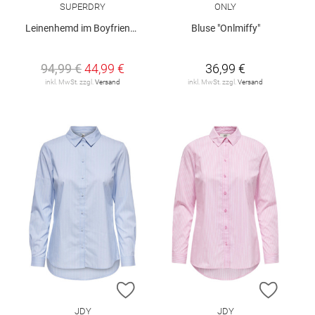
SUPERDRY
ONLY
Leinenhemd im Boyfriend-Stil
Bluse "Onlmiffy"
94,99 €
44,99 €
36,99 €
inkl. MwSt. zzgl.
Versand
inkl. MwSt. zzgl.
Versand
ZUR WUNSCHLISTE HINZUFÜGEN
ZUR W
JDY
JDY