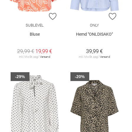
ZUR WUNSCHLISTE HINZUFÜGEN
ZUR W
SUBLEVEL
ONLY
Bluse
Hemd "ONLDISAKO"
29,99 €
19,99 €
39,99 €
inkl. MwSt. zzgl.
Versand
inkl. MwSt. zzgl.
Versand
-29%
-20%