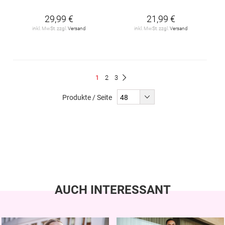
29,99 €
21,99 €
inkl. MwSt. zzgl.
Versand
inkl. MwSt. zzgl.
Versand
Seite
Du
Seite
Seite
1
2
3
Seite
Weiter
liest
Produkte / Seite
gerade
Seite
AUCH INTERESSANT