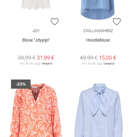
ZUR WUNSCHLISTE HINZUFÜGEN
ZUR W
JDY
ZWILLINGSHERZ
Bluse "Jdyjojo"
Hoodiebluse
39,99 €
31,99 €
49,99 €
15,00 €
inkl. MwSt. zzgl.
Versand
inkl. MwSt. zzgl.
Versand
-33%