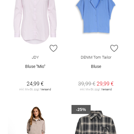
ZUR WUNSCHLISTE HINZUFÜGEN
ZUR W
JDY
DENIM Tom Tailor
Bluse "Mio"
Bluse
24,99 €
39,99 €
29,99 €
inkl. MwSt. zzgl.
Versand
inkl. MwSt. zzgl.
Versand
-25%