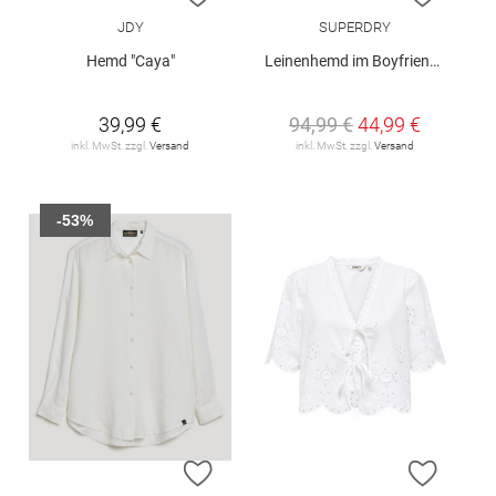
JDY
SUPERDRY
Hemd "Caya"
Leinenhemd im Boyfriend-Stil
39,99 €
94,99 €
44,99 €
inkl. MwSt. zzgl.
Versand
inkl. MwSt. zzgl.
Versand
-53%
ZUR WUNSCHLISTE HINZUFÜGEN
ZUR W