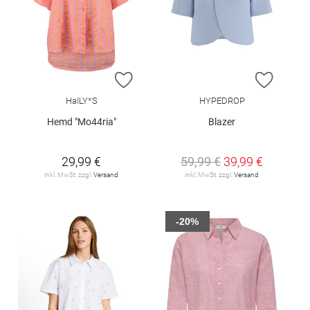
ZUR WUNSCHLISTE HINZUFÜGEN
ZUR W
HaILY*S
HYPEDROP
Hemd "Mo44ria"
Blazer
29,99 €
59,99 €
39,99 €
inkl. MwSt. zzgl.
Versand
inkl. MwSt. zzgl.
Versand
-20%