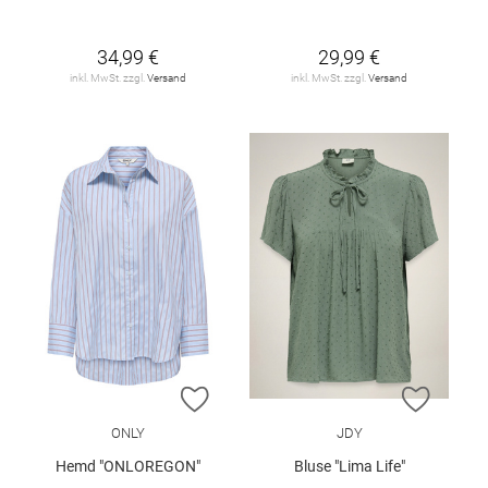
34,99 €
29,99 €
inkl. MwSt. zzgl.
Versand
inkl. MwSt. zzgl.
Versand
ZUR WUNSCHLISTE HINZUFÜGEN
ZUR W
ONLY
JDY
Hemd "ONLOREGON"
Bluse "Lima Life"