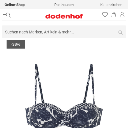
Online-Shop
Posthausen
Kaltenkirchen
Su
Zum
-38%
Ende
der
Bildergalerie
springen