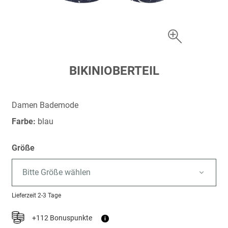
Zum
BIKINIOBERTEIL
Anfang
der
Bildergalerie
Damen Bademode
springen
Farbe:
blau
Größe
Bitte Größe wählen
Lieferzeit
2-3 Tage
+112 Bonuspunkte
i