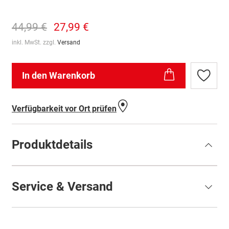
44,99 €
27,99 €
inkl. MwSt. zzgl.
Versand
In den Warenkorb
Zur
Wunschl
hinzufü
Verfügbarkeit vor Ort prüfen
Produktdetails
Service & Versand