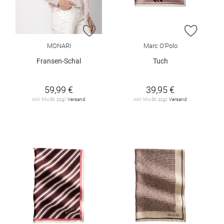
ZUR WUNSCHLISTE HINZUFÜGEN
ZUR W
MONARI
Marc O'Polo
Fransen-Schal
Tuch
59,99 €
39,95 €
inkl. MwSt. zzgl.
Versand
inkl. MwSt. zzgl.
Versand