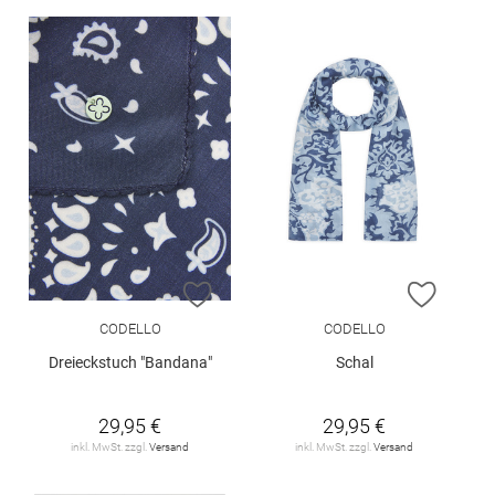
ZUR WUNSCHLISTE HINZUFÜGEN
ZUR W
CODELLO
CODELLO
Dreieckstuch "Bandana"
Schal
29,95 €
29,95 €
inkl. MwSt. zzgl.
Versand
inkl. MwSt. zzgl.
Versand