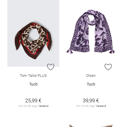
ZUR WUNSCHLISTE HINZUFÜGEN
ZUR W
Tom Tailor PLUS
Olsen
Tuch
Tuch
25,99 €
39,99 €
inkl. MwSt. zzgl.
Versand
inkl. MwSt. zzgl.
Versand