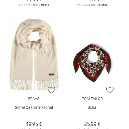
inkl. MwSt. zzgl.
Versand
inkl. MwSt. zzgl.
Versand
ZUR WUNSCHLISTE HINZUFÜGEN
ZUR W
FRAAS
TOM TAILOR
Schal Cashminkschal
Schal
49,95 €
25,99 €