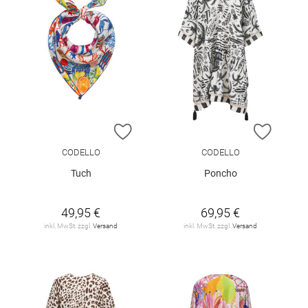
ZUR WUNSCHLISTE HINZUFÜGEN
ZUR W
CODELLO
CODELLO
Tuch
Poncho
49,95 €
69,95 €
inkl. MwSt. zzgl.
Versand
inkl. MwSt. zzgl.
Versand