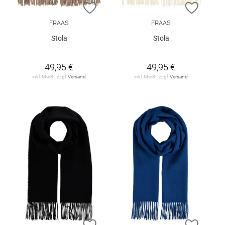
ZUR WUNSCHLISTE HINZUFÜGEN
ZUR W
FRAAS
FRAAS
Stola
Stola
49,95 €
49,95 €
inkl. MwSt. zzgl.
Versand
inkl. MwSt. zzgl.
Versand
ZUR WUNSCHLISTE HINZUFÜGEN
ZUR W