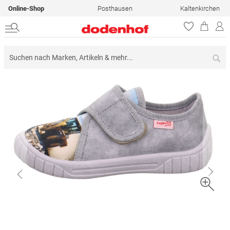
Online-Shop
Posthausen
Kaltenkirchen
Su
Zum
Ende
der
Bildergalerie
springen