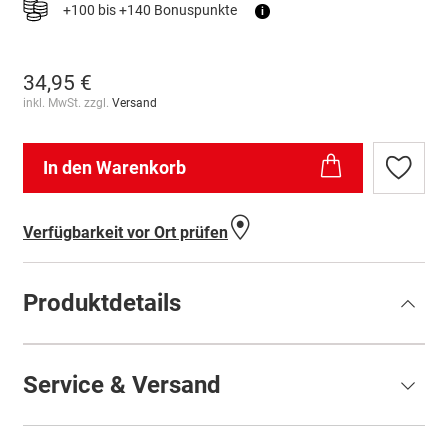
+100 bis +140 Bonuspunkte
i
34,95 €
inkl. MwSt. zzgl.
Versand
In den Warenkorb
Zur
Wunschl
hinzufü
Verfügbarkeit vor Ort prüfen
Produktdetails
Service & Versand