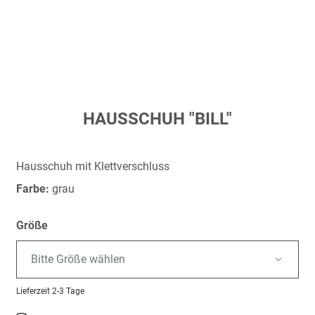
Zum
HAUSSCHUH "BILL"
Anfang
der
Bildergalerie
Hausschuh mit Klettverschluss
springen
Farbe:
grau
Größe
Bitte Größe wählen
Lieferzeit
2-3 Tage