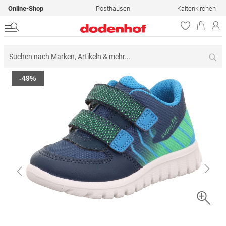
Online-Shop
Posthausen
Kaltenkirchen
Su
Zum
-49%
Ende
der
Bildergalerie
springen