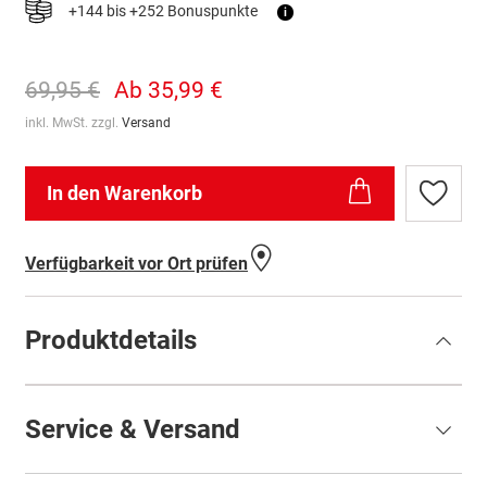
+144 bis +252 Bonuspunkte
i
69,95 €
Ab
35,99 €
inkl. MwSt. zzgl.
Versand
In den Warenkorb
Zur
Wunschl
hinzufü
Verfügbarkeit vor Ort prüfen
Produktdetails
Service & Versand