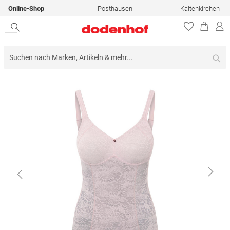
Online-Shop
Posthausen
Kaltenkirchen
Su
Zum
Ende
der
Bildergalerie
springen