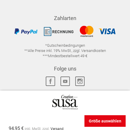
Zahlarten
*Gutscheinbedingungen
**Alle Preise inkl. 19% MwSt., zzgl. Versandkosten
***Mindestbestellwert 49 €
Folge uns
IMPRESSUM
FAQ
DATENSCHUTZ
DATENSCHUTZ-EINSTELLUNGEN
WIDERRUFSRECHT
Größe auswählen
VERTRAG WIDERRUFEN
AGB
94,95 €
inkl. MwSt. zzgl.
Versand