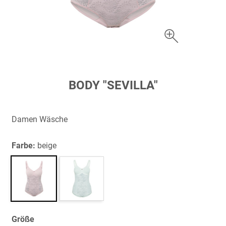
Zum
BODY "SEVILLA"
Anfang
der
Bildergalerie
Damen Wäsche
springen
Farbe:
beige
Größe