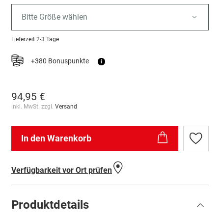
Bitte Größe wählen
Lieferzeit
2-3 Tage
+380 Bonuspunkte
i
94,95 €
inkl. MwSt. zzgl.
Versand
In den Warenkorb
Zur
Wunschl
hinzufü
Verfügbarkeit vor Ort prüfen
Produktdetails