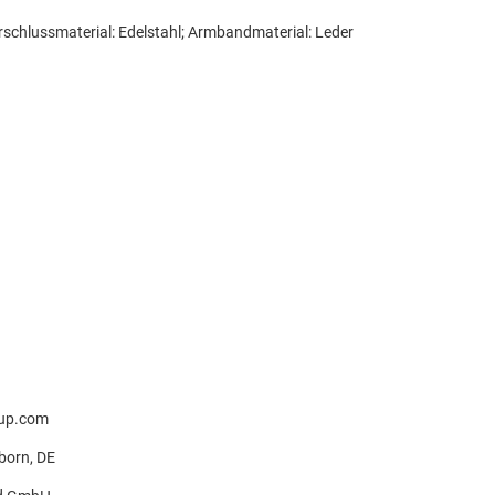
rschlussmaterial: Edelstahl; Armbandmaterial: Leder
up.com
hborn, DE