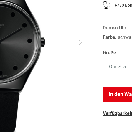
+780 Bo
Damen Uhr
Farbe:
schwa
Größe
One Size
In den W
Verfügbarkeit