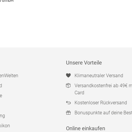
nd GmbH
Unsere Vorteile
enWelten
Klimaneutraler Versand
d
Versandkostenfrei ab 49€ 
Card
e
Kostenloser Rückversand
Bonuspunkte auf deine Bes
ung
xikon
Online einkaufen