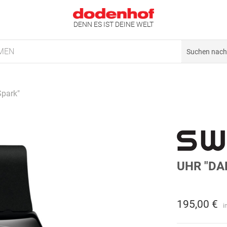
DENN ES IST DEINE WELT
MEN
Spark"
UHR "DA
195,00 €
i