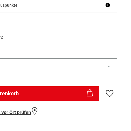
nuspunkte
i
rz
arenkorb
Zur
Wunschlist
hinzufügen
 vor Ort prüfen