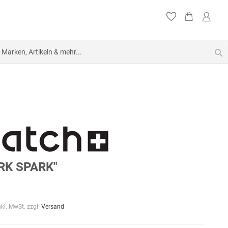
S
RK SPARK"
nkl. MwSt. zzgl.
Versand