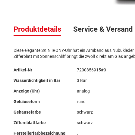
Zum
Anfang
Produktdetails
Service & Versand
der
Bildergalerie
springen
Diese elegante SKIN IRONY-Uhr hat ein Armband aus Nubukleder
Zifferblatt mit Sonnenschliff bringt die zwölf direkt am Glas angeb
Mehr
Artikel-Nr
7200856915#0
Informationen
Wasserdichtigkeit in Bar
3 Bar
Anzeige (Uhr)
analog
Gehäuseform
rund
Gehäusefarbe
schwarz
Ziffernblattfarbe
schwarz
Herstellerfarbbezeichnung
.