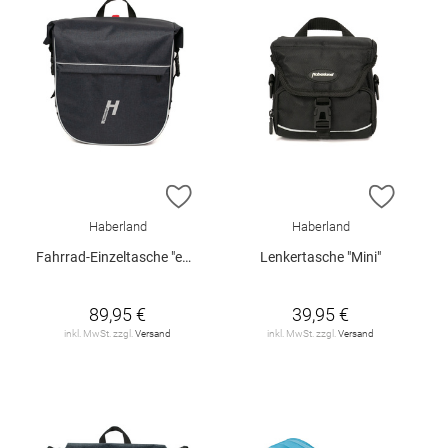
ZUR WUNSCHLISTE HINZUFÜGEN
ZUR W
Haberland
Haberland
Fahrrad-Einzeltasche "eMotion"
Lenkertasche "Mini"
89,95 €
39,95 €
inkl. MwSt. zzgl.
Versand
inkl. MwSt. zzgl.
Versand