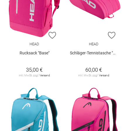
ZUR WUNSCHLISTE HINZUFÜGEN
ZUR W
HEAD
HEAD
Rucksack "Base"
Schläger-Tennistasche "Base"
35,00 €
60,00 €
inkl. MwSt. zzgl.
Versand
inkl. MwSt. zzgl.
Versand