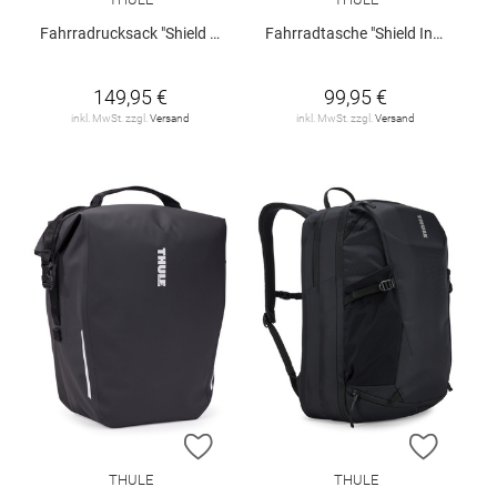
Fahrradrucksack "Shield InLock"
Fahrradtasche "Shield InLock"
149,95 €
99,95 €
inkl. MwSt. zzgl.
Versand
inkl. MwSt. zzgl.
Versand
ZUR WUNSCHLISTE HINZUFÜGEN
ZUR W
THULE
THULE