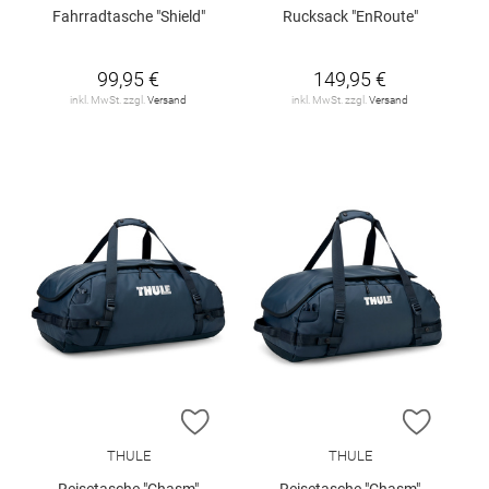
Fahrradtasche "Shield"
Rucksack "EnRoute"
99,95 €
149,95 €
inkl. MwSt. zzgl.
Versand
inkl. MwSt. zzgl.
Versand
ZUR WUNSCHLISTE HINZUFÜGEN
ZUR W
THULE
THULE
Reisetasche "Chasm"
Reisetasche "Chasm"