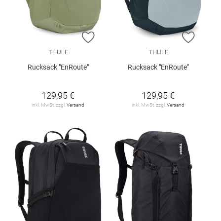
ZUR WUNSCHLISTE HINZUFÜGEN
ZUR W
THULE
THULE
Rucksack "EnRoute"
Rucksack "EnRoute"
129,95 €
129,95 €
inkl. MwSt. zzgl.
Versand
inkl. MwSt. zzgl.
Versand