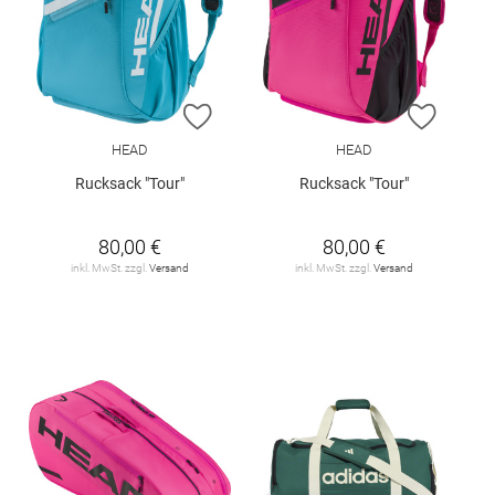
ZUR WUNSCHLISTE HINZUFÜGEN
ZUR W
HEAD
HEAD
Rucksack "Tour"
Rucksack "Tour"
80,00 €
80,00 €
inkl. MwSt. zzgl.
Versand
inkl. MwSt. zzgl.
Versand