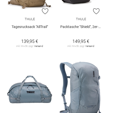
ZUR WUNSCHLISTE HINZUFÜGEN
ZUR W
THULE
THULE
Tagesrucksack "AllTrail"
Packtasche "Shield", 2er-Pack
139,95 €
149,95 €
inkl. MwSt. zzgl.
Versand
inkl. MwSt. zzgl.
Versand