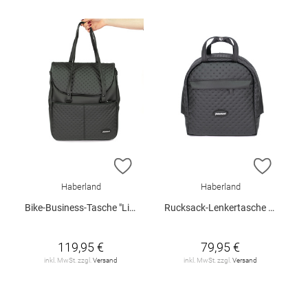
ZUR WUNSCHLISTE HINZUFÜGEN
ZUR W
Haberland
Haberland
Bike-Business-Tasche "Lifestyle"
Rucksack-Lenkertasche "Bella"
119,95 €
79,95 €
inkl. MwSt. zzgl.
Versand
inkl. MwSt. zzgl.
Versand