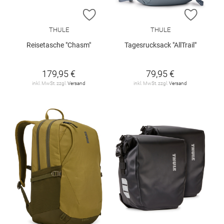
ZUR WUNSCHLISTE HINZUFÜGEN
ZUR W
THULE
THULE
Reisetasche "Chasm"
Tagesrucksack "AllTrail"
179,95 €
79,95 €
inkl. MwSt. zzgl.
Versand
inkl. MwSt. zzgl.
Versand