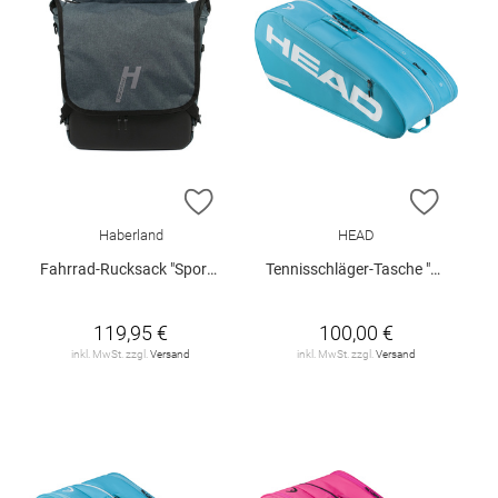
ZUR WUNSCHLISTE HINZUFÜGEN
ZUR W
Haberland
HEAD
Fahrrad-Rucksack "Sporty"
Tennisschläger-Tasche "Tour L"
119,95 €
100,00 €
inkl. MwSt. zzgl.
Versand
inkl. MwSt. zzgl.
Versand