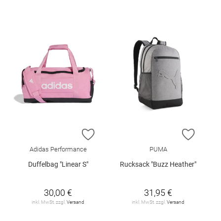
ZUR WUNSCHLISTE HINZUFÜGEN
ZUR W
Adidas Performance
PUMA
Duffelbag "Linear S"
Rucksack "Buzz Heather"
30,00 €
31,95 €
inkl. MwSt. zzgl.
Versand
inkl. MwSt. zzgl.
Versand