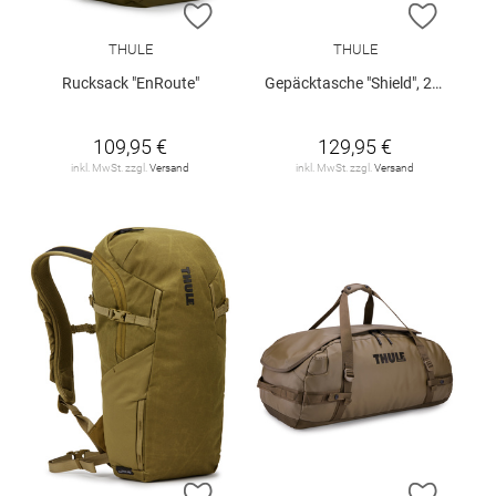
ZUR WUNSCHLISTE HINZUFÜGEN
ZUR W
THULE
THULE
Rucksack "EnRoute"
Gepäcktasche "Shield", 2er-Pack
109,95 €
129,95 €
inkl. MwSt. zzgl.
Versand
inkl. MwSt. zzgl.
Versand
ZUR WUNSCHLISTE HINZUFÜGEN
ZUR W