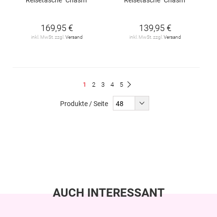
169,95 €
139,95 €
inkl. MwSt. zzgl.
Versand
inkl. MwSt. zzgl.
Versand
Seite
Du
Seite
Seite
Seite
Seite
1
2
3
4
5
Seite
Weiter
liest
Produkte / Seite
gerade
Seite
AUCH INTERESSANT