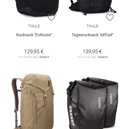
ZUR WUNSCHLISTE HINZUFÜGEN
ZUR W
THULE
THULE
Rucksack "EnRoute"
Tagesrucksack "AllTrail"
129,95 €
139,95 €
inkl. MwSt. zzgl.
Versand
inkl. MwSt. zzgl.
Versand