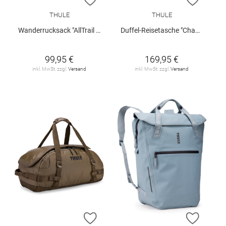
THULE
THULE
Wanderrucksack "AllTrail X"
Duffel-Reisetasche "Chasm"
99,95 €
169,95 €
inkl. MwSt. zzgl.
Versand
inkl. MwSt. zzgl.
Versand
ZUR WUNSCHLISTE HINZUFÜGEN
ZUR W