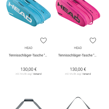
ZUR WUNSCHLISTE HINZUFÜGEN
ZUR W
HEAD
HEAD
Tennisschläger-Tasche "Tour XL"
Tennisschläger-Tasche "Tour XL"
130,00 €
130,00 €
inkl. MwSt. zzgl.
Versand
inkl. MwSt. zzgl.
Versand