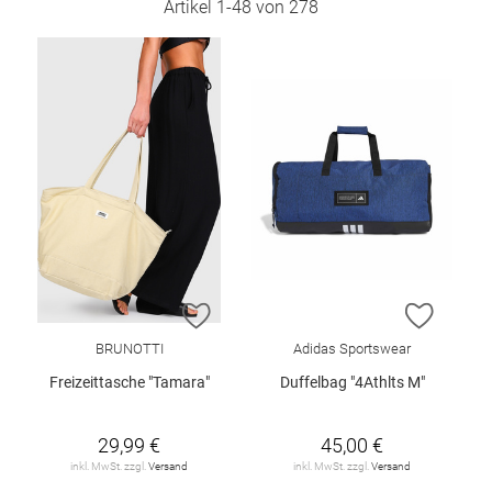
Artikel
1
-
48
von
278
ZUR WUNSCHLISTE HINZUFÜGEN
ZUR W
BRUNOTTI
Adidas Sportswear
Freizeittasche "Tamara"
Duffelbag "4Athlts M"
29,99 €
45,00 €
inkl. MwSt. zzgl.
Versand
inkl. MwSt. zzgl.
Versand