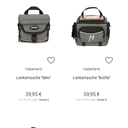
ZUR WUNSCHLISTE HINZUFÜGEN
ZUR W
Haberland
Haberland
Lenkertasche "Mini"
Lenkertasche "Bottle"
39,95 €
59,95 €
inkl. MwSt. zzgl.
Versand
inkl. MwSt. zzgl.
Versand