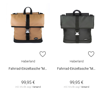
ZUR WUNSCHLISTE HINZUFÜGEN
ZUR W
Haberland
Haberland
Fahrrad-Einzeltasche "Melan I"
Fahrrad-Einzeltasche "Melan I"
99,95 €
99,95 €
inkl. MwSt. zzgl.
Versand
inkl. MwSt. zzgl.
Versand