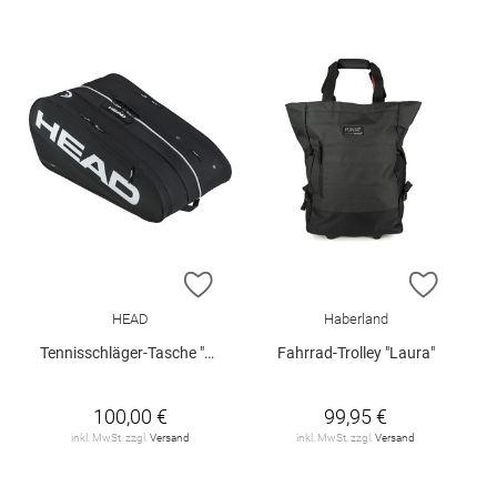
ZUR WUNSCHLISTE HINZUFÜGEN
ZUR W
HEAD
Haberland
Tennisschläger-Tasche "Tour L"
Fahrrad-Trolley "Laura"
100,00 €
99,95 €
inkl. MwSt. zzgl.
Versand
inkl. MwSt. zzgl.
Versand