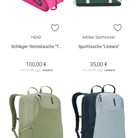
ZUR WUNSCHLISTE HINZUFÜGEN
ZUR W
HEAD
Adidas Sportswear
Schläger-Tennistasche "Tour L"
Sporttasche "Lineare"
100,00 €
35,00 €
inkl. MwSt. zzgl.
Versand
inkl. MwSt. zzgl.
Versand