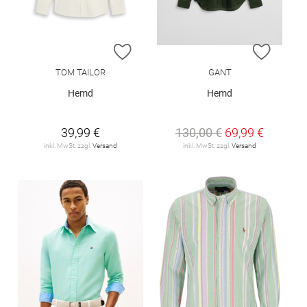
ZUR WUNSCHLISTE HINZUFÜGEN
ZUR W
TOM TAILOR
GANT
Hemd
Hemd
39,99 €
130,00 €
69,99 €
inkl. MwSt. zzgl.
Versand
inkl. MwSt. zzgl.
Versand