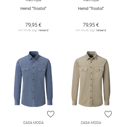
Hemd "Trostol"
Hemd "Trostol"
79,95 €
79,95 €
inkl. MwSt. zzgl.
Versand
inkl. MwSt. zzgl.
Versand
ZUR WUNSCHLISTE HINZUFÜGEN
ZUR W
CASA MODA
CASA MODA