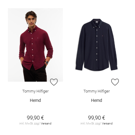
ZUR WUNSCHLISTE HINZUFÜGEN
ZUR W
Tommy Hilfiger
Tommy Hilfiger
Hemd
Hemd
99,90 €
99,90 €
inkl. MwSt. zzgl.
Versand
inkl. MwSt. zzgl.
Versand