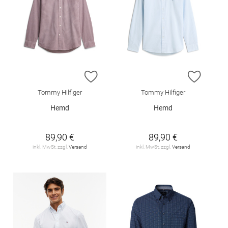
ZUR WUNSCHLISTE HINZUFÜGEN
ZUR W
Tommy Hilfiger
Tommy Hilfiger
Hemd
Hemd
89,90 €
89,90 €
inkl. MwSt. zzgl.
Versand
inkl. MwSt. zzgl.
Versand