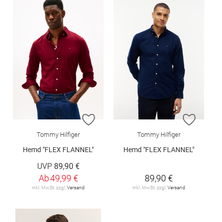
ZUR WUNSCHLISTE HINZUFÜGEN
ZUR W
Tommy Hilfiger
Tommy Hilfiger
Hemd "FLEX FLANNEL"
Hemd "FLEX FLANNEL"
UVP
89,90 €
Ab
49,99 €
89,90 €
inkl. MwSt. zzgl.
Versand
inkl. MwSt. zzgl.
Versand