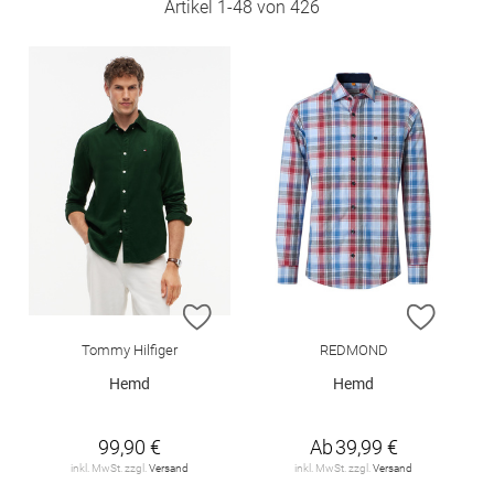
Artikel
1
-
48
von
426
ZUR WUNSCHLISTE HINZUFÜGEN
ZUR W
Tommy Hilfiger
REDMOND
Hemd
Hemd
99,90 €
Ab
39,99 €
inkl. MwSt. zzgl.
Versand
inkl. MwSt. zzgl.
Versand