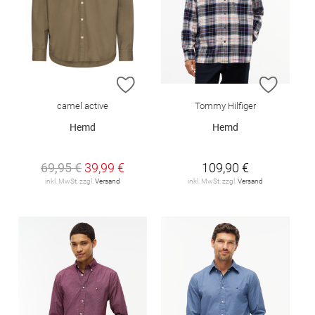
ZUR WUNSCHLISTE HINZUFÜGEN
ZUR W
camel active
Tommy Hilfiger
Hemd
Hemd
69,95 €
39,99 €
109,90 €
inkl. MwSt. zzgl.
Versand
inkl. MwSt. zzgl.
Versand