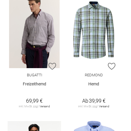
ZUR WUNSCHLISTE HINZUFÜGEN
ZUR W
BUGATTI
REDMOND
Freizeithemd
Hemd
69,99 €
Ab
39,99 €
inkl. MwSt. zzgl.
Versand
inkl. MwSt. zzgl.
Versand