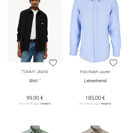
ZUR WUNSCHLISTE HINZUFÜGEN
ZUR W
TOMMY JEANS
Polo Ralph Lauren
Shirt ``
Leinenhemd
99,90 €
185,00 €
inkl. MwSt. zzgl.
Versand
inkl. MwSt. zzgl.
Versand