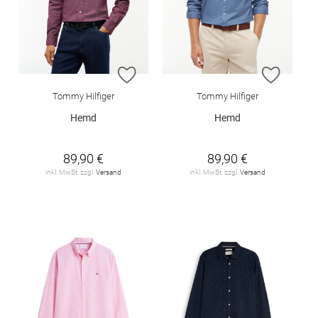
ZUR WUNSCHLISTE HINZUFÜGEN
ZUR W
Tommy Hilfiger
Tommy Hilfiger
Hemd
Hemd
89,90 €
89,90 €
inkl. MwSt. zzgl.
Versand
inkl. MwSt. zzgl.
Versand