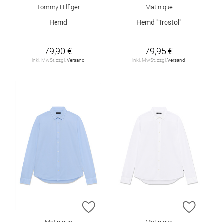
Tommy Hilfiger
Matinique
Hemd
Hemd "Trostol"
79,90 €
79,95 €
inkl. MwSt. zzgl.
Versand
inkl. MwSt. zzgl.
Versand
ZUR WUNSCHLISTE HINZUFÜGEN
ZUR W
Matinique
Matinique