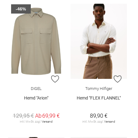
-46%
ZUR WUNSCHLISTE HINZUFÜGEN
ZUR W
DIGEL
Tommy Hilfiger
Hemd "Arion"
Hemd "FLEX FLANNEL"
129,95 €
Ab
69,99 €
89,90 €
inkl. MwSt. zzgl.
Versand
inkl. MwSt. zzgl.
Versand