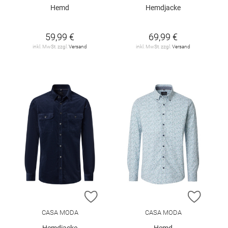
Hemd
Hemdjacke
59,99 €
69,99 €
inkl. MwSt. zzgl.
Versand
inkl. MwSt. zzgl.
Versand
ZUR WUNSCHLISTE HINZUFÜGEN
ZUR W
CASA MODA
CASA MODA
Hemdjacke
Hemd