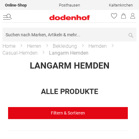
Online-Shop
Posthausen
Kaltenkirchen
Su
Home
Herren
Bekleidung
Hemden
Casual-Hemden
Langarm Hemden
LANGARM HEMDEN
ALLE PRODUKTE
Filtern & Sortieren