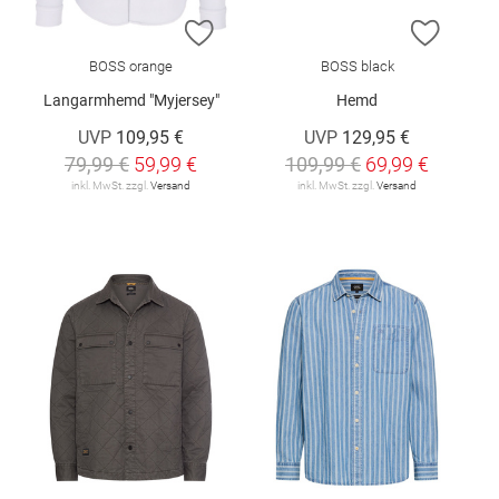
ZUR WUNSCHLISTE HINZUFÜGEN
ZUR W
BOSS orange
BOSS black
Langarmhemd "Myjersey"
Hemd
UVP
109,95 €
UVP
129,95 €
79,99 €
59,99 €
109,99 €
69,99 €
inkl. MwSt. zzgl.
Versand
inkl. MwSt. zzgl.
Versand