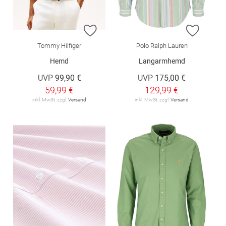
ZUR WUNSCHLISTE HINZUFÜGEN
ZUR W
Tommy Hilfiger
Polo Ralph Lauren
Hemd
Langarmhemd
UVP
99,90 €
UVP
175,00 €
59,99 €
129,99 €
inkl. MwSt. zzgl.
Versand
inkl. MwSt. zzgl.
Versand