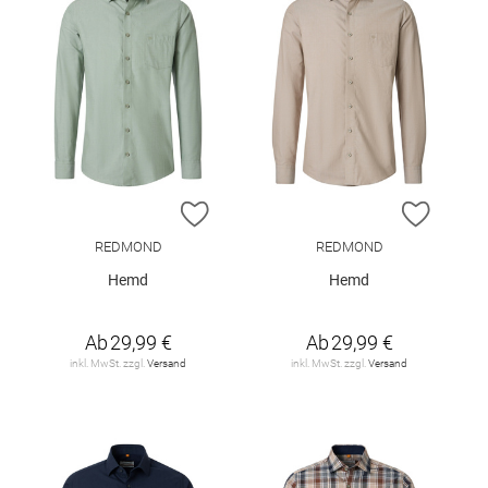
ZUR WUNSCHLISTE HINZUFÜGEN
ZUR W
REDMOND
REDMOND
Hemd
Hemd
Ab
29,99 €
Ab
29,99 €
inkl. MwSt. zzgl.
Versand
inkl. MwSt. zzgl.
Versand