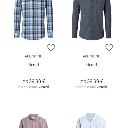
ZUR WUNSCHLISTE HINZUFÜGEN
ZUR W
REDMOND
REDMOND
Hemd
Hemd
Ab
39,99 €
Ab
39,99 €
inkl. MwSt. zzgl.
Versand
inkl. MwSt. zzgl.
Versand