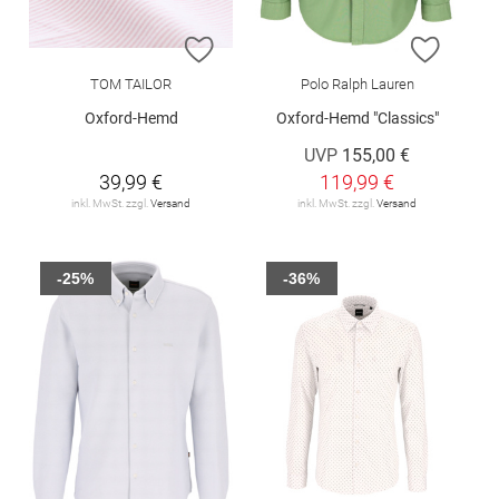
ZUR WUNSCHLISTE HINZUFÜGEN
ZUR W
TOM TAILOR
Polo Ralph Lauren
Oxford-Hemd
Oxford-Hemd "Classics"
UVP
155,00 €
39,99 €
119,99 €
inkl. MwSt. zzgl.
Versand
inkl. MwSt. zzgl.
Versand
-25%
-36%