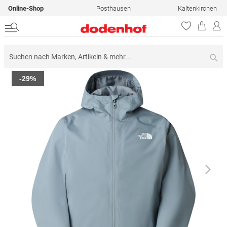
Online-Shop
Posthausen
Kaltenkirchen
Su
Zum
-29%
Ende
der
Bildergalerie
springen