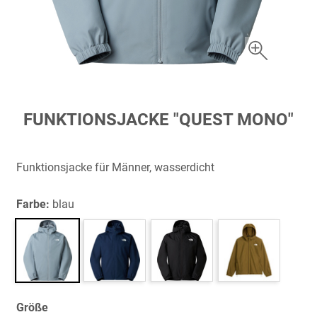
Zum
FUNKTIONSJACKE "QUEST MONO"
Anfang
der
Bildergalerie
Funktionsjacke für Männer, wasserdicht
springen
Farbe:
blau
Größe