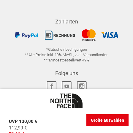
Zahlarten
*Gutscheinbedingungen
**Alle Preise inkl. 19% MwSt., zzgl. Versandkosten
***Mindestbestellwert 49 €
Folge uns
IMPRESSUM
FAQ
DATENSCHUTZ
Größe auswählen
UVP
130,00 €
DATENSCHUTZ-EINSTELLUNGEN
WIDERRUFSRECHT
112,99 €