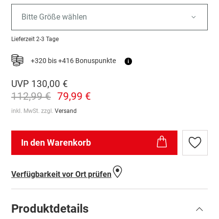
Bitte Größe wählen
Lieferzeit
2-3 Tage
+320 bis +416 Bonuspunkte
i
UVP
130,00 €
112,99 €
79,99 €
inkl. MwSt. zzgl.
Versand
In den Warenkorb
Zur
Wunschl
hinzufü
Verfügbarkeit vor Ort prüfen
Produktdetails