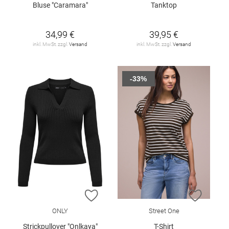
Bluse "Caramara"
Tanktop
34,99 €
39,95 €
inkl. MwSt. zzgl.
Versand
inkl. MwSt. zzgl.
Versand
-33%
ZUR WUNSCHLISTE HINZUFÜGEN
ZUR W
ONLY
Street One
Strickpullover "Onlkaya"
T-Shirt