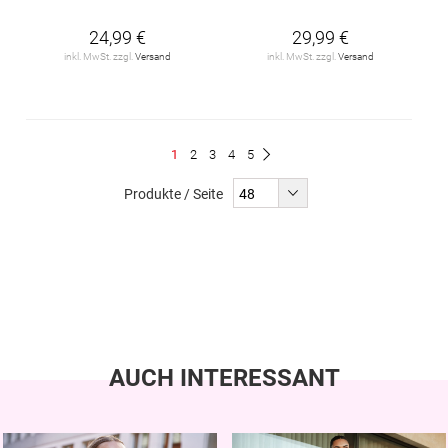
24,99 €
29,99 €
inkl. MwSt. zzgl.
Versand
inkl. MwSt. zzgl.
Versand
Seite
Du
Seite
Seite
Seite
Seite
1
2
3
4
5
Seite
Weiter
liest
Produkte / Seite
gerade
Seite
AUCH INTERESSANT