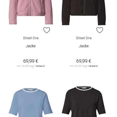
ZUR WUNSCHLISTE HINZUFÜGEN
ZUR W
Street One
Street One
Jacke
Jacke
69,99 €
69,99 €
inkl. MwSt. zzgl.
Versand
inkl. MwSt. zzgl.
Versand