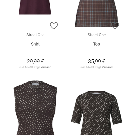
ZUR WUNSCHLISTE HINZUFÜGEN
ZUR W
Street One
Street One
Shirt
Top
29,99 €
35,99 €
inkl. MwSt. zzgl.
Versand
inkl. MwSt. zzgl.
Versand