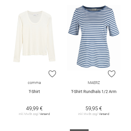
ZUR WUNSCHLISTE HINZUFÜGEN
ZUR W
comma
MAERZ
T-Shirt
T-Shirt Rundhals 1/2 Arm
49,99 €
59,95 €
inkl. MwSt. zzgl.
Versand
inkl. MwSt. zzgl.
Versand