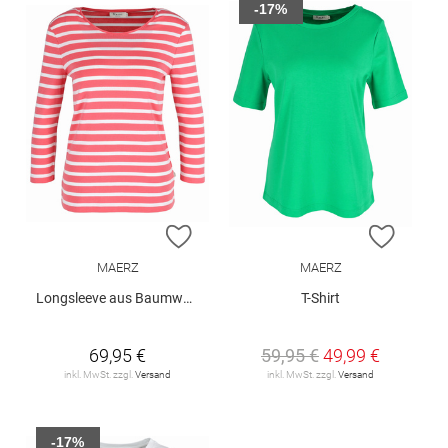
-17%
ZUR WUNSCHLISTE HINZUFÜGEN
ZUR W
MAERZ
MAERZ
Longsleeve aus Baumwolle
T-Shirt
69,95 €
59,95 €
49,99 €
inkl. MwSt. zzgl.
Versand
inkl. MwSt. zzgl.
Versand
-17%