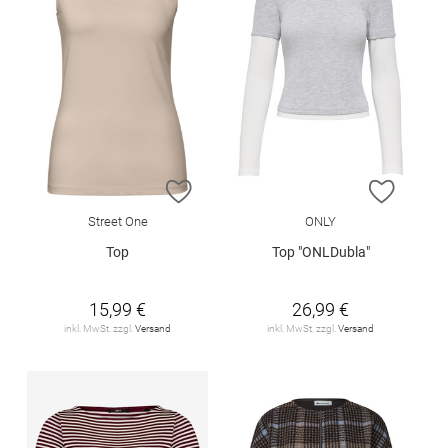
ZUR WUNSCHLISTE HINZUFÜGEN
ZUR W
Street One
ONLY
Top
Top "ONLDubla"
15,99 €
26,99 €
inkl. MwSt. zzgl.
Versand
inkl. MwSt. zzgl.
Versand