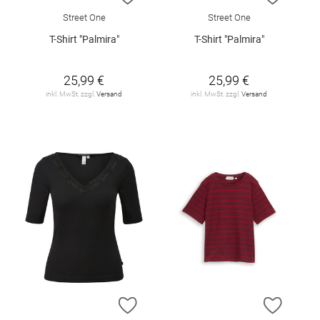
Street One
Street One
T-Shirt "Palmira"
T-Shirt "Palmira"
25,99 €
25,99 €
inkl. MwSt. zzgl.
Versand
inkl. MwSt. zzgl.
Versand
ZUR WUNSCHLISTE HINZUFÜGEN
ZUR W