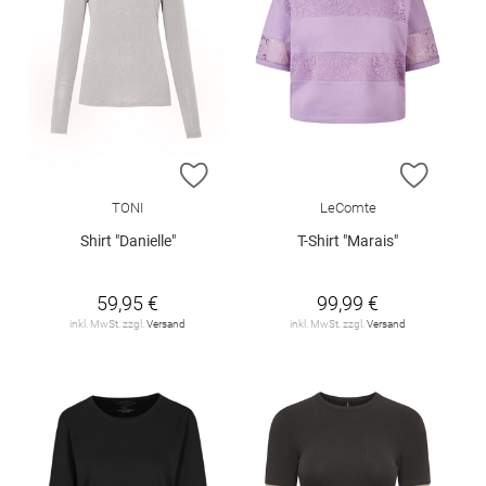
ZUR WUNSCHLISTE HINZUFÜGEN
ZUR W
TONI
LeComte
Shirt "Danielle"
T-Shirt "Marais"
59,95 €
99,99 €
inkl. MwSt. zzgl.
Versand
inkl. MwSt. zzgl.
Versand