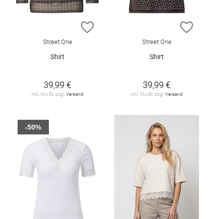
ZUR WUNSCHLISTE HINZUFÜGEN
ZUR W
Street One
Street One
Shirt
Shirt
39,99 €
39,99 €
inkl. MwSt. zzgl.
Versand
inkl. MwSt. zzgl.
Versand
-50%