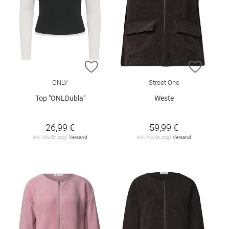
ZUR WUNSCHLISTE HINZUFÜGEN
ZUR W
ONLY
Street One
Top "ONLDubla"
Weste
26,99 €
59,99 €
inkl. MwSt. zzgl.
Versand
inkl. MwSt. zzgl.
Versand