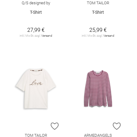
Q/S designed by
TOM TAILOR
T-Shirt
T-Shirt
27,99 €
25,99 €
inkl. MwSt. zzgl.
Versand
inkl. MwSt. zzgl.
Versand
ZUR WUNSCHLISTE HINZUFÜGEN
ZUR W
TOM TAILOR
ARMEDANGELS