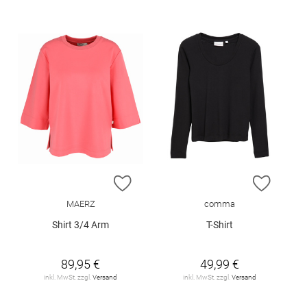
ZUR WUNSCHLISTE HINZUFÜGEN
ZUR W
MAERZ
comma
Shirt 3/4 Arm
T-Shirt
89,95 €
49,99 €
inkl. MwSt. zzgl.
Versand
inkl. MwSt. zzgl.
Versand