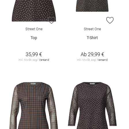
ZUR WUNSCHLISTE HINZUFÜGEN
ZUR W
Street One
Street One
Top
T-Shirt
35,99 €
Ab
29,99 €
inkl. MwSt. zzgl.
Versand
inkl. MwSt. zzgl.
Versand