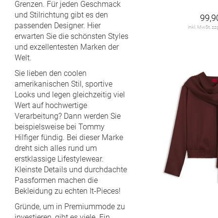
Grenzen. Für jeden Geschmack
HUGO
193
und Stilrichtung gibt es den
26/29
26/30
26/31
26/32
99,9
HUGO BOSS
57
passenden Designer. Hier
inkl. MwSt. zz
erwarten Sie die schönsten Styles
26/34
27
27 U
27/28
JACOB COHEN
7
und exzellentesten Marken der
Welt.
27/29
27/30
27/31
27/32
JOOP!
389
Sie lieben den coolen
27/33
27/34
28
28 U
JOOP! JEANS
24
amerikanischen Stil, sportive
Looks und legen gleichzeitig viel
LACOSTE
36
28/28
28/30
28/31
28/32
Wert auf hochwertige
Verarbeitung? Dann werden Sie
LASCANA
15
28/34
28-29
29
29 U
beispielsweise bei Tommy
Hilfiger fündig. Bei dieser Marke
LES DEUX
45
29/28
29/30
29/32
29/33
dreht sich alles rund um
Levi's
63
erstklassige Lifestylewear.
29/34
30
30 U
30/28
Kleinste Details und durchdachte
MARC CAIN
120
Passformen machen die
30/30
30/32
30/33
30/34
Bekleidung zu echten It-Pieces!
MOOSE KNUCKLES
8
Gründe, um in Premiummode zu
31
31 U
31/28
31/30
MOS MOSH
138
investieren, gibt es viele. Ein