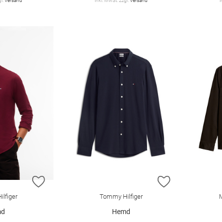
gl.
Versand
inkl. MwSt. zzgl.
Versand
i
ZUR WUNSCHLISTE HINZUFÜGEN
ZUR WUNSCHL
lfiger
Tommy Hilfiger
md
Hemd