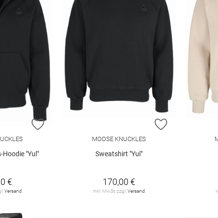
ZUR WUNSCHLISTE HINZUFÜGEN
ZUR WUNSCHL
UCKLES
MOOSE KNUCKLES
-Hoodie "Yul"
Sweatshirt "Yul"
0 €
170,00 €
gl.
Versand
inkl. MwSt. zzgl.
Versand
i