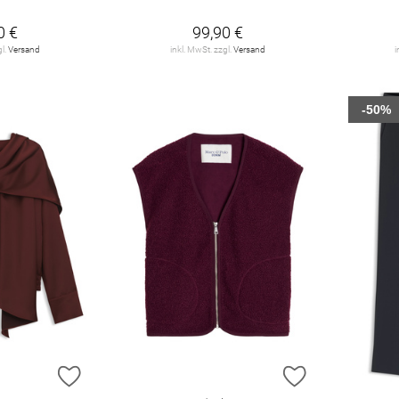
0 €
99,90 €
gl.
Versand
inkl. MwSt. zzgl.
Versand
i
-50%
ZUR WUNSCHLISTE HINZUFÜGEN
ZUR WUNSCHL