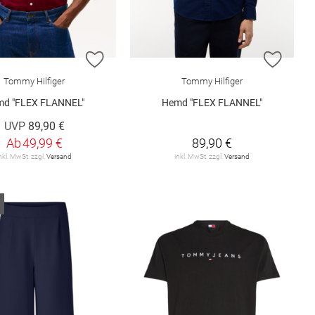
ISTE HINZUFÜGEN
ZUR WUNSCHLISTE HINZUFÜGEN
ZUR W
Tommy Hilfiger
Tommy Hilfiger
md "FLEX FLANNEL"
Hemd "FLEX FLANNEL"
UVP
89,90 €
Ab
49,99 €
89,90 €
nkl. MwSt. zzgl.
Versand
inkl. MwSt. zzgl.
Versand