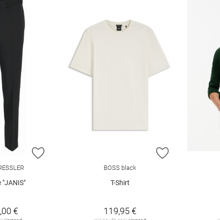
ZUR WUNSCHLISTE HINZUFÜGEN
ZUR WUNSCHL
RESSLER
BOSS black
 "JANIS"
T-Shirt
,00 €
119,95 €