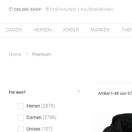
ONLINE-SHOP
POSTHAUSEN
KALTENKIRCHEN
DAMEN
HERREN
KINDER
MARKEN
THE
Home
Premium
Für wen?
Artikel
1
-
48
von
5
Herren
2870
Damen
2796
Unisex
107