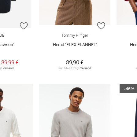
ZUR WUNSCHLISTE HINZUFÜGEN
ZUR WUNSCHL
UE
Tommy Hilfiger
dawson"
Hemd "FLEX FLANNEL"
He
189,99 €
89,90 €
gl.
Versand
inkl. MwSt. zzgl.
Versand
i
-46%