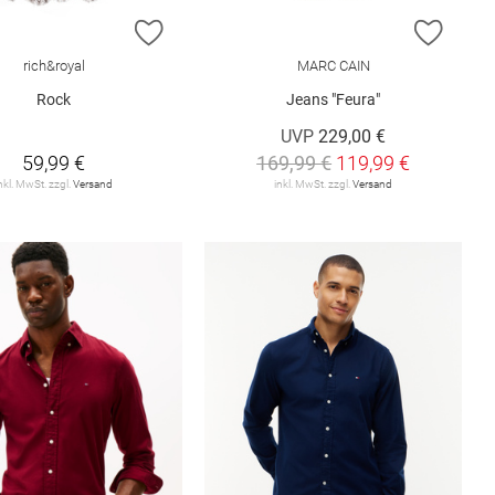
ISTE HINZUFÜGEN
ZUR WUNSCHLISTE HINZUFÜGEN
ZUR W
rich&royal
MARC CAIN
Rock
Jeans "Feura"
UVP
229,00 €
59,99 €
169,99 €
119,99 €
nkl. MwSt. zzgl.
Versand
inkl. MwSt. zzgl.
Versand