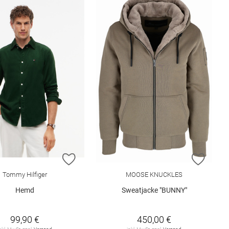
ISTE HINZUFÜGEN
ZUR WUNSCHLISTE HINZUFÜGEN
ZUR W
Tommy Hilfiger
MOOSE KNUCKLES
Hemd
Sweatjacke "BUNNY"
99,90 €
450,00 €