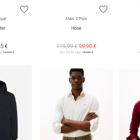
ZUR WUNSCHLISTE HINZUFÜGEN
ZUR WUNSCHL
oyal
Marc O'Polo
ter
Hose
5 €
119,99 €
99,99 €
gl.
Versand
inkl. MwSt. zzgl.
Versand
i