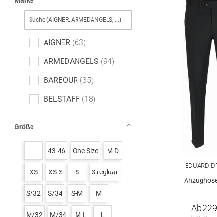
Marke
AIGNER
63
ARMEDANGELS
94
BARBOUR
35
BELSTAFF
18
BOGNER
118
Größe
BOSS black
353
43-46
One Size
M D
BOSS green
31
EDUARD D
XS
XS-S
S
S regluar
Baldessarini
60
Anzughose
CALVIN KLEIN
228
S/32
S/34
S-M
M
Ab
229
CALVIN KLEIN JEANS
3
M/32
M/34
M-L
L