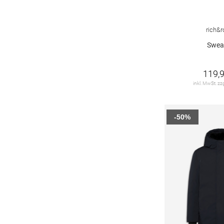
Tommy Hilfiger
759
36/30
36/31
36/32
36/33
WOOLRICH
37
36/34
36/36
36/38
38
rich&r
rich&royal
192
Swea
38 U
38/25
38/27
38/28
119,9
38/29
38/30
38/31
38/32
inkl. MwSt. zz
38/33
38/34
38/36
39
-50%
39-42
40
40 regular
40/27
40/28
40/29
40/30
40/31
40/32
40/33
40/34
40-42
41
42
42/27
42/28
42/29
42/30
42/31