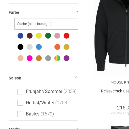
Farbe
Saison
MOOSE KN
Frühjahr/Sommer
2339
Reissverschluss
Herbst/Winter
1758
215,0
Basics
1679
inkl. MwSt. zz