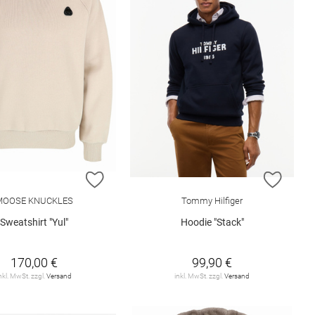
ISTE HINZUFÜGEN
ZUR WUNSCHLISTE HINZUFÜGEN
ZUR W
MOOSE KNUCKLES
Tommy Hilfiger
Sweatshirt "Yul"
Hoodie "Stack"
170,00 €
99,90 €
nkl. MwSt. zzgl.
Versand
inkl. MwSt. zzgl.
Versand