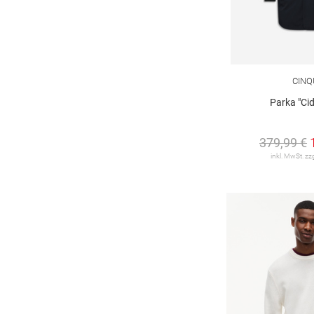
42/32
42/33
42/34
43
44
44/27
44/28
44/29
44/30
44/32
44/33
44-46
CINQ
45
46
46/27
46/29
Parka "Ci
46/32
46/33
48
48-50
379,99 €
inkl. MwSt. zz
50
52
54
56
58
60
62
64
66
75
80
85
90
94
95 cm
98
100
102
105
110
115
140
152
160