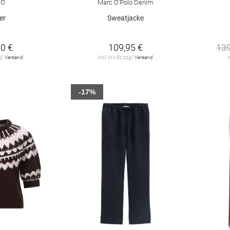
GO
Marc O'Polo Denim
er
Sweatjacke
0 €
109,95 €
139
gl.
Versand
inkl. MwSt. zzgl.
Versand
i
-17%