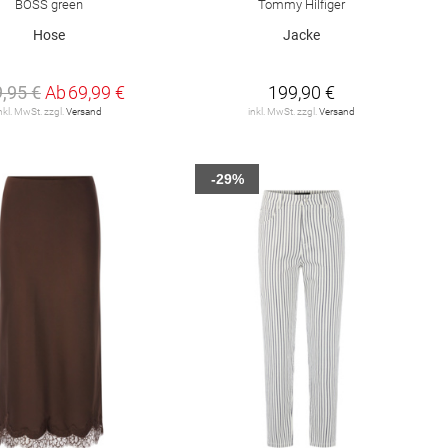
BOSS green
Tommy Hilfiger
Hose
Jacke
,95 €
Ab
69,99 €
199,90 €
nkl. MwSt. zzgl.
Versand
inkl. MwSt. zzgl.
Versand
-29%