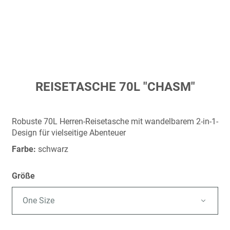
Zum
REISETASCHE 70L "CHASM"
Anfang
der
Bildergalerie
Robuste 70L Herren-Reisetasche mit wandelbarem 2-in-1-
springen
Design für vielseitige Abenteuer
Farbe:
schwarz
Größe
One Size