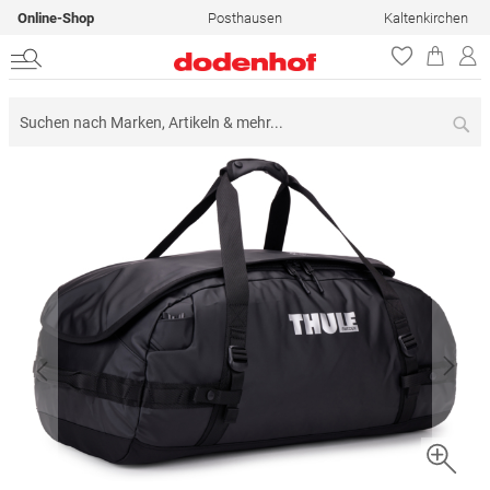
Online-Shop
Posthausen
Kaltenkirchen
Su
Zum
Ende
der
Bildergalerie
springen