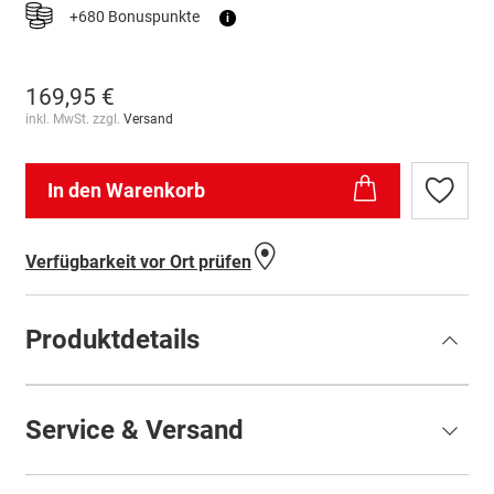
+680 Bonuspunkte
i
169,95 €
inkl. MwSt. zzgl.
Versand
In den Warenkorb
Zur
Wunschl
hinzufü
Verfügbarkeit vor Ort prüfen
Produktdetails
Service & Versand