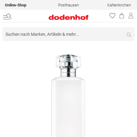
Online-Shop
Posthausen
Kaltenkirchen
Su
Zum
Ende
der
Bildergalerie
springen