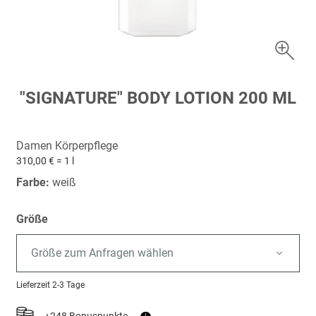
Zum
"SIGNATURE" BODY LOTION 200 ML
Anfang
der
Bildergalerie
Damen Körperpflege
springen
310,00 € = 1 l
Farbe:
weiß
Größe
Größe zum Anfragen wählen
Lieferzeit
2-3 Tage