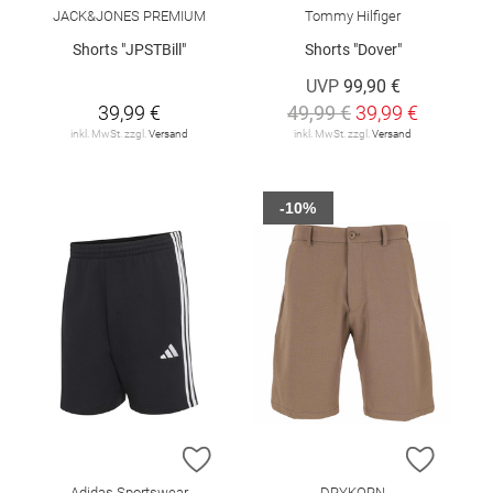
JACK&JONES PREMIUM
Tommy Hilfiger
Shorts "JPSTBill"
Shorts "Dover"
UVP
99,90 €
39,99 €
49,99 €
39,99 €
inkl. MwSt. zzgl.
Versand
inkl. MwSt. zzgl.
Versand
-10%
ZUR WUNSCHLISTE HINZUFÜGEN
ZUR W
Adidas Sportswear
DRYKORN