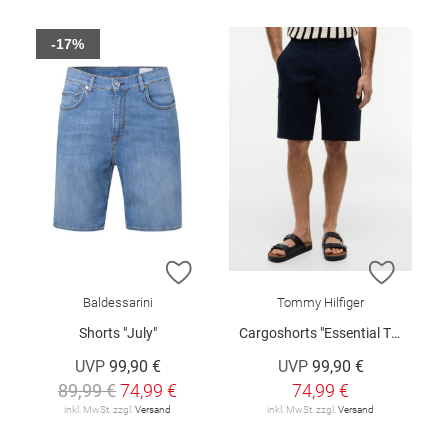
-17%
ZUR WUNSCHLISTE HINZUFÜGEN
ZUR W
Baldessarini
Tommy Hilfiger
Shorts "July"
Cargoshorts "Essential Twill"
UVP
99,90 €
UVP
99,90 €
89,99 €
74,99 €
74,99 €
inkl. MwSt. zzgl.
Versand
inkl. MwSt. zzgl.
Versand