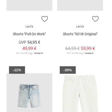
ZUR WUNSCHLISTE HINZUFÜGEN
ZUR W
Levi's
Levi's
Shorts "Pull On Work"
Shorts "501® Original"
UVP
54,95 €
49,99 €
64,95 €
59,99 €
inkl. MwSt. zzgl.
Versand
inkl. MwSt. zzgl.
Versand
-11%
-30%