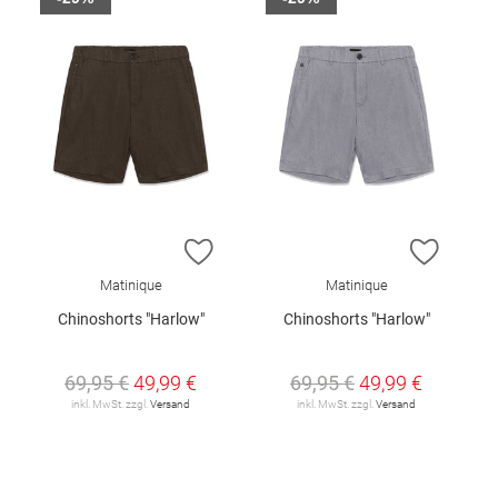
ZUR WUNSCHLISTE HINZUFÜGEN
ZUR W
Matinique
Matinique
Chinoshorts "Harlow"
Chinoshorts "Harlow"
69,95 €
49,99 €
69,95 €
49,99 €
inkl. MwSt. zzgl.
Versand
inkl. MwSt. zzgl.
Versand