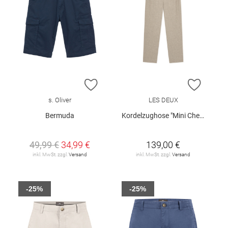
ZUR WUNSCHLISTE HINZUFÜGEN
ZUR W
s. Oliver
LES DEUX
Bermuda
Kordelzughose "Mini Check"
49,99 €
34,99 €
139,00 €
inkl. MwSt. zzgl.
Versand
inkl. MwSt. zzgl.
Versand
-25%
-25%