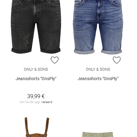
ZUR WUNSCHLISTE HINZUFÜGEN
ZUR W
ONLY & SONS
ONLY & SONS
Jeansshorts "OnsPly"
Jeansshorts "OnsPly"
39,99 €
inkl. MwSt. zzgl.
Versand