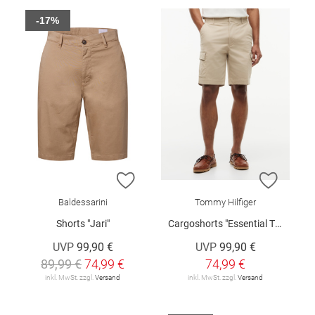
-17%
ZUR WUNSCHLISTE HINZUFÜGEN
ZUR W
Baldessarini
Tommy Hilfiger
Shorts "Jari"
Cargoshorts "Essential Twill"
UVP
99,90 €
UVP
99,90 €
89,99 €
74,99 €
74,99 €
inkl. MwSt. zzgl.
Versand
inkl. MwSt. zzgl.
Versand