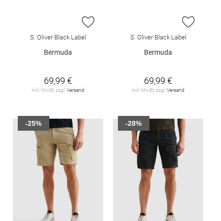
ZUR WUNSCHLISTE HINZUFÜGEN
ZUR W
S. Oliver Black Label
S. Oliver Black Label
Bermuda
Bermuda
69,99 €
69,99 €
inkl. MwSt. zzgl.
Versand
inkl. MwSt. zzgl.
Versand
-25%
-28%