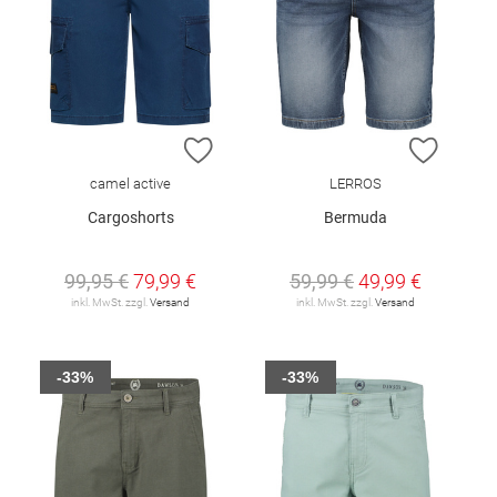
ZUR WUNSCHLISTE HINZUFÜGEN
ZUR W
camel active
LERROS
Cargoshorts
Bermuda
99,95 €
79,99 €
59,99 €
49,99 €
inkl. MwSt. zzgl.
Versand
inkl. MwSt. zzgl.
Versand
-33%
-33%