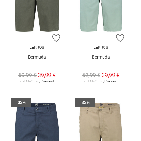
ZUR WUNSCHLISTE HINZUFÜGEN
ZUR W
LERROS
LERROS
Bermuda
Bermuda
59,99 €
39,99 €
59,99 €
39,99 €
inkl. MwSt. zzgl.
Versand
inkl. MwSt. zzgl.
Versand
-33%
-33%