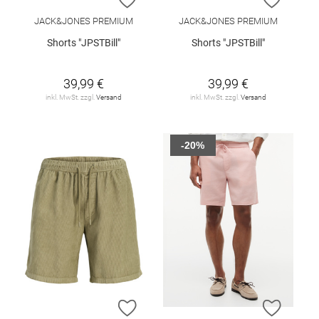
JACK&JONES PREMIUM
JACK&JONES PREMIUM
Shorts "JPSTBill"
Shorts "JPSTBill"
39,99 €
39,99 €
inkl. MwSt. zzgl.
Versand
inkl. MwSt. zzgl.
Versand
-20%
ZUR WUNSCHLISTE HINZUFÜGEN
ZUR W