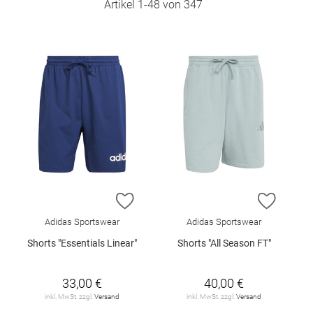
Artikel
1
-
48
von
347
ZUR WUNSCHLISTE HINZUFÜGEN
ZUR W
Adidas Sportswear
Adidas Sportswear
Shorts "Essentials Linear"
Shorts "All Season FT"
33,00 €
40,00 €
inkl. MwSt. zzgl.
Versand
inkl. MwSt. zzgl.
Versand