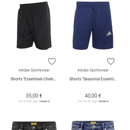
ZUR WUNSCHLISTE HINZUFÜGEN
ZUR W
Adidas Sportswear
Adidas Sportswear
Shorts "Essentials Chelsea Lite"
Shorts "Seasonal Essentials"
35,00 €
40,00 €
inkl. MwSt. zzgl.
Versand
inkl. MwSt. zzgl.
Versand