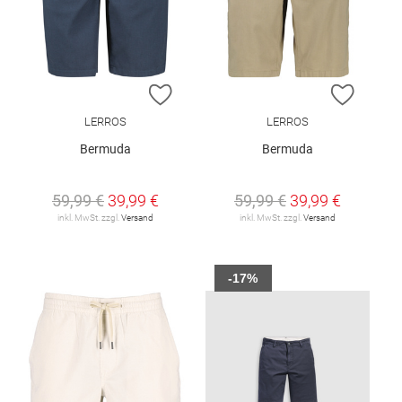
ZUR WUNSCHLISTE HINZUFÜGEN
ZUR W
LERROS
LERROS
Bermuda
Bermuda
59,99 €
39,99 €
59,99 €
39,99 €
inkl. MwSt. zzgl.
Versand
inkl. MwSt. zzgl.
Versand
-17%