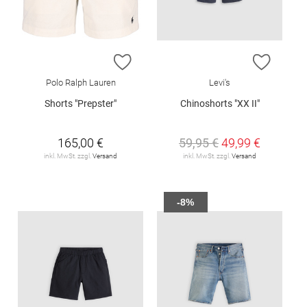
ZUR WUNSCHLISTE HINZUFÜGEN
ZUR W
Polo Ralph Lauren
Levi's
Shorts "Prepster"
Chinoshorts "XX II"
165,00 €
59,95 €
49,99 €
inkl. MwSt. zzgl.
Versand
inkl. MwSt. zzgl.
Versand
-8%