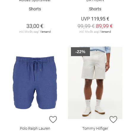
Shorts
Shorts
UVP
119,95 €
33,00 €
99,99 €
89,99 €
inkl. MwSt. zzgl.
Versand
inkl. MwSt. zzgl.
Versand
-22%
ZUR WUNSCHLISTE HINZUFÜGEN
ZUR W
Polo Ralph Lauren
Tommy Hilfiger