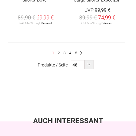
UVP
99,99 €
89,90 €
69,99 €
89,99 €
74,99 €
inkl. MwSt. zzgl.
Versand
inkl. MwSt. zzgl.
Versand
Seite
Du
Seite
Seite
Seite
Seite
1
2
3
4
5
Seite
Weiter
liest
Produkte / Seite
gerade
Seite
AUCH INTERESSANT