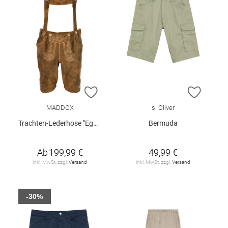
ZUR WUNSCHLISTE HINZUFÜGEN
ZUR W
MADDOX
s. Oliver
Trachten-Lederhose "Egbert"
Bermuda
Ab
199,99 €
49,99 €
inkl. MwSt. zzgl.
Versand
inkl. MwSt. zzgl.
Versand
-30%