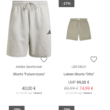
-17%
ZUR WUNSCHLISTE HINZUFÜGEN
ZUR W
Adidas Sportswear
LES DEUX
Shorts "Future Icons"
Leinen-Shorts "Otto"
UVP
99,00 €
40,00 €
89,99 €
74,99 €
inkl. MwSt. zzgl.
Versand
inkl. MwSt. zzgl.
Versand
-29%
-29%