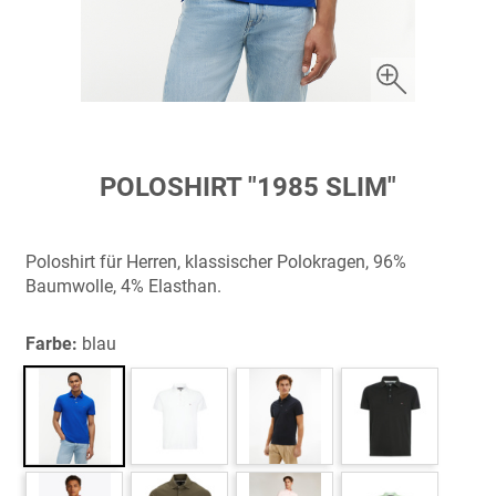
Zum
POLOSHIRT "1985 SLIM"
Anfang
der
Bildergalerie
Poloshirt für Herren, klassischer Polokragen, 96%
springen
Baumwolle, 4% Elasthan.
Farbe:
blau