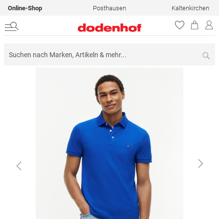
Online-Shop
Posthausen
Kaltenkirchen
Su
Zum
Ende
der
Bildergalerie
springen