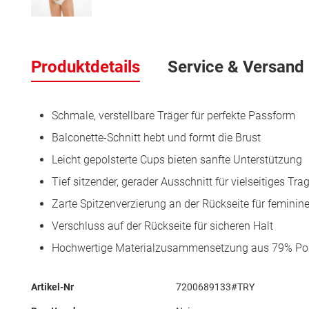
Zum
Anfang
Produktdetails
Service & Versand
der
Bildergalerie
springen
Schmale, verstellbare Träger für perfekte Passform
Balconette-Schnitt hebt und formt die Brust
Leicht gepolsterte Cups bieten sanfte Unterstützung
Tief sitzender, gerader Ausschnitt für vielseitiges Tra
Zarte Spitzenverzierung an der Rückseite für feminine
Verschluss auf der Rückseite für sicheren Halt
Hochwertige Materialzusammensetzung aus 79% Po
Mehr
Artikel-Nr
7200689133#TRY
Informationen