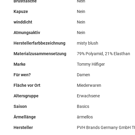
Brusttasche
Nein
Kapuze
Nein
winddicht
Nein
Atmungsaktiv
Nein
Herstellerfarbbezeichnung
misty blush
Materialzusammensetzung
79% Polyamid, 21% Elasthan
Marke
Tommy Hilfiger
Für wen?
Damen
Fläche vor Ort
Miederwaren
Altersgruppe
Erwachsene
Saison
Basics
Ärmellänge
ärmellos
Hersteller
PVH Brands Germany GmbH TH