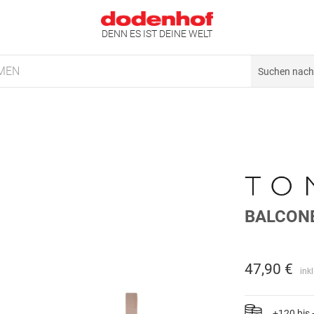
DENN ES IST DEINE WELT
MEN
BALCON
47,90 €
ink
+120 bis