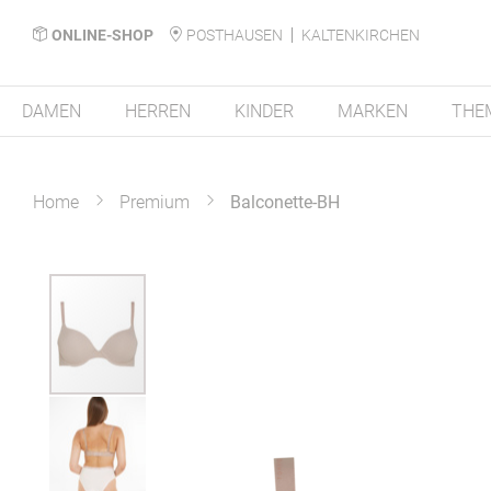
ONLINE-SHOP
POSTHAUSEN
KALTENKIRCHEN
DAMEN
HERREN
KINDER
MARKEN
THE
Home
Premium
Balconette-BH
Zum
Ende
der
Bildergalerie
springen