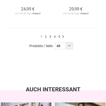
24,99 €
29,99 €
inkl. MwSt. zzgl.
Versand
inkl. MwSt. zzgl.
Versand
Seite
Du
Seite
Seite
Seite
Seite
1
2
3
4
5
Seite
Weiter
liest
Produkte / Seite
gerade
Seite
AUCH INTERESSANT