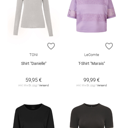
ZUR WUNSCHLISTE HINZUFÜGEN
ZUR W
TONI
LeComte
Shirt "Danielle"
T-Shirt "Marais"
59,95 €
99,99 €
inkl. MwSt. zzgl.
Versand
inkl. MwSt. zzgl.
Versand