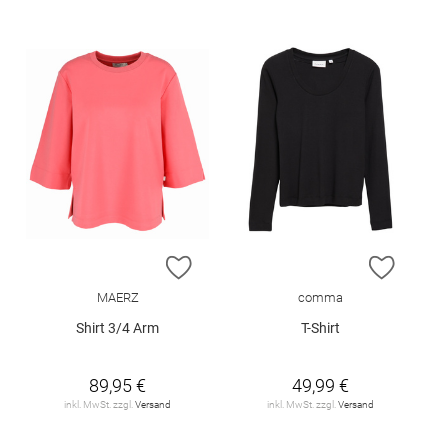
ZUR WUNSCHLISTE HINZUFÜGEN
ZUR W
MAERZ
comma
Shirt 3/4 Arm
T-Shirt
89,95 €
49,99 €
inkl. MwSt. zzgl.
Versand
inkl. MwSt. zzgl.
Versand