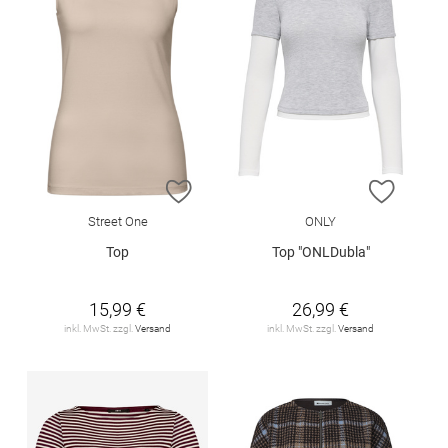
ZUR WUNSCHLISTE HINZUFÜGEN
ZUR W
Street One
ONLY
Top
Top "ONLDubla"
15,99 €
26,99 €
inkl. MwSt. zzgl.
Versand
inkl. MwSt. zzgl.
Versand