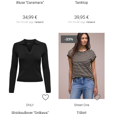
Bluse "Caramara"
Tanktop
34,99 €
39,95 €
inkl. MwSt. zzgl.
Versand
inkl. MwSt. zzgl.
Versand
-33%
ZUR WUNSCHLISTE HINZUFÜGEN
ZUR W
ONLY
Street One
Strickpullover "Onlkaya"
T-Shirt