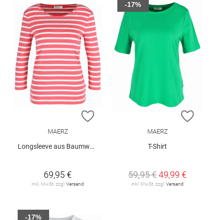
-17%
ZUR WUNSCHLISTE HINZUFÜGEN
ZUR W
MAERZ
MAERZ
Longsleeve aus Baumwolle
T-Shirt
69,95 €
59,95 €
49,99 €
inkl. MwSt. zzgl.
Versand
inkl. MwSt. zzgl.
Versand
-17%