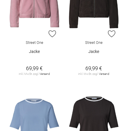
ZUR WUNSCHLISTE HINZUFÜGEN
ZUR W
Street One
Street One
Jacke
Jacke
69,99 €
69,99 €
inkl. MwSt. zzgl.
Versand
inkl. MwSt. zzgl.
Versand