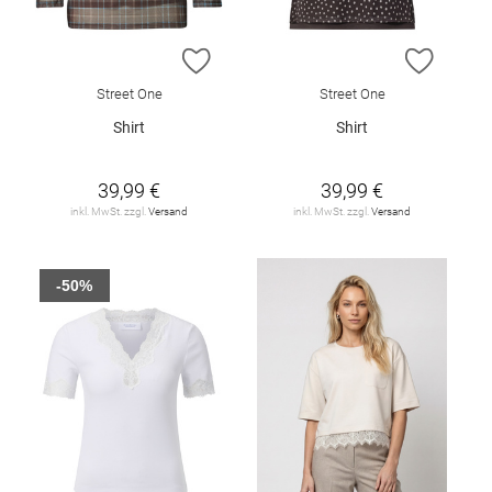
ZUR WUNSCHLISTE HINZUFÜGEN
ZUR W
Street One
Street One
Shirt
Shirt
39,99 €
39,99 €
inkl. MwSt. zzgl.
Versand
inkl. MwSt. zzgl.
Versand
-50%