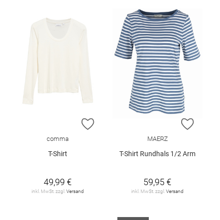
ZUR WUNSCHLISTE HINZUFÜGEN
ZUR W
comma
MAERZ
T-Shirt
T-Shirt Rundhals 1/2 Arm
49,99 €
59,95 €
inkl. MwSt. zzgl.
Versand
inkl. MwSt. zzgl.
Versand