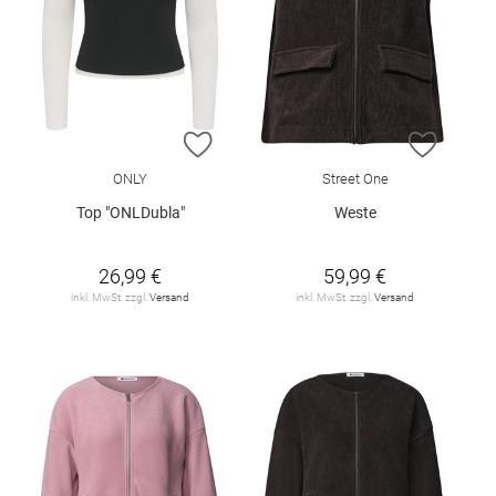
ZUR WUNSCHLISTE HINZUFÜGEN
ZUR W
ONLY
Street One
Top "ONLDubla"
Weste
26,99 €
59,99 €
inkl. MwSt. zzgl.
Versand
inkl. MwSt. zzgl.
Versand