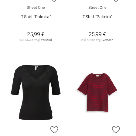
Street One
Street One
T-Shirt "Palmira"
T-Shirt "Palmira"
25,99 €
25,99 €
inkl. MwSt. zzgl.
Versand
inkl. MwSt. zzgl.
Versand
ZUR WUNSCHLISTE HINZUFÜGEN
ZUR W