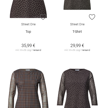
ZUR WUNSCHLISTE HINZUFÜGEN
ZUR W
Street One
Street One
Top
T-Shirt
35,99 €
29,99 €
inkl. MwSt. zzgl.
Versand
inkl. MwSt. zzgl.
Versand