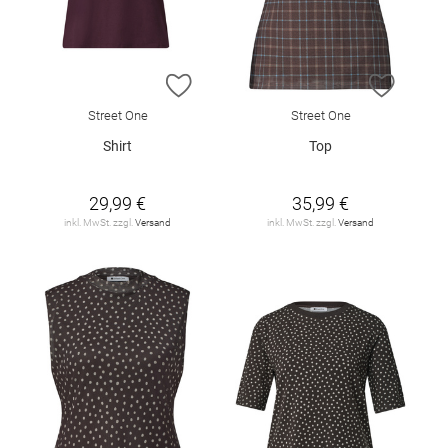
ZUR WUNSCHLISTE HINZUFÜGEN
ZUR W
Street One
Street One
Shirt
Top
29,99 €
35,99 €
inkl. MwSt. zzgl.
Versand
inkl. MwSt. zzgl.
Versand