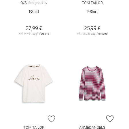
Q/S designed by
TOM TAILOR
T-Shirt
T-Shirt
27,99 €
25,99 €
inkl. MwSt. zzgl.
Versand
inkl. MwSt. zzgl.
Versand
ZUR WUNSCHLISTE HINZUFÜGEN
ZUR W
TOM TAILOR
ARMEDANGELS