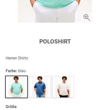
Zum
POLOSHIRT
Anfang
der
Bildergalerie
Herren Shirts
springen
Farbe:
blau
Größe