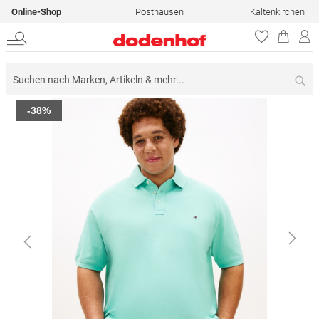
Online-Shop
Posthausen
Kaltenkirchen
Su
Zum
-38%
Ende
der
Bildergalerie
springen