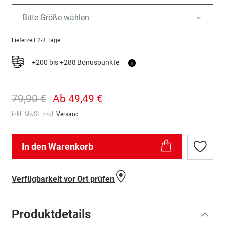
Bitte Größe wählen
Lieferzeit
2-3 Tage
+200 bis +288 Bonuspunkte
i
79,90 €
Ab
49,49 €
inkl. MwSt. zzgl.
Versand
In den Warenkorb
Zur
Wunschl
hinzufü
Verfügbarkeit vor Ort prüfen
Produktdetails