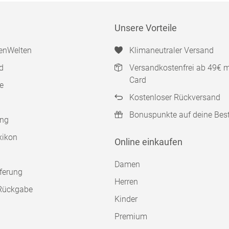
Unsere Vorteile
enWelten
Klimaneutraler Versand
d
Versandkostenfrei ab 49€ 
Card
e
Kostenloser Rückversand
Bonuspunkte auf deine Bes
ung
xikon
Online einkaufen
Damen
ferung
Herren
Rückgabe
Kinder
Premium