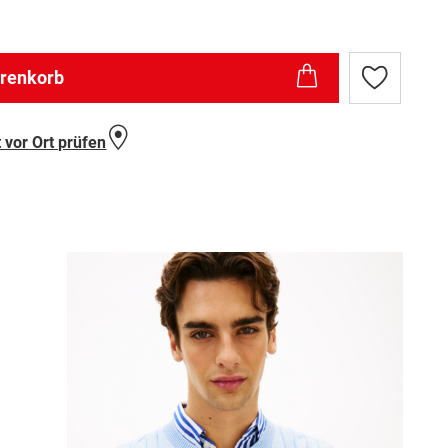
arenkorb
Zur
Wunschlist
hinzufügen
 vor Ort prüfen