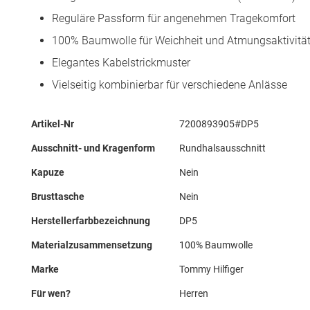
Reguläre Passform für angenehmen Tragekomfort
100% Baumwolle für Weichheit und Atmungsaktivitä
Elegantes Kabelstrickmuster
Vielseitig kombinierbar für verschiedene Anlässe
Mehr
Artikel-Nr
7200893905#DP5
Informationen
Ausschnitt- und Kragenform
Rundhalsausschnitt
Kapuze
Nein
Brusttasche
Nein
Herstellerfarbbezeichnung
DP5
Materialzusammensetzung
100% Baumwolle
Marke
Tommy Hilfiger
Für wen?
Herren