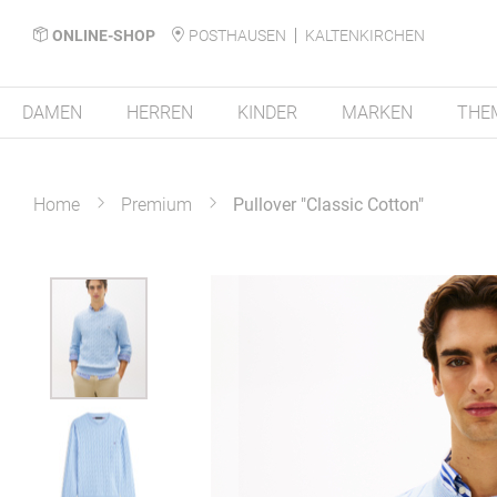
ONLINE-SHOP
POSTHAUSEN
KALTENKIRCHEN
DAMEN
HERREN
KINDER
MARKEN
THE
Home
Premium
Pullover "Classic Cotton"
Zum
Ende
der
Bildergalerie
springen