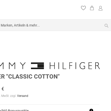
S
R "CLASSIC COTTON"
 €
l. MwSt. zzgl.
Versand
 +560 Bonuspunkte
i