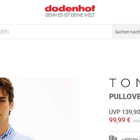
DENN ES IST DEINE WELT
MEN
PULLOVE
UVP
139,90
99,99 €
ink
+400 bis