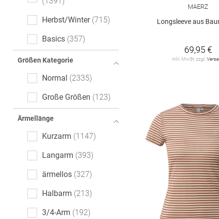
1391
Flared Fit
3
MAERZ
Mottoprint
42
Herbst/Winter
715
Longsleeve aus Bau
Animalprint
35
Basics
357
Logoprint
31
69,95 €
inkl. MwSt. zzgl.
Vers
Größen Kategorie
gepunktet
26
Normal
2335
All-Over-Print (AOP)
15
Große Größen
123
Ajour
14
Ärmellänge
leopard
11
Kurzarm
1147
Paisley-Muster
9
Langarm
393
kariert
9
ärmellos
327
Color-Blocking
8
Halbarm
213
Denim
8
3/4-Arm
192