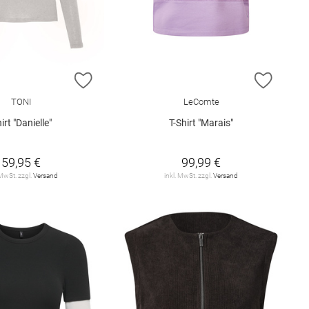
E HINZUFÜGEN
ZUR WUNSCHLISTE HINZUFÜGEN
ZUR W
TONI
LeComte
irt "Danielle"
T-Shirt "Marais"
59,95 €
99,99 €
 MwSt. zzgl.
Versand
inkl. MwSt. zzgl.
Versand