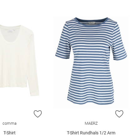
E HINZUFÜGEN
ZUR WUNSCHLISTE HINZUFÜGEN
ZUR W
comma
MAERZ
T-Shirt
T-Shirt Rundhals 1/2 Arm