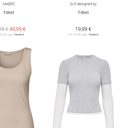
MAERZ
Q/S designed by
T-Shirt
T-Shirt
95 €
49,99 €
19,99 €
 MwSt. zzgl.
Versand
inkl. MwSt. zzgl.
Versand