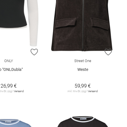
E HINZUFÜGEN
ZUR WUNSCHLISTE HINZUFÜGEN
ZUR W
ONLY
Street One
p "ONLDubla"
Weste
26,99 €
59,99 €
 MwSt. zzgl.
Versand
inkl. MwSt. zzgl.
Versand