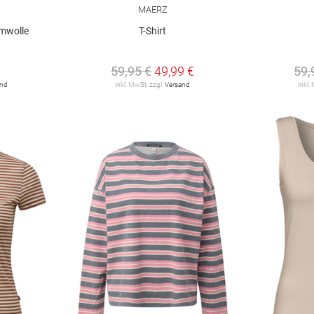
MAERZ
mwolle
T-Shirt
59,95 €
49,99 €
59,
and
inkl. MwSt. zzgl.
Versand
inkl.