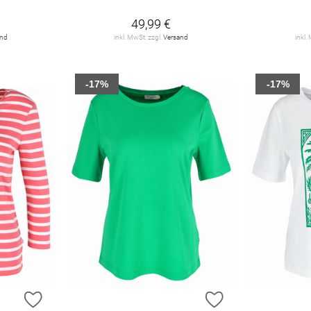
49,99 €
and
inkl. MwSt. zzgl.
Versand
inkl.
-17%
-17%
ZUR WUNSCHLISTE HINZUFÜGEN
ZUR WUNSCHLIST