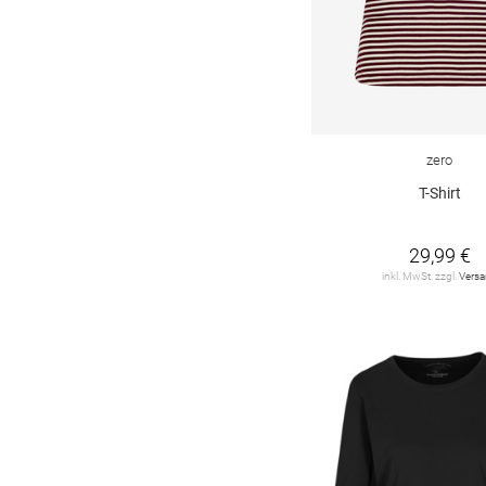
zero
T-Shirt
29,99 €
inkl. MwSt. zzgl.
Vers