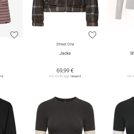
ZUR WUNSCHLISTE HINZUFÜGEN
ZUR WUNSCHLIST
Street One
Jacke
Sh
69,99 €
and
inkl. MwSt. zzgl.
Versand
inkl.