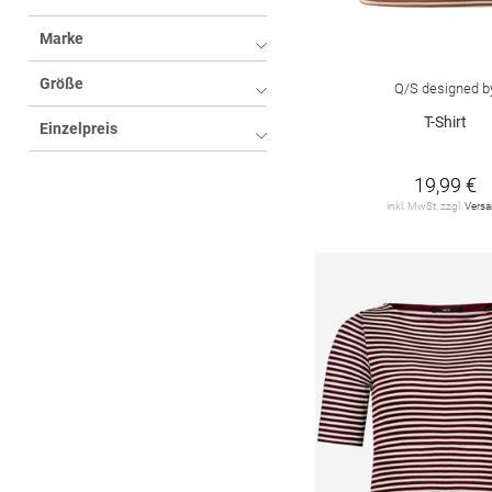
Ethno
3
extra kurzer Arm
21
Marke
Farbverlauf
2
7/8-Arm
1
Größe
Q/S designed b
Fischgrätmuster
2
T-Shirt
Einzelpreis
Hahnentritt
2
19,99 €
Tartan
2
inkl. MwSt. zzgl.
Vers