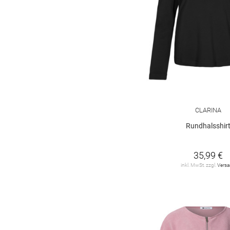
CLARINA
Rundhalsshir
35,99 €
inkl. MwSt. zzgl.
Vers