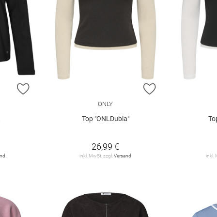
ZUR WUNSCHLISTE HINZUFÜGEN
ZUR WUNSCHLIST
ONLY
t
Top "ONLDubla"
To
26,99 €
and
inkl. MwSt. zzgl.
Versand
inkl.