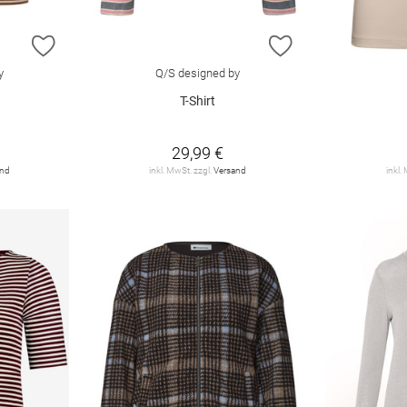
ZUR WUNSCHLISTE HINZUFÜGEN
ZUR WUNSCHLIST
y
Q/S designed by
T-Shirt
29,99 €
and
inkl. MwSt. zzgl.
Versand
inkl.