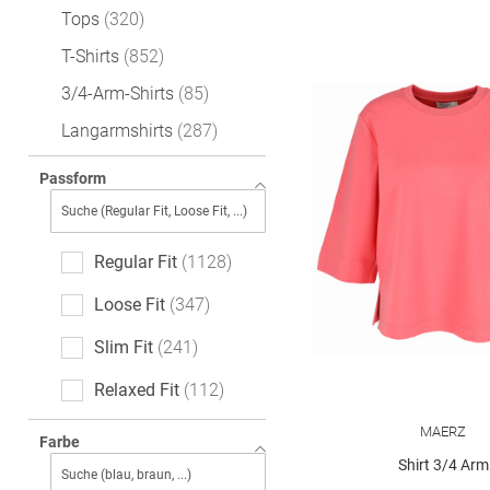
Tops
320
T-Shirts
852
3/4-Arm-Shirts
85
Langarmshirts
287
Passform
Regular Fit
1128
Loose Fit
347
Slim Fit
241
Relaxed Fit
112
Feminine Fit
110
MAERZ
Farbe
Shirt 3/4 Arm
Casual Fit
68