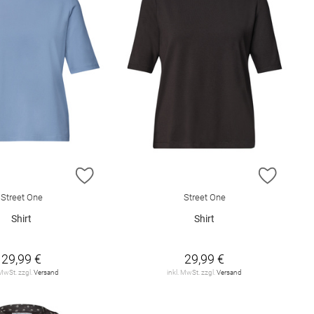
E HINZUFÜGEN
ZUR WUNSCHLISTE HINZUFÜGEN
ZUR W
Street One
Street One
Shirt
Shirt
29,99 €
29,99 €
 MwSt. zzgl.
Versand
inkl. MwSt. zzgl.
Versand