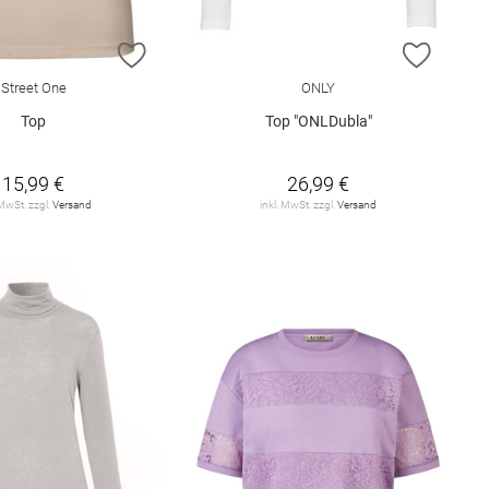
E HINZUFÜGEN
ZUR WUNSCHLISTE HINZUFÜGEN
ZUR W
Street One
ONLY
Top
Top "ONLDubla"
15,99 €
26,99 €
 MwSt. zzgl.
Versand
inkl. MwSt. zzgl.
Versand