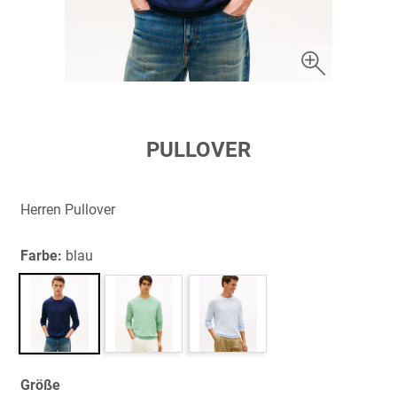
Zum
PULLOVER
Anfang
der
Bildergalerie
Herren Pullover
springen
Farbe:
blau
Größe