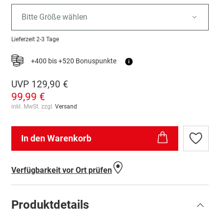
Bitte Größe wählen
Lieferzeit
2-3 Tage
+400 bis +520 Bonuspunkte
i
UVP
129,90 €
99,99 €
inkl. MwSt. zzgl.
Versand
In den Warenkorb
Zur
Wunschl
hinzufü
Verfügbarkeit vor Ort prüfen
Produktdetails