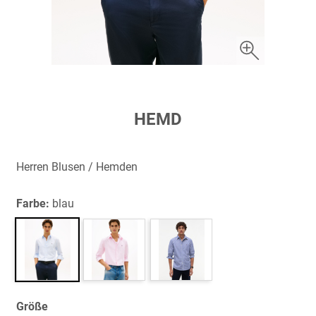
Zum
HEMD
Anfang
der
Bildergalerie
Herren Blusen / Hemden
springen
Farbe:
blau
Größe