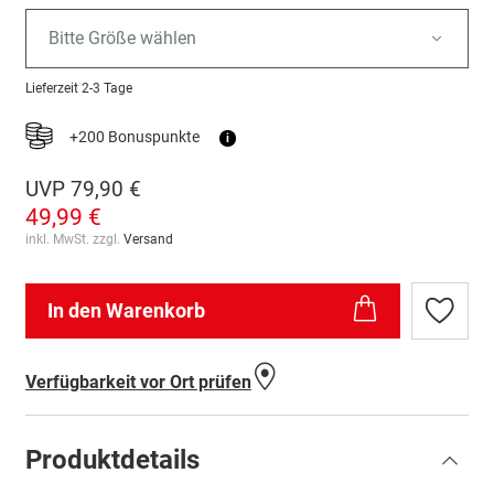
Bitte Größe wählen
Lieferzeit
2-3 Tage
+200 Bonuspunkte
i
UVP
79,90 €
49,99 €
inkl. MwSt. zzgl.
Versand
In den Warenkorb
Zur
Wunschl
hinzufü
Verfügbarkeit vor Ort prüfen
Produktdetails