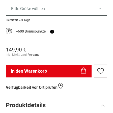
Bitte Größe wählen
Lieferzeit
2-3 Tage
+600 Bonuspunkte
i
149,90 €
inkl. MwSt. zzgl.
Versand
In den Warenkorb
Zur
Wunschl
hinzufü
Verfügbarkeit vor Ort prüfen
Produktdetails