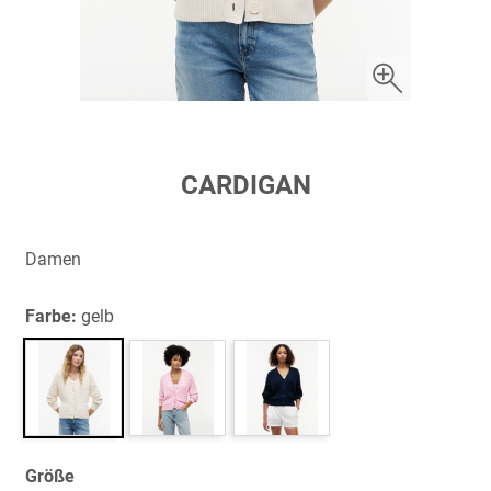
Zum
CARDIGAN
Anfang
der
Bildergalerie
Damen
springen
Farbe:
gelb
Größe