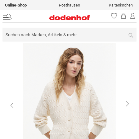
Online-Shop
Posthausen
Kaltenkirchen
Su
Zum
Ende
der
Bildergalerie
springen