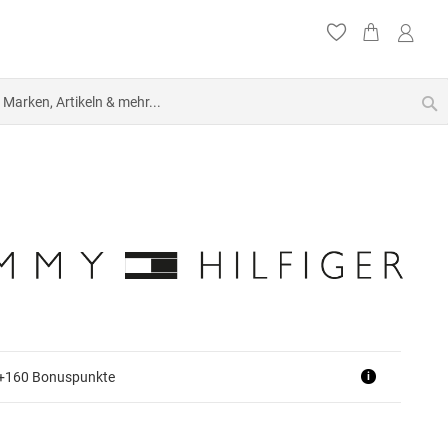
S
 +160 Bonuspunkte
i