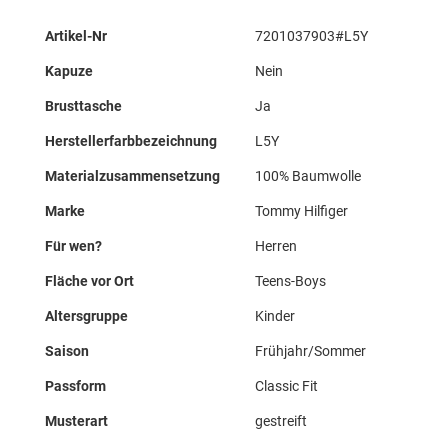
Mehr
Artikel-Nr
7201037903#L5Y
Informationen
Kapuze
Nein
Brusttasche
Ja
Herstellerfarbbezeichnung
L5Y
Materialzusammensetzung
100% Baumwolle
Marke
Tommy Hilfiger
Für wen?
Herren
Fläche vor Ort
Teens-Boys
Altersgruppe
Kinder
Saison
Frühjahr/Sommer
Passform
Classic Fit
Musterart
gestreift