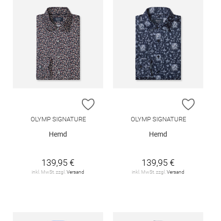
ZUR WUNSCHLISTE HINZUFÜGEN
ZUR W
OLYMP SIGNATURE
OLYMP SIGNATURE
Hemd
Hemd
139,95 €
139,95 €
inkl. MwSt. zzgl.
Versand
inkl. MwSt. zzgl.
Versand