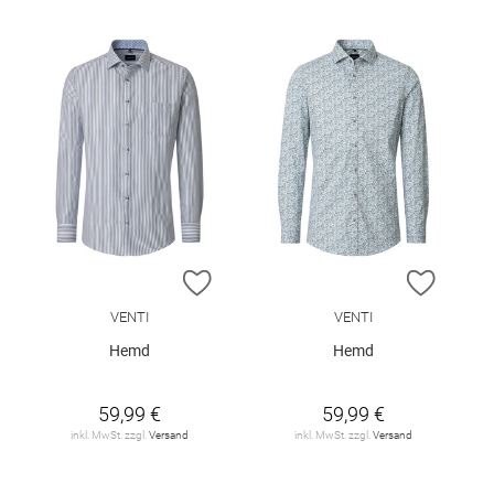
ZUR WUNSCHLISTE HINZUFÜGEN
ZUR W
VENTI
VENTI
Hemd
Hemd
59,99 €
59,99 €
inkl. MwSt. zzgl.
Versand
inkl. MwSt. zzgl.
Versand