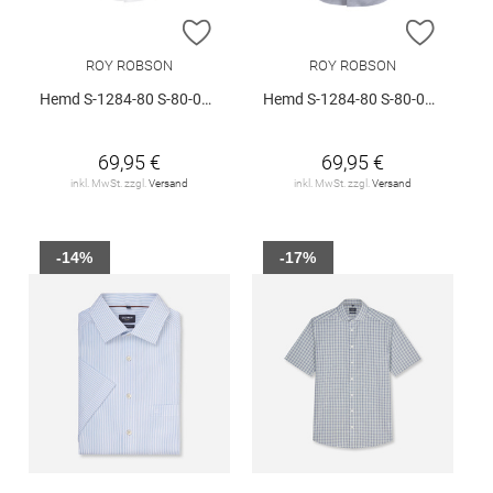
ZUR WUNSCHLISTE HINZUFÜGEN
ZUR W
ROY ROBSON
ROY ROBSON
Hemd S-1284-80 S-80-05094-11457-00
Hemd S-1284-80 S-80-05094-11457-00
69,95 €
69,95 €
inkl. MwSt. zzgl.
Versand
inkl. MwSt. zzgl.
Versand
-14%
-17%