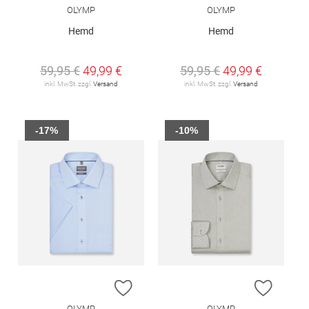
OLYMP
OLYMP
Hemd
Hemd
59,95 €
49,99 €
59,95 €
49,99 €
inkl. MwSt. zzgl.
Versand
inkl. MwSt. zzgl.
Versand
-17%
-10%
ZUR WUNSCHLISTE HINZUFÜGEN
ZUR W
OLYMP
OLYMP