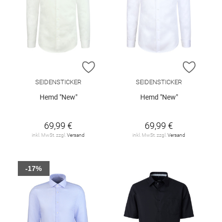
ZUR WUNSCHLISTE HINZUFÜGEN
ZUR W
SEIDENSTICKER
SEIDENSTICKER
Hemd "New"
Hemd "New"
69,99 €
69,99 €
inkl. MwSt. zzgl.
Versand
inkl. MwSt. zzgl.
Versand
-17%