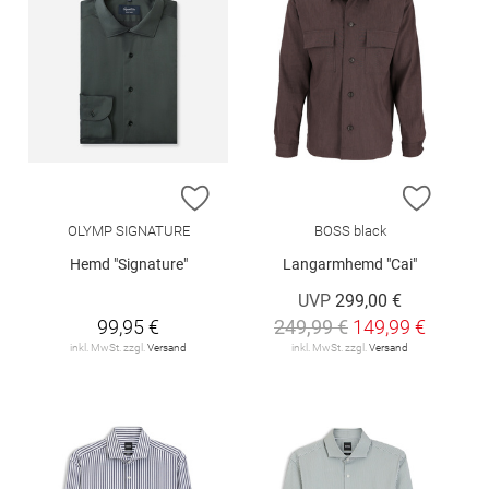
ZUR WUNSCHLISTE HINZUFÜGEN
ZUR W
OLYMP SIGNATURE
BOSS black
Hemd "Signature"
Langarmhemd "Cai"
UVP
299,00 €
99,95 €
249,99 €
149,99 €
inkl. MwSt. zzgl.
Versand
inkl. MwSt. zzgl.
Versand