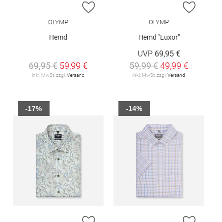
ZUR WUNSCHLISTE HINZUFÜGEN
ZUR W
OLYMP
OLYMP
Hemd
Hemd "Luxor"
UVP
69,95 €
69,95 €
59,99 €
59,99 €
49,99 €
inkl. MwSt. zzgl.
Versand
inkl. MwSt. zzgl.
Versand
-17%
-14%
ZUR WUNSCHLISTE HINZUFÜGEN
ZUR W