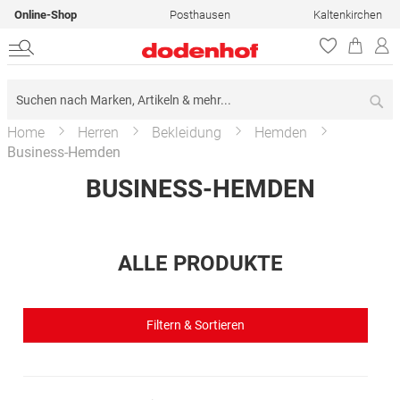
Online-Shop
Posthausen
Kaltenkirchen
Su
Home
Herren
Bekleidung
Hemden
Business-Hemden
BUSINESS-HEMDEN
ALLE PRODUKTE
Filtern & Sortieren