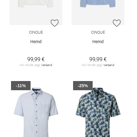
ZUR WUNSCHLISTE HINZUFÜGEN
ZUR W
CINQUE
CINQUE
Hemd
Hemd
99,99 €
99,99 €
inkl. MwSt. zzgl.
Versand
inkl. MwSt. zzgl.
Versand
-11%
-25%