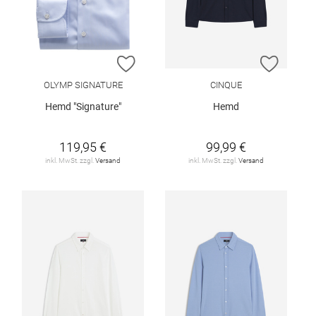
ZUR WUNSCHLISTE HINZUFÜGEN
ZUR W
OLYMP SIGNATURE
CINQUE
Hemd "Signature"
Hemd
119,95 €
99,99 €
inkl. MwSt. zzgl.
Versand
inkl. MwSt. zzgl.
Versand