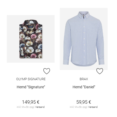
ZUR WUNSCHLISTE HINZUFÜGEN
ZUR W
OLYMP SIGNATURE
BRAX
Hemd "Signature"
Hemd "Daniel"
149,95 €
59,95 €
inkl. MwSt. zzgl.
Versand
inkl. MwSt. zzgl.
Versand