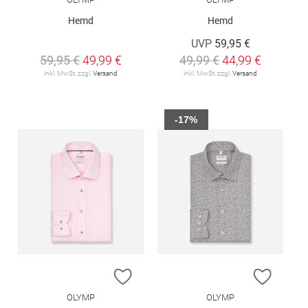
Hemd
Hemd
UVP
59,95 €
59,95 €
49,99 €
49,99 €
44,99 €
inkl. MwSt. zzgl.
Versand
inkl. MwSt. zzgl.
Versand
-17%
ZUR WUNSCHLISTE HINZUFÜGEN
ZUR W
OLYMP
OLYMP