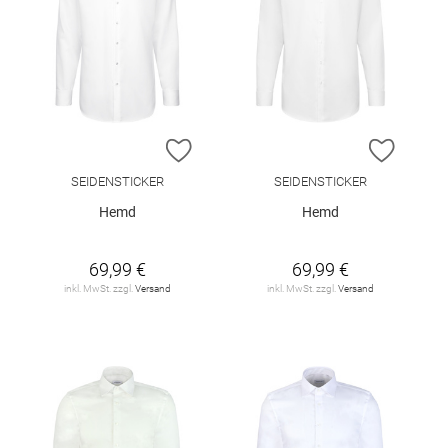
ZUR WUNSCHLISTE HINZUFÜGEN
ZUR W
SEIDENSTICKER
SEIDENSTICKER
Hemd
Hemd
69,99 €
69,99 €
inkl. MwSt. zzgl.
Versand
inkl. MwSt. zzgl.
Versand