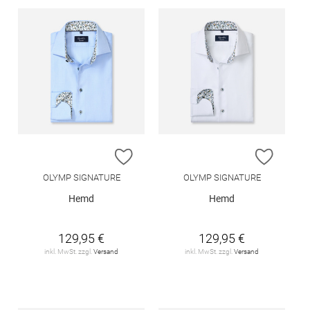
ZUR WUNSCHLISTE HINZUFÜGEN
ZUR W
OLYMP SIGNATURE
OLYMP SIGNATURE
Hemd
Hemd
129,95 €
129,95 €
inkl. MwSt. zzgl.
Versand
inkl. MwSt. zzgl.
Versand