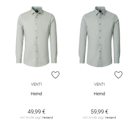
ZUR WUNSCHLISTE HINZUFÜGEN
ZUR W
VENTI
VENTI
Hemd
Hemd
49,99 €
59,99 €
inkl. MwSt. zzgl.
Versand
inkl. MwSt. zzgl.
Versand