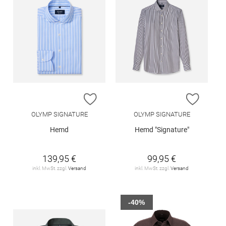
ZUR WUNSCHLISTE HINZUFÜGEN
ZUR W
OLYMP SIGNATURE
OLYMP SIGNATURE
Hemd
Hemd "Signature"
139,95 €
99,95 €
inkl. MwSt. zzgl.
Versand
inkl. MwSt. zzgl.
Versand
-40%