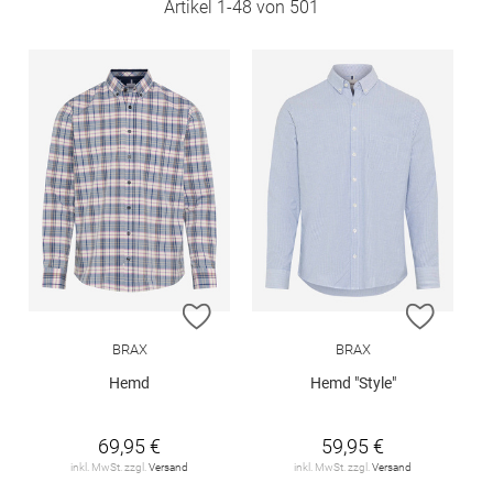
Artikel
1
-
48
von
501
ZUR WUNSCHLISTE HINZUFÜGEN
ZUR W
BRAX
BRAX
Hemd
Hemd "Style"
69,95 €
59,95 €
inkl. MwSt. zzgl.
Versand
inkl. MwSt. zzgl.
Versand