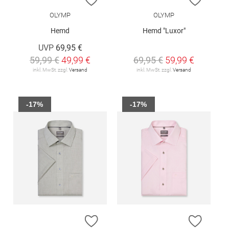
OLYMP
OLYMP
Hemd
Hemd "Luxor"
UVP
69,95 €
59,99 €
49,99 €
69,95 €
59,99 €
inkl. MwSt. zzgl.
Versand
inkl. MwSt. zzgl.
Versand
-17%
-17%
ZUR WUNSCHLISTE HINZUFÜGEN
ZUR W