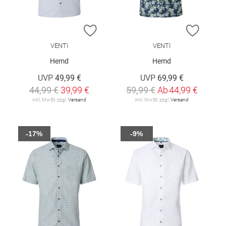
ZUR WUNSCHLISTE HINZUFÜGEN
ZUR W
VENTI
VENTI
Hemd
Hemd
UVP
49,99 €
UVP
69,99 €
44,99 €
39,99 €
59,99 €
Ab
44,99 €
inkl. MwSt. zzgl.
Versand
inkl. MwSt. zzgl.
Versand
-17%
-9%