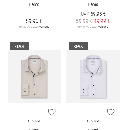
Hemd
Hemd
UVP
69,95 €
59,95 €
59,99 €
49,99 €
inkl. MwSt. zzgl.
Versand
inkl. MwSt. zzgl.
Versand
-14%
-14%
ZUR WUNSCHLISTE HINZUFÜGEN
ZUR W
OLYMP
OLYMP
Hemd
Hemd