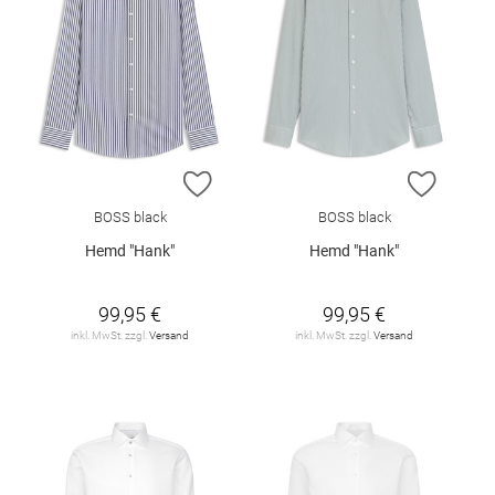
ZUR WUNSCHLISTE HINZUFÜGEN
ZUR W
BOSS black
BOSS black
Hemd "Hank"
Hemd "Hank"
99,95 €
99,95 €
inkl. MwSt. zzgl.
Versand
inkl. MwSt. zzgl.
Versand