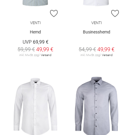
ZUR WUNSCHLISTE HINZUFÜGEN
ZUR W
VENTI
VENTI
Hemd
Businesshemd
UVP
69,99 €
59,99 €
49,99 €
54,99 €
49,99 €
inkl. MwSt. zzgl.
Versand
inkl. MwSt. zzgl.
Versand