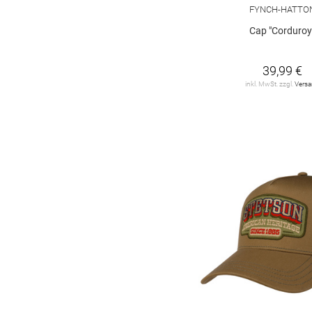
FYNCH-HATTO
Polo Ralph Lauren
5
Cap "Corduroy
S. Oliver Black Label
1
39,99 €
SEIDENFALTER
3
inkl. MwSt. zzgl.
Vers
STETSON
23
STRELLSON
1
TOM TAILOR
2
Tommy Hilfiger
1
camel active
5