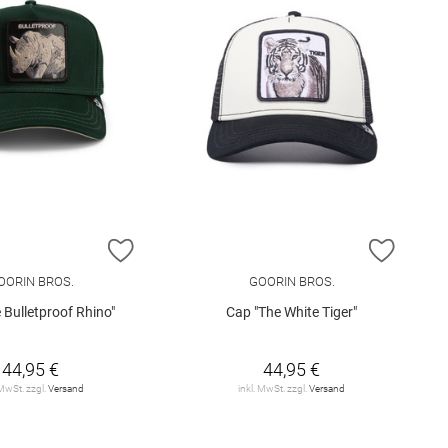
E HINZUFÜGEN
ZUR WUNSCHLISTE HINZUFÜGEN
ZUR W
OORIN BROS.
GOORIN BROS.
 Bulletproof Rhino"
Cap "The White Tiger"
44,95 €
44,95 €
 MwSt. zzgl.
Versand
inkl. MwSt. zzgl.
Versand