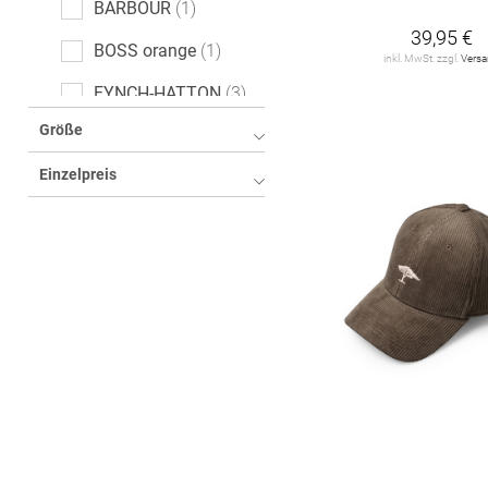
BARBOUR
1
39,95 €
BOSS orange
1
inkl. MwSt. zzgl.
Vers
FYNCH-HATTON
3
Größe
GOORIN BROS.
13
Einzelpreis
LES DEUX
3
Levi's
2
MOOSE KNUCKLES
1
Marc O'Polo Denim
3
PARAJUMPERS
2
PEGADOR
1
PROHIBITED
1