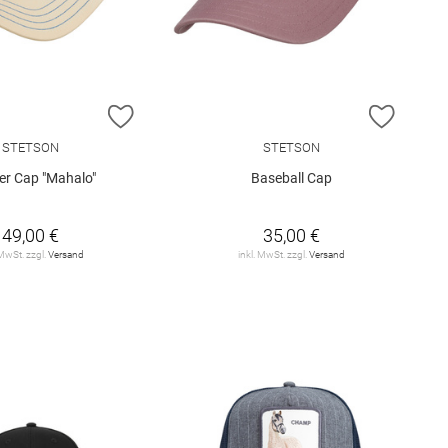
E HINZUFÜGEN
ZUR WUNSCHLISTE HINZUFÜGEN
ZUR W
STETSON
STETSON
er Cap "Mahalo"
Baseball Cap
49,00 €
35,00 €
 MwSt. zzgl.
Versand
inkl. MwSt. zzgl.
Versand