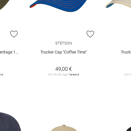
ZUR WUNSCHLISTE HINZUFÜGEN
ZUR WUNSCHLIST
STETSON
tage 1865"
Trucker Cap "Coffee Time"
Truck
49,00 €
and
inkl. MwSt. zzgl.
Versand
inkl.