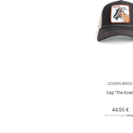
GOORIN BROS
Cap "The Goat
44,95 €
inkl. MwSt. zzgl.
Vers