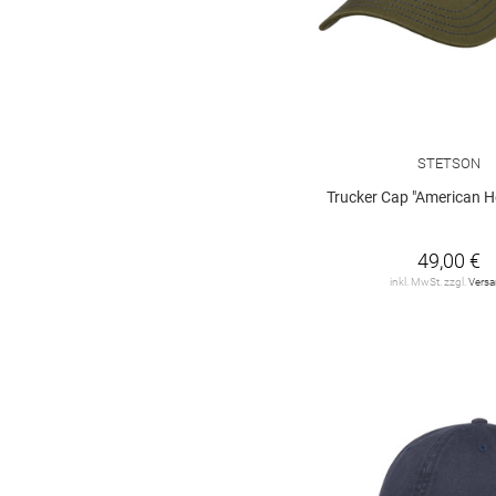
STETSON
Trucker Cap "American Heri
49,00 €
inkl. MwSt. zzgl.
Vers