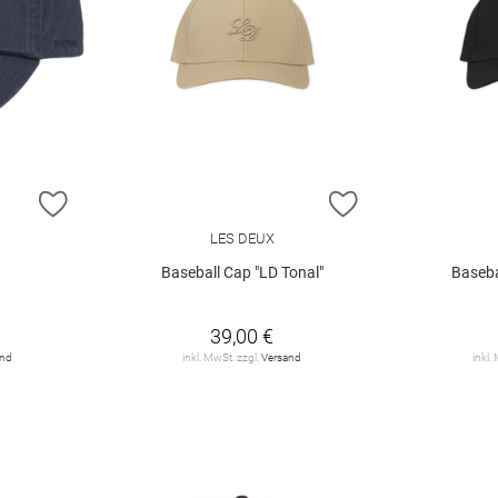
ZUR WUNSCHLISTE HINZUFÜGEN
ZUR WUNSCHLIST
LES DEUX
Baseball Cap "LD Tonal"
Baseba
39,00 €
and
inkl. MwSt. zzgl.
Versand
inkl.