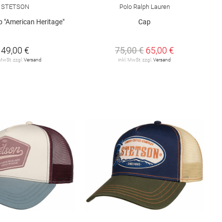
STETSON
Polo Ralph Lauren
p "American Heritage"
Cap
49,00 €
75,00 €
65,00 €
 MwSt. zzgl.
Versand
inkl. MwSt. zzgl.
Versand