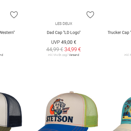
ZUR WUNSCHLISTE HINZUFÜGEN
ZUR WUNSCHLIST
LES DEUX
Western"
Dad Cap "LD Logo"
Trucker Cap "1
UVP
49,00 €
44,99 €
34,99 €
and
inkl. MwSt. zzgl.
Versand
inkl.