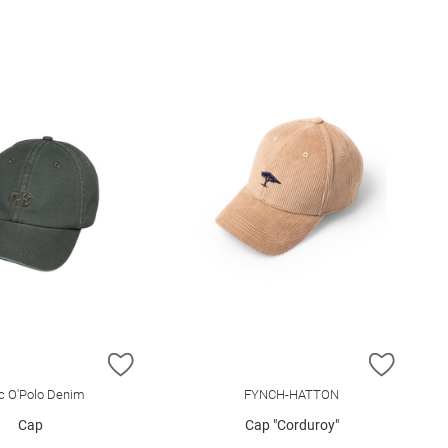
E HINZUFÜGEN
ZUR WUNSCHLISTE HINZUFÜGEN
ZUR W
c O'Polo Denim
FYNCH-HATTON
Cap
Cap "Corduroy"