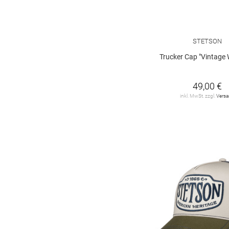
STETSON
Trucker Cap "Vintage 
49,00 €
inkl. MwSt. zzgl.
Vers