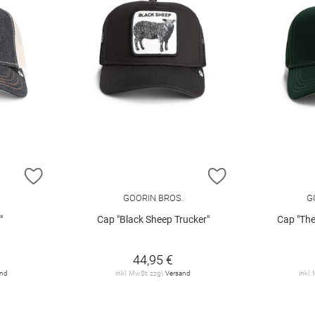
ZUR WUNSCHLISTE HINZUFÜGEN
ZUR WUNSCHLIST
.
GOORIN BROS.
G
"
Cap "Black Sheep Trucker"
Cap "The
44,95 €
and
inkl. MwSt. zzgl.
Versand
inkl.