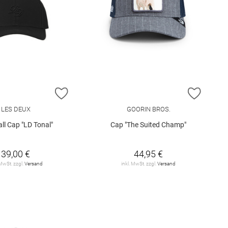
E HINZUFÜGEN
ZUR WUNSCHLISTE HINZUFÜGEN
ZUR W
LES DEUX
GOORIN BROS.
ll Cap "LD Tonal"
Cap "The Suited Champ"
39,00 €
44,95 €
 MwSt. zzgl.
Versand
inkl. MwSt. zzgl.
Versand