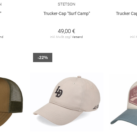
N
STETSON
"
Trucker-Cap "Surf Camp"
Trucker Ca
49,00 €
and
inkl. MwSt. zzgl.
Versand
inkl.
-22%