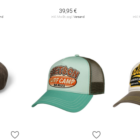
39,95 €
and
inkl. MwSt. zzgl.
Versand
inkl.
ZUR WUNSCHLISTE HINZUFÜGEN
ZUR WUNSCHLIST