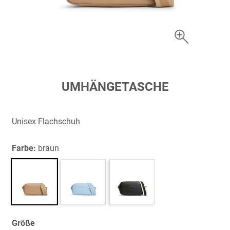
Zum
UMHÄNGETASCHE
Anfang
der
Bildergalerie
Unisex Flachschuh
springen
Farbe:
braun
Größe