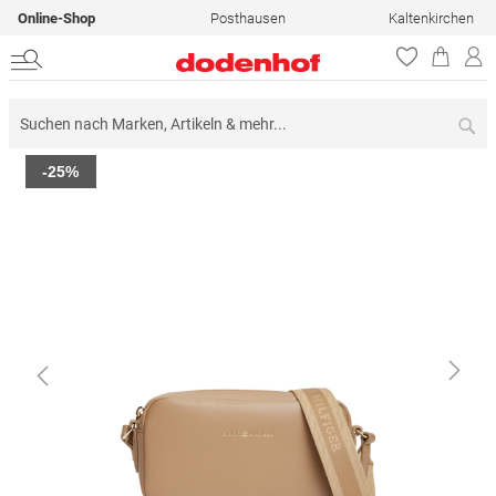
Online-Shop
Posthausen
Kaltenkirchen
Su
Zum
-25%
Ende
der
Bildergalerie
springen