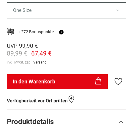
One Size
+272 Bonuspunkte
i
UVP
99,90 €
89,99 €
67,49 €
inkl. MwSt. zzgl.
Versand
In den Warenkorb
Zur
Wunschl
hinzufü
Verfügbarkeit vor Ort prüfen
Produktdetails