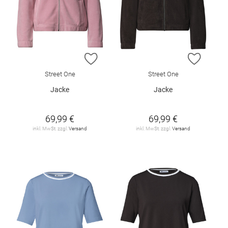
ZUR WUNSCHLISTE HINZUFÜGEN
ZUR W
Street One
Street One
Jacke
Jacke
69,99 €
69,99 €
inkl. MwSt. zzgl.
Versand
inkl. MwSt. zzgl.
Versand