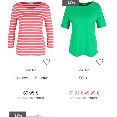
-17%
ZUR WUNSCHLISTE HINZUFÜGEN
ZUR W
MAERZ
MAERZ
Longsleeve aus Baumwolle
T-Shirt
69,95 €
59,95 €
49,99 €
inkl. MwSt. zzgl.
Versand
inkl. MwSt. zzgl.
Versand
-17%