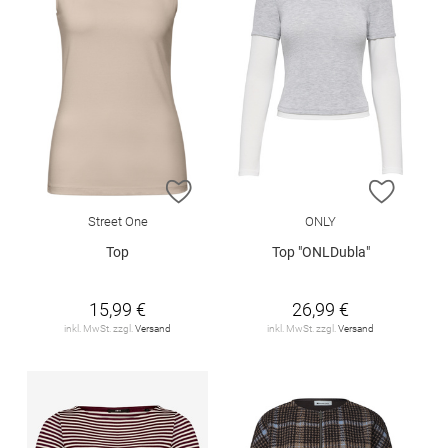
ZUR WUNSCHLISTE HINZUFÜGEN
ZUR W
Street One
ONLY
Top
Top "ONLDubla"
15,99 €
26,99 €
inkl. MwSt. zzgl.
Versand
inkl. MwSt. zzgl.
Versand