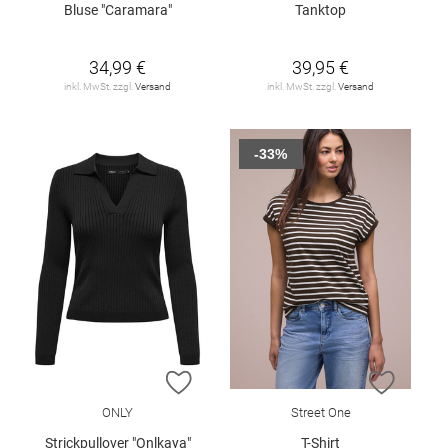
Bluse "Caramara"
Tanktop
34,99 €
39,95 €
inkl. MwSt. zzgl.
Versand
inkl. MwSt. zzgl.
Versand
-33%
ZUR WUNSCHLISTE HINZUFÜGEN
ZUR W
ONLY
Street One
Strickpullover "Onlkaya"
T-Shirt