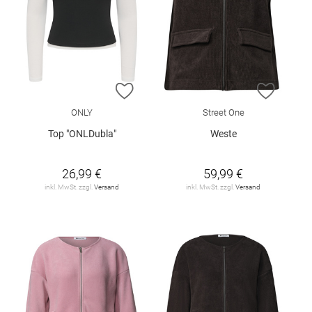
ZUR WUNSCHLISTE HINZUFÜGEN
ZUR W
ONLY
Street One
Top "ONLDubla"
Weste
26,99 €
59,99 €
inkl. MwSt. zzgl.
Versand
inkl. MwSt. zzgl.
Versand