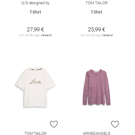
Q/S designed by
TOM TAILOR
T-Shirt
T-Shirt
27,99 €
25,99 €
inkl. MwSt. zzgl.
Versand
inkl. MwSt. zzgl.
Versand
ZUR WUNSCHLISTE HINZUFÜGEN
ZUR W
TOM TAILOR
ARMEDANGELS