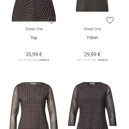
ZUR WUNSCHLISTE HINZUFÜGEN
ZUR W
Street One
Street One
Top
T-Shirt
35,99 €
29,99 €
inkl. MwSt. zzgl.
Versand
inkl. MwSt. zzgl.
Versand