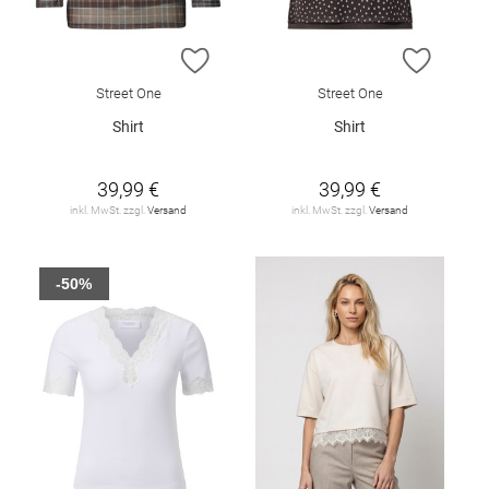
ZUR WUNSCHLISTE HINZUFÜGEN
ZUR W
Street One
Street One
Shirt
Shirt
39,99 €
39,99 €
inkl. MwSt. zzgl.
Versand
inkl. MwSt. zzgl.
Versand
-50%