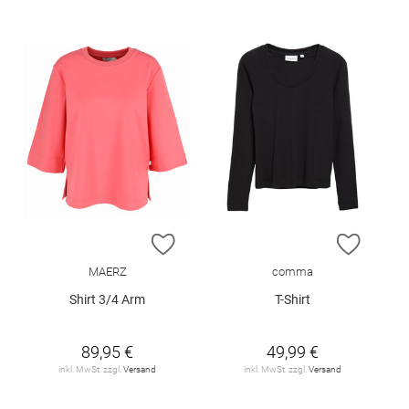
ZUR WUNSCHLISTE HINZUFÜGEN
ZUR W
MAERZ
comma
Shirt 3/4 Arm
T-Shirt
89,95 €
49,99 €
inkl. MwSt. zzgl.
Versand
inkl. MwSt. zzgl.
Versand