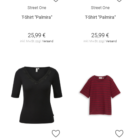
Street One
Street One
T-Shirt "Palmira"
T-Shirt "Palmira"
25,99 €
25,99 €
inkl. MwSt. zzgl.
Versand
inkl. MwSt. zzgl.
Versand
ZUR WUNSCHLISTE HINZUFÜGEN
ZUR W