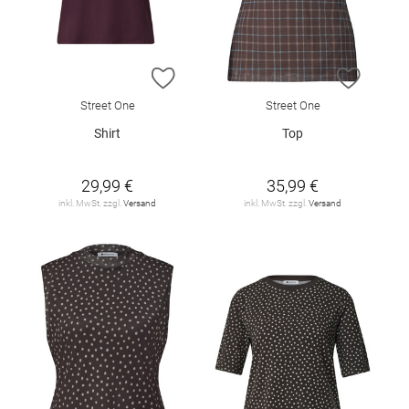
ZUR WUNSCHLISTE HINZUFÜGEN
ZUR W
Street One
Street One
Shirt
Top
29,99 €
35,99 €
inkl. MwSt. zzgl.
Versand
inkl. MwSt. zzgl.
Versand