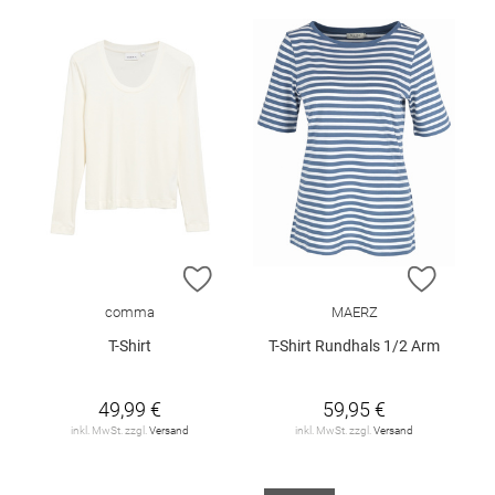
ZUR WUNSCHLISTE HINZUFÜGEN
ZUR W
comma
MAERZ
T-Shirt
T-Shirt Rundhals 1/2 Arm
49,99 €
59,95 €
inkl. MwSt. zzgl.
Versand
inkl. MwSt. zzgl.
Versand