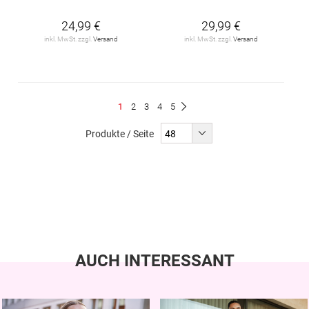
24,99 €
29,99 €
inkl. MwSt. zzgl.
Versand
inkl. MwSt. zzgl.
Versand
Seite
Du
Seite
Seite
Seite
Seite
1
2
3
4
5
Seite
Weiter
liest
Produkte / Seite
gerade
Seite
AUCH INTERESSANT