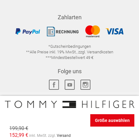
Zahlarten
*Gutscheinbedingungen
**Alle Preise inkl. 19% MwSt., zzgl. Versandkosten
***Mindestbestellwert 49 €
Folge uns
IMPRESSUM
FAQ
DATENSCHUTZ
Größe auswählen
DATENSCHUTZ-EINSTELLUNGEN
WIDERRUFSRECHT
199,90 €
VERTRAG WIDERRUFEN
AGB
152,99 €
inkl. MwSt. zzgl.
Versand