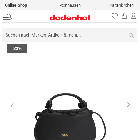
Online-Shop
Posthausen
Kaltenkirchen
Su
Zum
-23%
Ende
der
Bildergalerie
springen