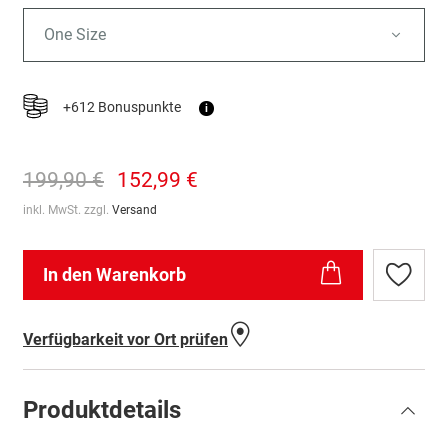
One Size
+612 Bonuspunkte
i
199,90 €
152,99 €
inkl. MwSt. zzgl.
Versand
In den Warenkorb
Zur
Wunschl
hinzufü
Verfügbarkeit vor Ort prüfen
Produktdetails