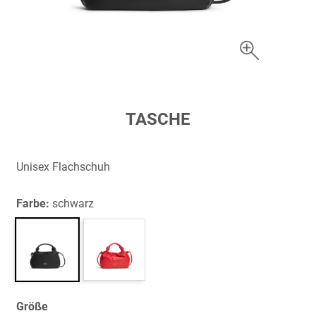
Zum
TASCHE
Anfang
der
Bildergalerie
Unisex Flachschuh
springen
Farbe:
schwarz
Größe