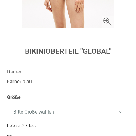
Zum
BIKINIOBERTEIL "GLOBAL"
Anfang
der
Bildergalerie
Damen
springen
Farbe:
blau
Größe
Bitte Größe wählen
Lieferzeit
2-3 Tage