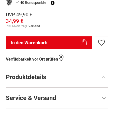
+140 Bonuspunkte
i
UVP
49,90 €
34,99 €
inkl. MwSt. zzgl.
Versand
In den Warenkorb
Zur
Wunschl
hinzufü
Verfügbarkeit vor Ort prüfen
Produktdetails
Service & Versand