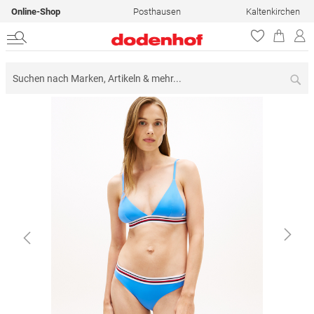
Online-Shop
Posthausen
Kaltenkirchen
Su
Zum
Ende
der
Bildergalerie
springen