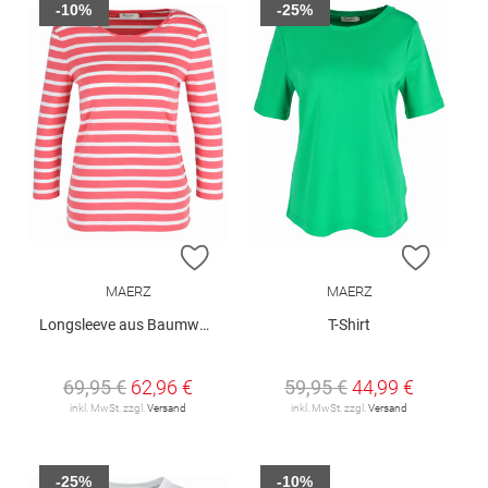
-10%
-25%
ZUR WUNSCHLISTE HINZUFÜGEN
ZUR W
MAERZ
MAERZ
Longsleeve aus Baumwolle
T-Shirt
69,95 €
62,96 €
59,95 €
44,99 €
inkl. MwSt. zzgl.
Versand
inkl. MwSt. zzgl.
Versand
-25%
-10%