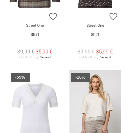
ZUR WUNSCHLISTE HINZUFÜGEN
ZUR W
Street One
Street One
Shirt
Shirt
39,99 €
35,99 €
39,99 €
35,99 €
inkl. MwSt. zzgl.
Versand
inkl. MwSt. zzgl.
Versand
-55%
-10%