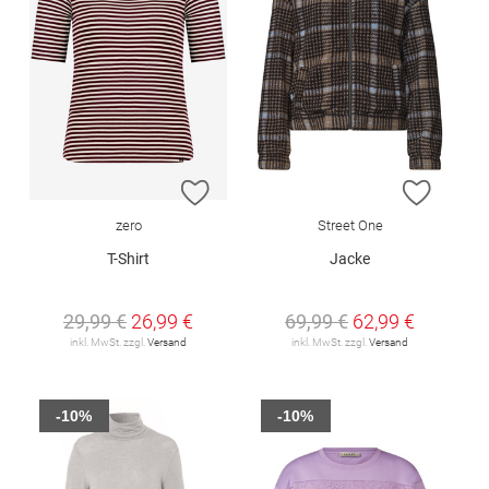
ZUR WUNSCHLISTE HINZUFÜGEN
ZUR W
zero
Street One
T-Shirt
Jacke
29,99 €
26,99 €
69,99 €
62,99 €
inkl. MwSt. zzgl.
Versand
inkl. MwSt. zzgl.
Versand
-10%
-10%