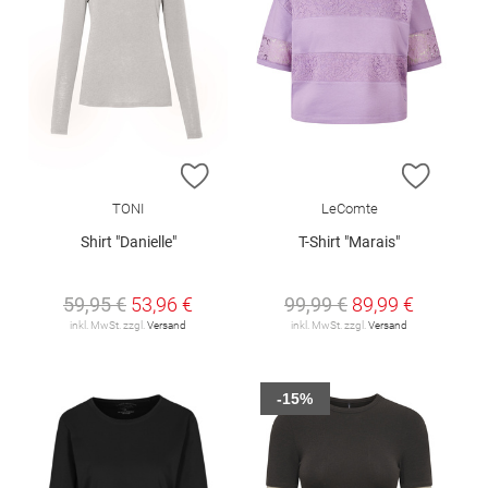
ZUR WUNSCHLISTE HINZUFÜGEN
ZUR W
TONI
LeComte
Shirt "Danielle"
T-Shirt "Marais"
59,95 €
53,96 €
99,99 €
89,99 €
inkl. MwSt. zzgl.
Versand
inkl. MwSt. zzgl.
Versand
-15%