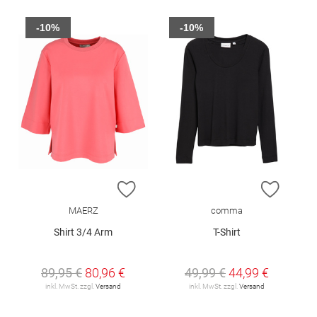
-10%
-10%
ZUR WUNSCHLISTE HINZUFÜGEN
ZUR W
MAERZ
comma
Shirt 3/4 Arm
T-Shirt
89,95 €
80,96 €
49,99 €
44,99 €
inkl. MwSt. zzgl.
Versand
inkl. MwSt. zzgl.
Versand