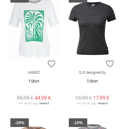
ZUR WUNSCHLISTE HINZUFÜGEN
ZUR W
MAERZ
Q/S designed by
T-Shirt
T-Shirt
59,95 €
44,99 €
19,99 €
17,99 €
inkl. MwSt. zzgl.
Versand
inkl. MwSt. zzgl.
Versand
-10%
-10%