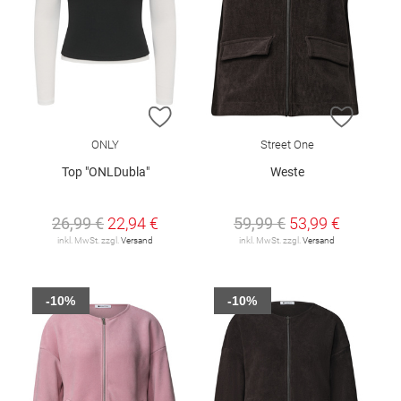
ZUR WUNSCHLISTE HINZUFÜGEN
ZUR W
ONLY
Street One
Top "ONLDubla"
Weste
26,99 €
22,94 €
59,99 €
53,99 €
inkl. MwSt. zzgl.
Versand
inkl. MwSt. zzgl.
Versand
-10%
-10%