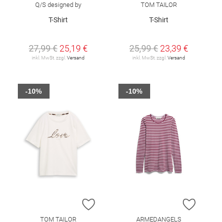
Q/S designed by
TOM TAILOR
T-Shirt
T-Shirt
27,99 €
25,19 €
25,99 €
23,39 €
inkl. MwSt. zzgl.
Versand
inkl. MwSt. zzgl.
Versand
-10%
-10%
ZUR WUNSCHLISTE HINZUFÜGEN
ZUR W
TOM TAILOR
ARMEDANGELS