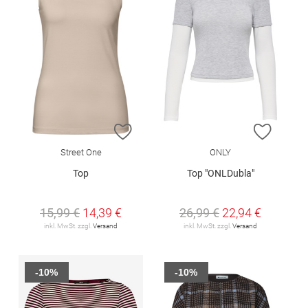
ZUR WUNSCHLISTE HINZUFÜGEN
ZUR W
Street One
ONLY
Top
Top "ONLDubla"
15,99 €
14,39 €
26,99 €
22,94 €
inkl. MwSt. zzgl.
Versand
inkl. MwSt. zzgl.
Versand
-10%
-10%