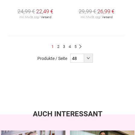
24,99 €
22,49 €
29,99 €
26,99 €
inkl. MwSt. zzgl.
Versand
inkl. MwSt. zzgl.
Versand
Seite
Du
Seite
Seite
Seite
Seite
1
2
3
4
5
Seite
Weiter
liest
Produkte / Seite
gerade
Seite
AUCH INTERESSANT