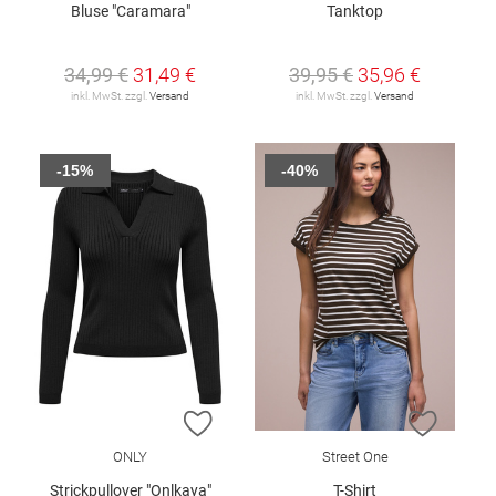
Bluse "Caramara"
Tanktop
34,99 €
31,49 €
39,95 €
35,96 €
inkl. MwSt. zzgl.
Versand
inkl. MwSt. zzgl.
Versand
-15%
-40%
ZUR WUNSCHLISTE HINZUFÜGEN
ZUR W
ONLY
Street One
Strickpullover "Onlkaya"
T-Shirt