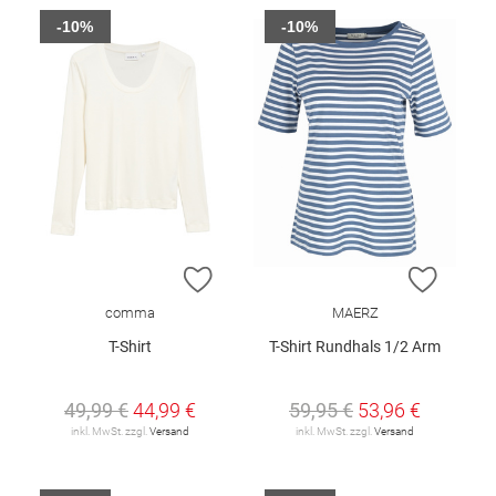
-10%
-10%
ZUR WUNSCHLISTE HINZUFÜGEN
ZUR W
comma
MAERZ
T-Shirt
T-Shirt Rundhals 1/2 Arm
49,99 €
44,99 €
59,95 €
53,96 €
inkl. MwSt. zzgl.
Versand
inkl. MwSt. zzgl.
Versand