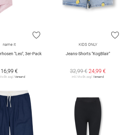
E HINZUFÜGEN
ZUR WUNSCHLISTE HINZUFÜGEN
ZUR W
name it
KIDS ONLY
rhosen "Leo", 3er-Pack
Jeans-Shorts "KogBlair"
16,99 €
32,99 €
24,99 €
 MwSt. zzgl.
Versand
inkl. MwSt. zzgl.
Versand