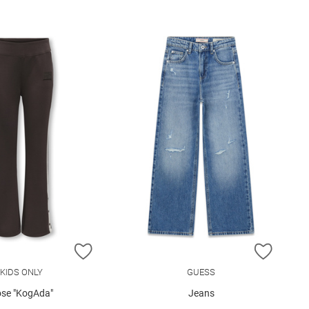
E HINZUFÜGEN
ZUR WUNSCHLISTE HINZUFÜGEN
ZUR W
KIDS ONLY
GUESS
se "KogAda"
Jeans