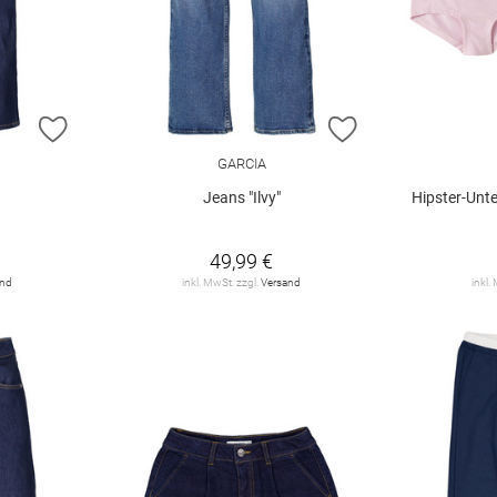
ZUR WUNSCHLISTE HINZUFÜGEN
ZUR WUNSCHLIST
GARCIA
Jeans "Ilvy"
Hipster-Unte
49,99 €
and
inkl. MwSt. zzgl.
Versand
inkl.