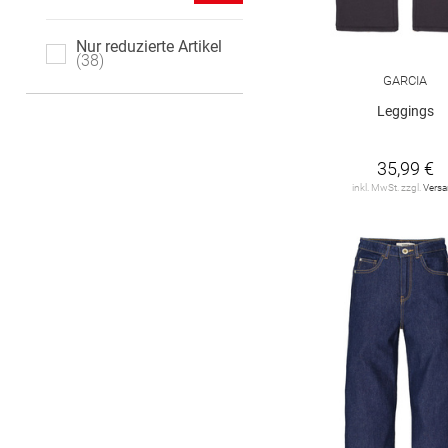
146 regular
146 slim
Nur reduzierte Artikel
146/152
38
152
GARCIA
152 regular
152 slim
Leggings
152 super slim
158
35,99 €
inkl. MwSt. zzgl.
Vers
158 regular
158 slim
158/164
164
164 regular
164 slim
164 super slim
170
170 regular
170 slim
170/176
176