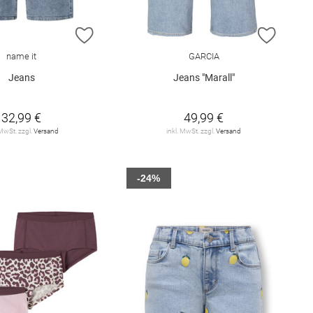
E HINZUFÜGEN
ZUR WUNSCHLISTE HINZUFÜGEN
ZUR W
name it
GARCIA
Jeans
Jeans "Marall"
32,99 €
49,99 €
 MwSt. zzgl.
Versand
inkl. MwSt. zzgl.
Versand
-24%