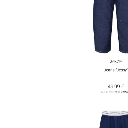
GARCIA
Jeans "Jessy"
49,99 €
inkl. MwSt. zzgl.
Vers