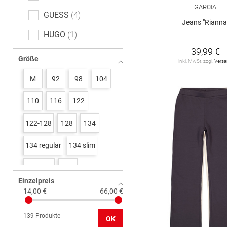
GARCIA
GUESS
4
Jeans "Rianna
HUGO
1
39,99 €
KIDS ONLY
46
Größe
inkl. MwSt. zzgl.
Vers
STACCATO
3
M
92
98
104
TOM TAILOR
6
110
116
122
Tommy Hilfiger
2
122-128
128
134
VERO MODA Girl
3
134 regular
134 slim
name it
12
134/140
140
s. Oliver
16
Einzelpreis
140 regular
140 slim
14,00 €
66,00 €
146
146 regluar
139 Produkte
OK