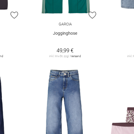
ZUR WUNSCHLISTE HINZUFÜGEN
ZUR WUNSCHLIST
GARCIA
Jogginghose
49,99 €
and
inkl. MwSt. zzgl.
Versand
inkl.