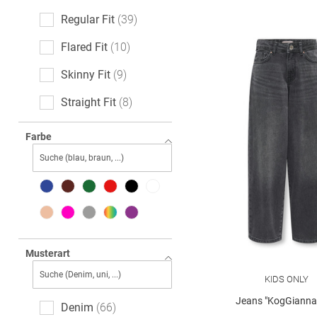
Regular Fit
39
Flared Fit
10
Skinny Fit
9
Straight Fit
8
Loose Fit
7
Farbe
Slim Fit
5
Relaxed Fit
4
Baggy Fit
2
barrelFit
2
Musterart
KIDS ONLY
Jeans "KogGianna-
Denim
66