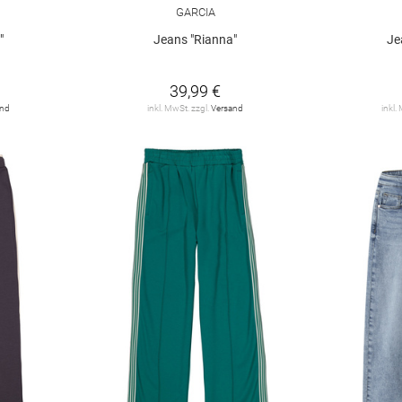
GARCIA
"
Jeans "Rianna"
Je
39,99 €
and
inkl. MwSt. zzgl.
Versand
inkl.