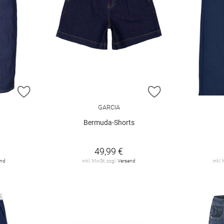
ZUR WUNSCHLISTE HINZUFÜGEN
ZUR WUNSCHLIST
GARCIA
Bermuda-Shorts
49,99 €
and
inkl. MwSt. zzgl.
Versand
inkl.