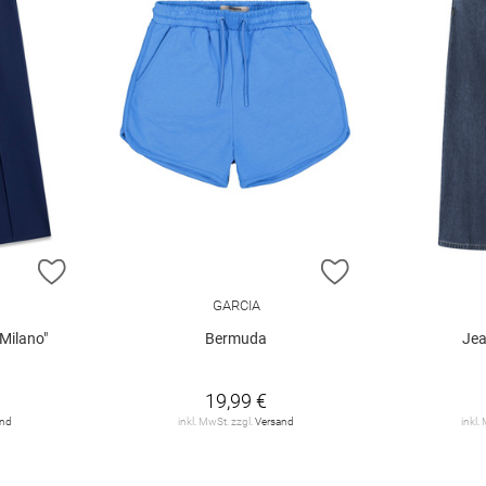
ZUR WUNSCHLISTE HINZUFÜGEN
ZUR WUNSCHLIST
GARCIA
Milano"
Bermuda
Jea
19,99 €
and
inkl. MwSt. zzgl.
Versand
inkl.