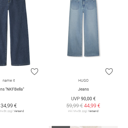
E HINZUFÜGEN
ZUR WUNSCHLISTE HINZUFÜGEN
ZUR W
name it
HUGO
ns "NKFBella"
Jeans
UVP
90,00 €
34,99 €
59,99 €
44,99 €
 MwSt. zzgl.
Versand
inkl. MwSt. zzgl.
Versand