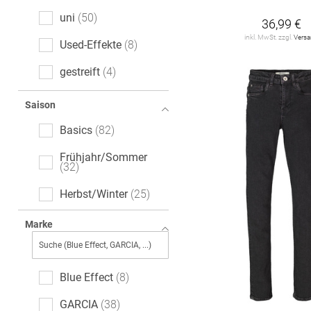
uni
50
36,99 €
inkl. MwSt. zzgl.
Vers
Used-Effekte
8
gestreift
4
Ajour
2
Saison
floral
2
Basics
82
leopard
2
Frühjahr/Sommer
32
melange
2
Herbst/Winter
25
All-Over-Print (AOP)
1
Marke
Logoprint
1
Motivprint
1
Blue Effect
8
GARCIA
38