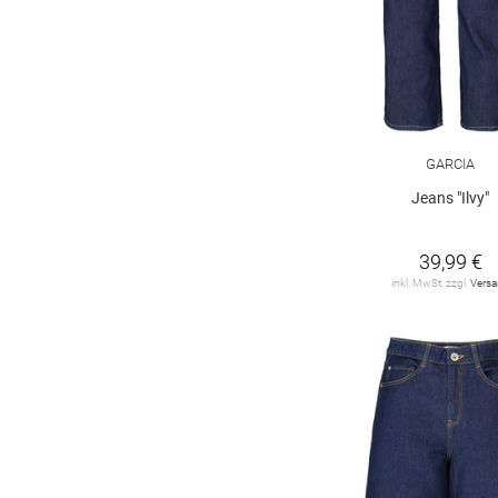
176 regular
176 slim
176 super slim
GARCIA
Jeans "Ilvy"
39,99 €
inkl. MwSt. zzgl.
Vers