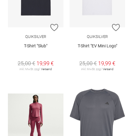
ZUR WUNSCHLISTE HINZUFÜGEN
ZUR W
QUIKSILVER
QUIKSILVER
T-Shirt "Slub"
T-Shirt "EV Mini Logo"
25,00 €
19,99 €
25,00 €
19,99 €
inkl. MwSt. zzgl.
Versand
inkl. MwSt. zzgl.
Versand