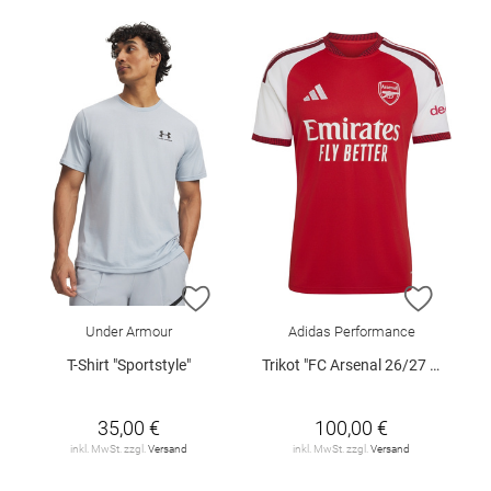
ZUR WUNSCHLISTE HINZUFÜGEN
ZUR W
Under Armour
Adidas Performance
T-Shirt "Sportstyle"
Trikot "FC Arsenal 26/27 Heimtrikot"
35,00 €
100,00 €
inkl. MwSt. zzgl.
Versand
inkl. MwSt. zzgl.
Versand