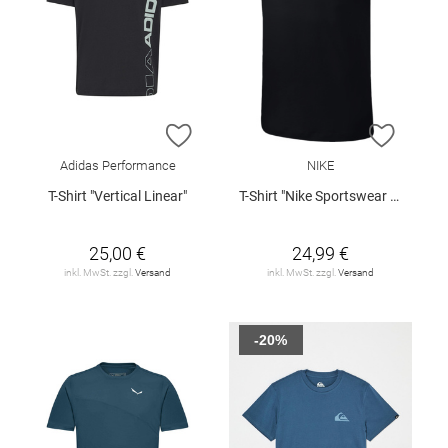
ZUR WUNSCHLISTE HINZUFÜGEN
ZUR W
Adidas Performance
NIKE
T-Shirt "Vertical Linear"
T-Shirt "Nike Sportswear Club"
25,00 €
24,99 €
inkl. MwSt. zzgl.
Versand
inkl. MwSt. zzgl.
Versand
-20%