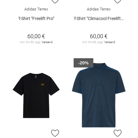
Adidas Terrex
Adidas Terrex
T-Shirt "Freelift Pro"
T-Shirt "Climacool Freelift Pro"
60,00 €
60,00 €
inkl. MwSt. zzgl.
Versand
inkl. MwSt. zzgl.
Versand
-20%
ZUR WUNSCHLISTE HINZUFÜGEN
ZUR W