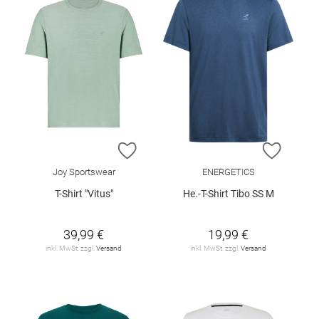
ZUR WUNSCHLISTE HINZUFÜGEN
ZUR W
Joy Sportswear
ENERGETICS
T-Shirt "Vitus"
He.-T-Shirt Tibo SS M
39,99 €
19,99 €
inkl. MwSt. zzgl.
Versand
inkl. MwSt. zzgl.
Versand