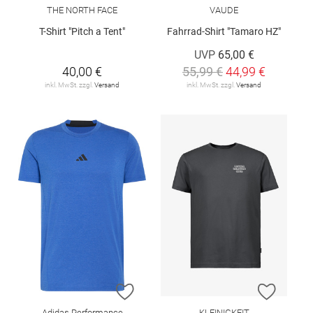
THE NORTH FACE
VAUDE
T-Shirt "Pitch a Tent"
Fahrrad-Shirt "Tamaro HZ"
UVP
65,00 €
40,00 €
55,99 €
44,99 €
inkl. MwSt. zzgl.
Versand
inkl. MwSt. zzgl.
Versand
ZUR WUNSCHLISTE HINZUFÜGEN
ZUR W
Adidas Performance
KLEINIGKEIT