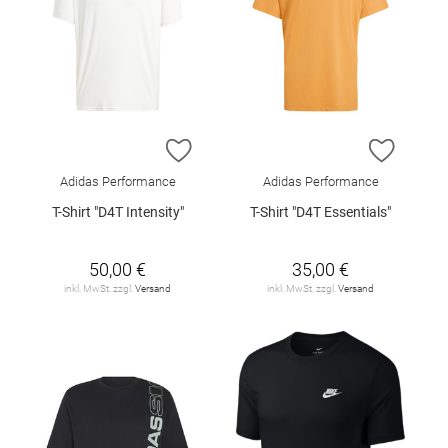
ZUR WUNSCHLISTE HINZUFÜGEN
ZUR W
Adidas Performance
Adidas Performance
T-Shirt "D4T Intensity"
T-Shirt "D4T Essentials"
50,00 €
35,00 €
inkl. MwSt. zzgl.
Versand
inkl. MwSt. zzgl.
Versand