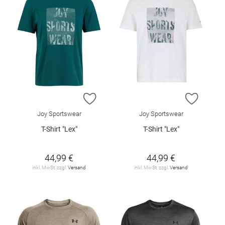
ZUR WUNSCHLISTE HINZUFÜGEN
ZUR W
Joy Sportswear
Joy Sportswear
T-Shirt "Lex"
T-Shirt "Lex"
44,99 €
44,99 €
inkl. MwSt. zzgl.
Versand
inkl. MwSt. zzgl.
Versand