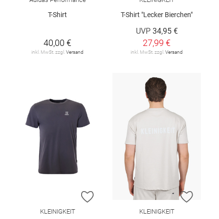
T-Shirt
T-Shirt "Lecker Bierchen"
UVP
34,95 €
40,00 €
27,99 €
inkl. MwSt. zzgl.
Versand
inkl. MwSt. zzgl.
Versand
ZUR WUNSCHLISTE HINZUFÜGEN
ZUR W
KLEINIGKEIT
KLEINIGKEIT