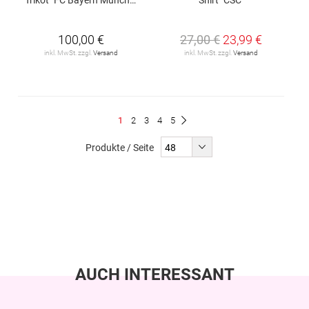
100,00 €
27,00 €
23,99 €
inkl. MwSt. zzgl.
Versand
inkl. MwSt. zzgl.
Versand
Seite
Du
Seite
Seite
Seite
Seite
1
2
3
4
5
Seite
Weiter
liest
Produkte / Seite
gerade
Seite
AUCH INTERESSANT