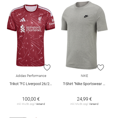
ZUR WUNSCHLISTE HINZUFÜGEN
ZUR W
Adidas Performance
NIKE
Trikot "FC Liverpool 26/27 Heimtrikot"
T-Shirt "Nike Sportswear Club"
100,00 €
24,99 €
inkl. MwSt. zzgl.
Versand
inkl. MwSt. zzgl.
Versand