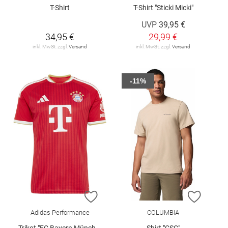
T-Shirt
T-Shirt "Sticki Micki"
UVP
39,95 €
34,95 €
29,99 €
inkl. MwSt. zzgl.
Versand
inkl. MwSt. zzgl.
Versand
-11%
ZUR WUNSCHLISTE HINZUFÜGEN
ZUR W
Adidas Performance
COLUMBIA
Trikot "FC Bayern München 26/27 Heim"
Shirt "CSC"