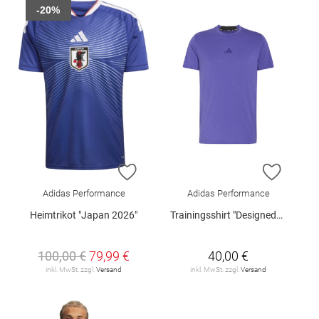
-20%
ZUR WUNSCHLISTE HINZUFÜGEN
ZUR W
Adidas Performance
Adidas Performance
Heimtrikot "Japan 2026"
Trainingsshirt "Designed4Training"
100,00 €
79,99 €
40,00 €
inkl. MwSt. zzgl.
Versand
inkl. MwSt. zzgl.
Versand