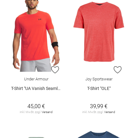
ZUR WUNSCHLISTE HINZUFÜGEN
ZUR W
Under Armour
Joy Sportswear
T-Shirt "UA Vanish Seamless"
T-Shirt "OLE"
45,00 €
39,99 €
inkl. MwSt. zzgl.
Versand
inkl. MwSt. zzgl.
Versand