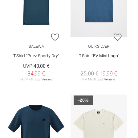
ZUR WUNSCHLISTE HINZUFÜGEN
ZUR W
SALEWA
QUIKSILVER
T-Shirt "Puez Sporty Dry"
T-Shirt "EV Mini Logo"
UVP
40,00 €
34,99 €
25,00 €
19,99 €
inkl. MwSt. zzgl.
Versand
inkl. MwSt. zzgl.
Versand
-20%