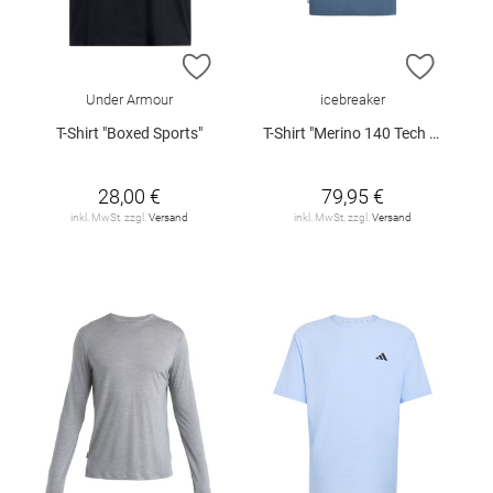
ZUR WUNSCHLISTE HINZUFÜGEN
ZUR W
Under Armour
icebreaker
T-Shirt "Boxed Sports"
T-Shirt "Merino 140 Tech Lite III"
28,00 €
79,95 €
inkl. MwSt. zzgl.
Versand
inkl. MwSt. zzgl.
Versand