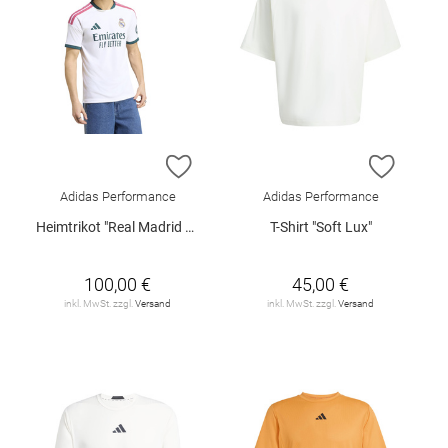
ZUR WUNSCHLISTE HINZUFÜGEN
ZUR W
Adidas Performance
Adidas Performance
Heimtrikot "Real Madrid 26/27"
T-Shirt "Soft Lux"
100,00 €
45,00 €
inkl. MwSt. zzgl.
Versand
inkl. MwSt. zzgl.
Versand