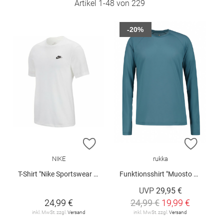
Artikel
1
-
48
von
229
-20%
ZUR WUNSCHLISTE HINZUFÜGEN
ZUR W
NIKE
rukka
T-Shirt "Nike Sportswear Club"
Funktionsshirt "Muosto V2"
UVP
29,95 €
24,99 €
24,99 €
19,99 €
inkl. MwSt. zzgl.
Versand
inkl. MwSt. zzgl.
Versand