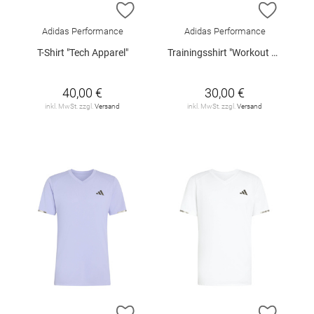
ZUR WUNSCHLISTE HINZUFÜGEN
ZUR W
Adidas Performance
Adidas Performance
T-Shirt "Tech Apparel"
Trainingsshirt "Workout Feelready"
40,00 €
30,00 €
inkl. MwSt. zzgl.
Versand
inkl. MwSt. zzgl.
Versand
ZUR WUNSCHLISTE HINZUFÜGEN
ZUR W