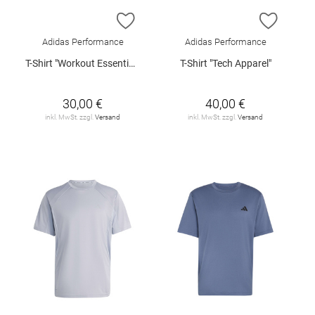
ZUR WUNSCHLISTE HINZUFÜGEN
ZUR W
Adidas Performance
Adidas Performance
T-Shirt "Workout Essentials Flex"
T-Shirt "Tech Apparel"
30,00 €
40,00 €
inkl. MwSt. zzgl.
Versand
inkl. MwSt. zzgl.
Versand