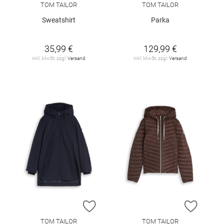
TOM TAILOR
TOM TAILOR
Sweatshirt
Parka
35,99 €
129,99 €
inkl. MwSt. zzgl.
Versand
inkl. MwSt. zzgl.
Versand
ZUR WUNSCHLISTE HINZUFÜGEN
ZUR W
TOM TAILOR
TOM TAILOR