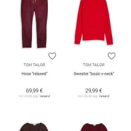
ZUR WUNSCHLISTE HINZUFÜGEN
ZUR W
TOM TAILOR
TOM TAILOR
Hose "relaxed"
Sweater "basic v-neck"
69,99 €
29,99 €
inkl. MwSt. zzgl.
Versand
inkl. MwSt. zzgl.
Versand