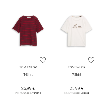
ZUR WUNSCHLISTE HINZUFÜGEN
ZUR W
TOM TAILOR
TOM TAILOR
T-Shirt
T-Shirt
25,99 €
25,99 €
inkl. MwSt. zzgl.
Versand
inkl. MwSt. zzgl.
Versand