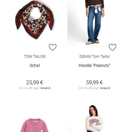
ZUR WUNSCHLISTE HINZUFÜGEN
ZUR W
TOM TAILOR
DENIM Tom Tailor
Schal
Hoodie "Peanuts"
25,99 €
59,99 €
inkl. MwSt. zzgl.
Versand
inkl. MwSt. zzgl.
Versand