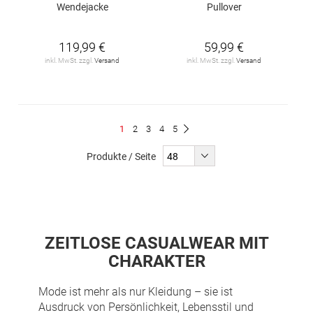
Wendejacke
Pullover
119,99 €
59,99 €
inkl. MwSt. zzgl.
Versand
inkl. MwSt. zzgl.
Versand
Seite
Du
Seite
Seite
Seite
Seite
1
2
3
4
5
Seite
Weiter
liest
Produkte / Seite
gerade
Seite
ZEITLOSE CASUALWEAR MIT
CHARAKTER
Mode ist mehr als nur Kleidung – sie ist
Ausdruck von Persönlichkeit, Lebensstil und