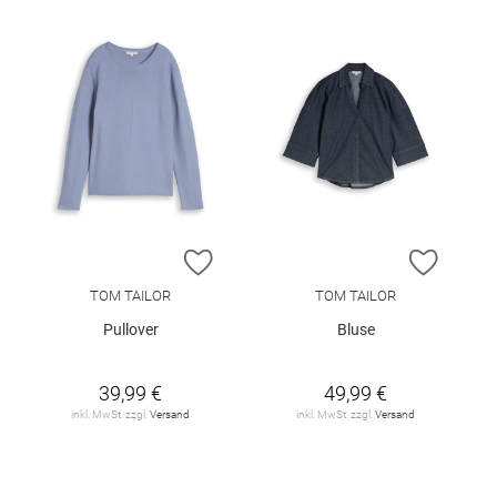
ZUR WUNSCHLISTE HINZUFÜGEN
ZUR W
TOM TAILOR
TOM TAILOR
Pullover
Bluse
39,99 €
49,99 €
inkl. MwSt. zzgl.
Versand
inkl. MwSt. zzgl.
Versand