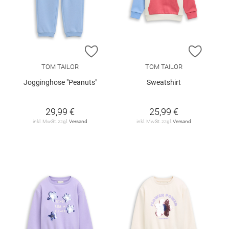
ZUR WUNSCHLISTE HINZUFÜGEN
ZUR W
TOM TAILOR
TOM TAILOR
Jogginghose "Peanuts"
Sweatshirt
29,99 €
25,99 €
inkl. MwSt. zzgl.
Versand
inkl. MwSt. zzgl.
Versand