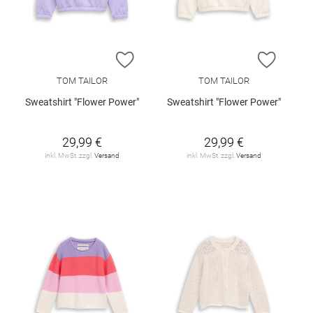
ZUR WUNSCHLISTE HINZUFÜGEN
ZUR W
TOM TAILOR
TOM TAILOR
Sweatshirt "Flower Power"
Sweatshirt "Flower Power"
29,99 €
29,99 €
inkl. MwSt. zzgl.
Versand
inkl. MwSt. zzgl.
Versand