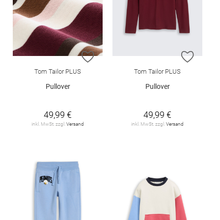
ZUR WUNSCHLISTE HINZUFÜGEN
ZUR W
Tom Tailor PLUS
Tom Tailor PLUS
Pullover
Pullover
49,99 €
49,99 €
inkl. MwSt. zzgl.
Versand
inkl. MwSt. zzgl.
Versand