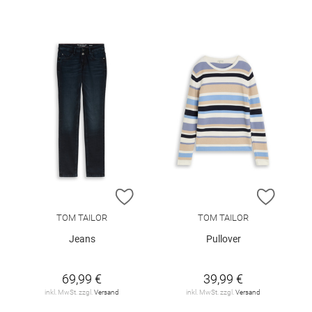
ZUR WUNSCHLISTE HINZUFÜGEN
ZUR W
TOM TAILOR
TOM TAILOR
Jeans
Pullover
69,99 €
39,99 €
inkl. MwSt. zzgl.
Versand
inkl. MwSt. zzgl.
Versand