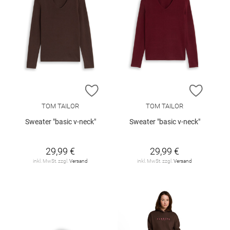
ZUR WUNSCHLISTE HINZUFÜGEN
ZUR W
TOM TAILOR
TOM TAILOR
Sweater "basic v-neck"
Sweater "basic v-neck"
29,99 €
29,99 €
inkl. MwSt. zzgl.
Versand
inkl. MwSt. zzgl.
Versand