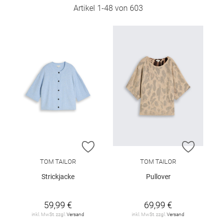
Artikel
1
-
48
von
603
ZUR WUNSCHLISTE HINZUFÜGEN
ZUR W
TOM TAILOR
TOM TAILOR
Strickjacke
Pullover
59,99 €
69,99 €
inkl. MwSt. zzgl.
Versand
inkl. MwSt. zzgl.
Versand