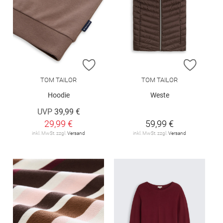
ZUR WUNSCHLISTE HINZUFÜGEN
ZUR W
TOM TAILOR
TOM TAILOR
Hoodie
Weste
UVP
39,99 €
29,99 €
59,99 €
inkl. MwSt. zzgl.
Versand
inkl. MwSt. zzgl.
Versand