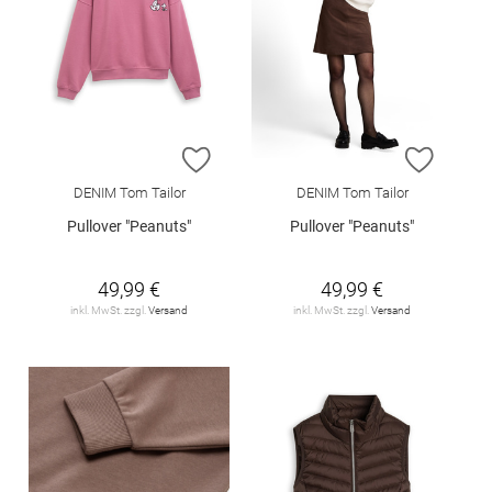
ZUR WUNSCHLISTE HINZUFÜGEN
ZUR W
DENIM Tom Tailor
DENIM Tom Tailor
Pullover "Peanuts"
Pullover "Peanuts"
49,99 €
49,99 €
inkl. MwSt. zzgl.
Versand
inkl. MwSt. zzgl.
Versand