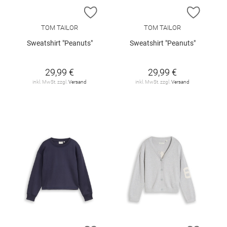
ZUR WUNSCHLISTE HINZUFÜGEN
ZUR W
TOM TAILOR
TOM TAILOR
Sweatshirt "Peanuts"
Sweatshirt "Peanuts"
29,99 €
29,99 €
inkl. MwSt. zzgl.
Versand
inkl. MwSt. zzgl.
Versand