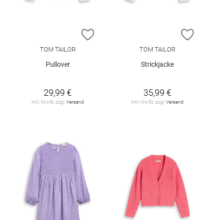
ZUR WUNSCHLISTE HINZUFÜGEN
ZUR W
TOM TAILOR
TOM TAILOR
Pullover
Strickjacke
29,99 €
35,99 €
inkl. MwSt. zzgl.
Versand
inkl. MwSt. zzgl.
Versand