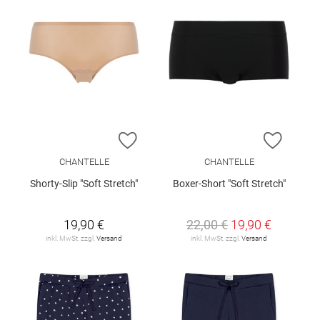
ZUR WUNSCHLISTE HINZUFÜGEN
ZUR W
CHANTELLE
CHANTELLE
Shorty-Slip "Soft Stretch"
Boxer-Short "Soft Stretch"
19,90 €
22,00 €
19,90 €
inkl. MwSt. zzgl.
Versand
inkl. MwSt. zzgl.
Versand