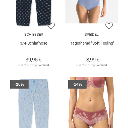
ZUR WUNSCHLISTE HINZUFÜGEN
ZUR W
SCHIESSER
SPEIDEL
3/4-Schlafhose
Trägerhemd "Soft Feeling"
39,95 €
18,99 €
inkl. MwSt. zzgl.
Versand
inkl. MwSt. zzgl.
Versand
-20%
-14%