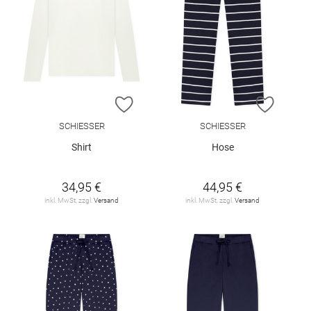
ZUR WUNSCHLISTE HINZUFÜGEN
ZUR W
SCHIESSER
SCHIESSER
Shirt
Hose
34,95 €
44,95 €
inkl. MwSt. zzgl.
Versand
inkl. MwSt. zzgl.
Versand