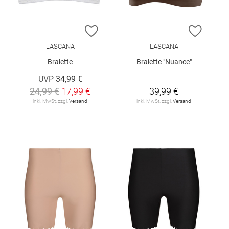
ZUR WUNSCHLISTE HINZUFÜGEN
ZUR W
LASCANA
LASCANA
Bralette
Bralette "Nuance"
UVP
34,99 €
24,99 €
17,99 €
39,99 €
inkl. MwSt. zzgl.
Versand
inkl. MwSt. zzgl.
Versand