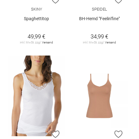
SKINY
SPEIDEL
Spaghettitop
BH-Hemd "Feelin'fine"
49,99 €
34,99 €
inkl. MwSt. zzgl.
Versand
inkl. MwSt. zzgl.
Versand
ZUR WUNSCHLISTE HINZUFÜGEN
ZUR W