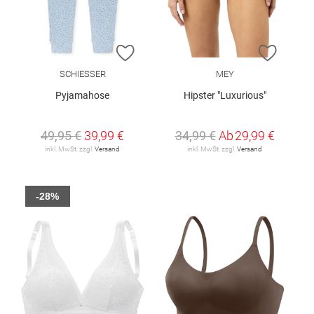
ZUR WUNSCHLISTE HINZUFÜGEN
ZUR W
SCHIESSER
MEY
Pyjamahose
Hipster "Luxurious"
49,95 €
39,99 €
34,99 €
Ab
29,99 €
inkl. MwSt. zzgl.
Versand
inkl. MwSt. zzgl.
Versand
-28%