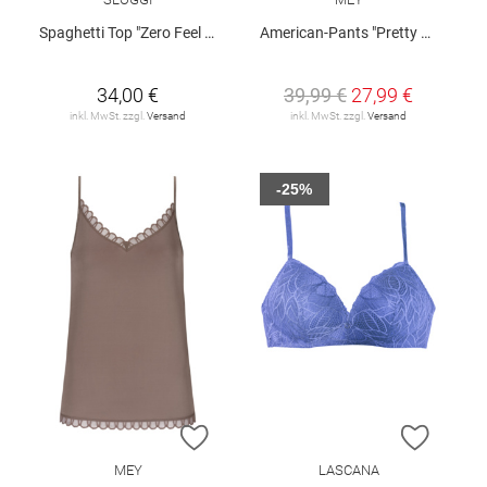
Spaghetti Top "Zero Feel 2.0"
American-Pants "Pretty Joan"
34,00 €
39,99 €
27,99 €
inkl. MwSt. zzgl.
Versand
inkl. MwSt. zzgl.
Versand
-25%
ZUR WUNSCHLISTE HINZUFÜGEN
ZUR W
MEY
LASCANA