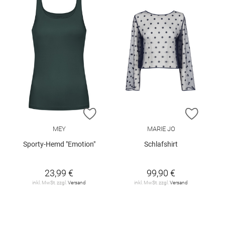
ZUR WUNSCHLISTE HINZUFÜGEN
ZUR W
MEY
MARIE JO
Sporty-Hemd "Emotion"
Schlafshirt
23,99 €
99,90 €
inkl. MwSt. zzgl.
Versand
inkl. MwSt. zzgl.
Versand