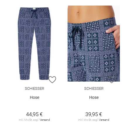
ZUR WUNSCHLISTE HINZUFÜGEN
ZUR W
SCHIESSER
SCHIESSER
Hose
Hose
44,95 €
39,95 €
inkl. MwSt. zzgl.
Versand
inkl. MwSt. zzgl.
Versand