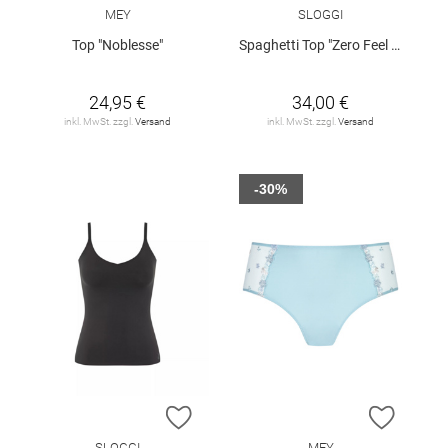
MEY
SLOGGI
Top "Noblesse"
Spaghetti Top "Zero Feel 2.0"
24,95 €
34,00 €
inkl. MwSt. zzgl.
Versand
inkl. MwSt. zzgl.
Versand
-30%
ZUR WUNSCHLISTE HINZUFÜGEN
ZUR W
SLOGGI
MEY