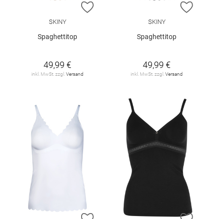
ZUR WUNSCHLISTE HINZUFÜGEN
ZUR W
SKINY
SKINY
Spaghettitop
Spaghettitop
49,99 €
49,99 €
inkl. MwSt. zzgl.
Versand
inkl. MwSt. zzgl.
Versand
ZUR WUNSCHLISTE HINZUFÜGEN
ZUR W