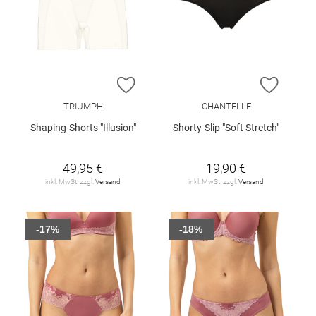
ZUR WUNSCHLISTE HINZUFÜGEN
ZUR W
TRIUMPH
CHANTELLE
Shaping-Shorts "Illusion"
Shorty-Slip "Soft Stretch"
49,95 €
19,90 €
inkl. MwSt. zzgl.
Versand
inkl. MwSt. zzgl.
Versand
-17%
-18%