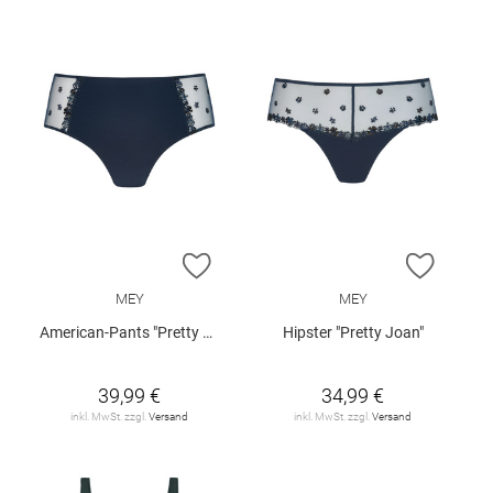
ZUR WUNSCHLISTE HINZUFÜGEN
ZUR W
MEY
MEY
American-Pants "Pretty Joan"
Hipster "Pretty Joan"
39,99 €
34,99 €
inkl. MwSt. zzgl.
Versand
inkl. MwSt. zzgl.
Versand