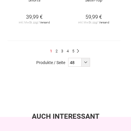
39,99 €
59,99 €
inkl. MwSt. zzgl.
Versand
inkl. MwSt. zzgl.
Versand
Seite
Du
Seite
Seite
Seite
Seite
1
2
3
4
5
Seite
Weiter
liest
Produkte / Seite
gerade
Seite
AUCH INTERESSANT