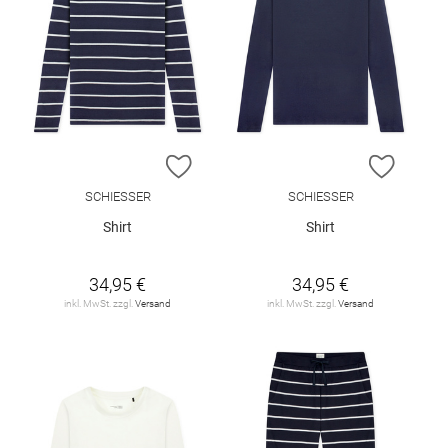
ZUR WUNSCHLISTE HINZUFÜGEN
ZUR W
SCHIESSER
SCHIESSER
Shirt
Shirt
34,95 €
34,95 €
inkl. MwSt. zzgl.
Versand
inkl. MwSt. zzgl.
Versand