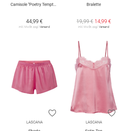
Camisole "Poetry Temptation"
Bralette
44,99 €
19,99 €
14,99 €
inkl. MwSt. zzgl.
Versand
inkl. MwSt. zzgl.
Versand
ZUR WUNSCHLISTE HINZUFÜGEN
ZUR W
LASCANA
LASCANA
Shorts
Satin-Top