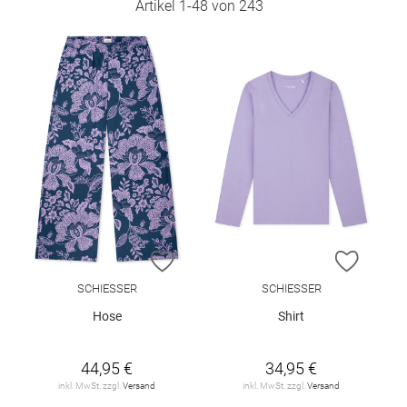
Artikel
1
-
48
von
243
ZUR WUNSCHLISTE HINZUFÜGEN
ZUR W
SCHIESSER
SCHIESSER
Hose
Shirt
44,95 €
34,95 €
inkl. MwSt. zzgl.
Versand
inkl. MwSt. zzgl.
Versand