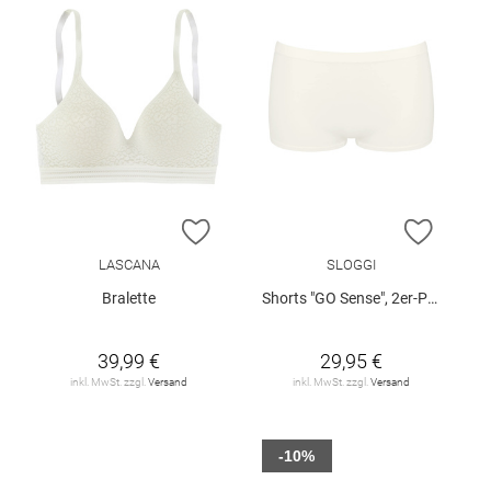
ZUR WUNSCHLISTE HINZUFÜGEN
ZUR W
LASCANA
SLOGGI
Bralette
Shorts "GO Sense", 2er-Pack
39,99 €
29,95 €
inkl. MwSt. zzgl.
Versand
inkl. MwSt. zzgl.
Versand
-10%