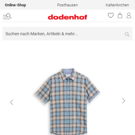
Online-Shop
Posthausen
Kaltenkirchen
Su
Zum
Ende
der
Bildergalerie
springen