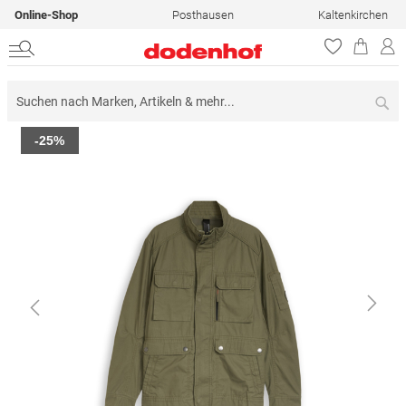
Online-Shop
Posthausen
Kaltenkirchen
Su
Zum
-25%
Ende
der
Bildergalerie
springen