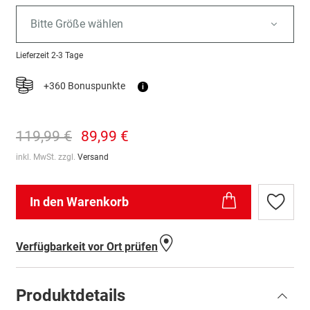
Bitte Größe wählen
Lieferzeit
2-3 Tage
+360 Bonuspunkte
i
119,99 €
89,99 €
inkl. MwSt. zzgl.
Versand
In den Warenkorb
Zur
Wunschl
hinzufü
Verfügbarkeit vor Ort prüfen
Produktdetails