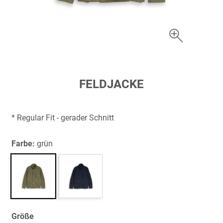
Zum
FELDJACKE
Anfang
der
Bildergalerie
* Regular Fit - gerader Schnitt
springen
Farbe:
grün
Größe