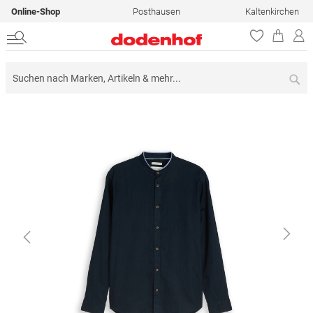
Online-Shop
Posthausen
Kaltenkirchen
Su
Zum
Ende
der
Bildergalerie
springen