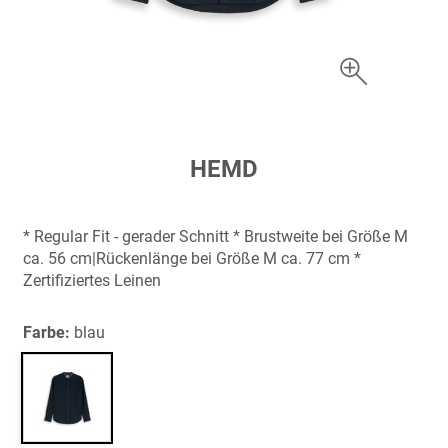
Zum
HEMD
Anfang
der
Bildergalerie
* Regular Fit - gerader Schnitt * Brustweite bei Größe M
springen
ca. 56 cm|Rückenlänge bei Größe M ca. 77 cm *
Zertifiziertes Leinen
Farbe:
blau