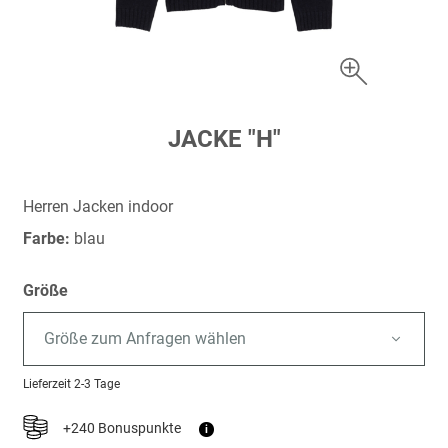
Zum
JACKE "H"
Anfang
der
Bildergalerie
Herren Jacken indoor
springen
Farbe:
blau
Größe
Größe zum Anfragen wählen
Lieferzeit
2-3 Tage
+240 Bonuspunkte
i